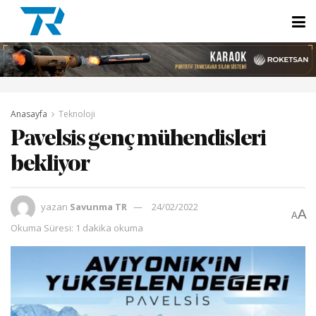
Anasayfa
Teknoloji
Pavelsis genç mühendisleri
bekliyor
yazan
Savunma TR
24/02/2022
A
A
Okuma Süresi: 1 dakika okuma