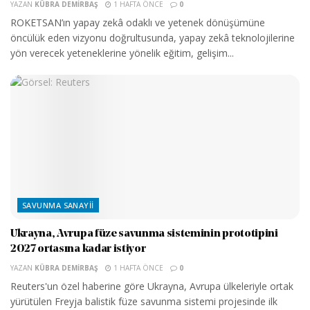
YAZAN
KÜBRA DEMIRBAŞ
1 HAFTA ÖNCE
0
ROKETSAN’ın yapay zekâ odaklı ve yetenek dönüşümüne
öncülük eden vizyonu doğrultusunda, yapay zekâ teknolojilerine
yön verecek yeteneklerine yönelik eğitim, gelişim...
SAVUNMA SANAYII
Ukrayna, Avrupa füze savunma sisteminin prototipini
2027 ortasına kadar istiyor
YAZAN
KÜBRA DEMIRBAŞ
1 HAFTA ÖNCE
0
Reuters'un özel haberine göre Ukrayna, Avrupa ülkeleriyle ortak
yürütülen Freyja balistik füze savunma sistemi projesinde ilk