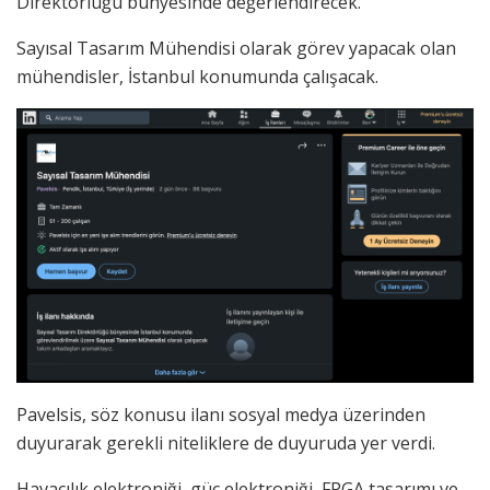
Direktörlüğü bünyesinde değerlendirecek.
Sayısal Tasarım Mühendisi olarak görev yapacak olan
mühendisler, İstanbul konumunda çalışacak.
Pavelsis, söz konusu ilanı sosyal medya üzerinden
duyurarak gerekli niteliklere de duyuruda yer verdi.
Havacılık elektroniği, güç elektroniği, FPGA tasarımı ve