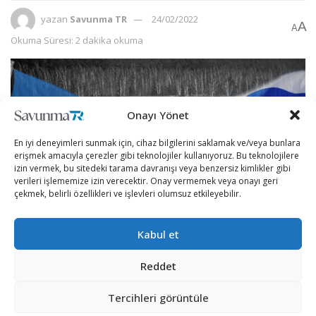
yazan
Savunma TR
24/02/2022
A
A
Okuma Süresi: 2 dakika okuma
Onayı Yönet
En iyi deneyimleri sunmak için, cihaz bilgilerini saklamak ve/veya bunlara
erişmek amacıyla çerezler gibi teknolojiler kullanıyoruz. Bu teknolojilere
izin vermek, bu sitedeki tarama davranışı veya benzersiz kimlikler gibi
verileri işlememize izin verecektir. Onay vermemek veya onayı geri
çekmek, belirli özellikleri ve işlevleri olumsuz etkileyebilir.
Kabul et
Uzun zamandır Ukranya’yı işgal etmek için
Reddet
hazırlıklar yapan ve Ukrayna’ya bağlı Donetsk ve
Lugansk’taki Rusya yanlısı ayrılıkçıların sözde bağımsızlık
Tercihleri görüntüle
ilanını tanıyan Rusya, Ukrayna’ya fiilen saldırmaya başladı.