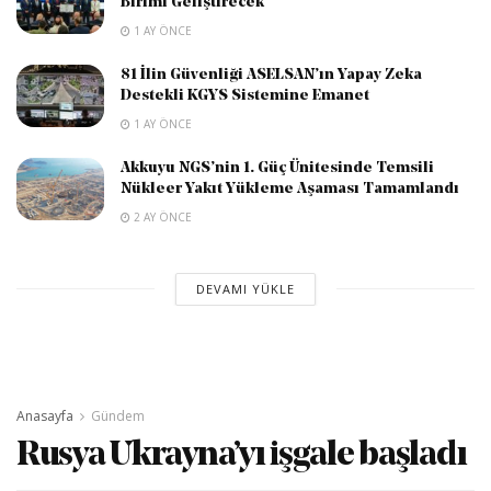
Birimi Geliştirecek
1 AY ÖNCE
81 İlin Güvenliği ASELSAN’ın Yapay Zeka
Destekli KGYS Sistemine Emanet
1 AY ÖNCE
Akkuyu NGS’nin 1. Güç Ünitesinde Temsili
Nükleer Yakıt Yükleme Aşaması Tamamlandı
2 AY ÖNCE
DEVAMI YÜKLE
Anasayfa
Gündem
Rusya Ukrayna’yı işgale başladı