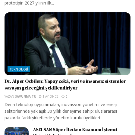
prototipin 2027 yılının ilk...
TEKNOLOJI
Dr. Alper Özbilen: Yapay zekâ, veri ve insansız sistemler
savaşın geleceğini şekillendiriyor
YAZAN
SAVUNMA TR
1 AY ÖNCE
0
Derin teknoloji uygulamaları, inovasyon yönetimi ve enerji
sektörlerinde yaklaşık 30 yıllık deneyime sahip; uluslararası
pazarda farklı şirketlerde yönetim kurulu üyelikleri...
ASELSAN Süper İletken Kuantum İşlemci