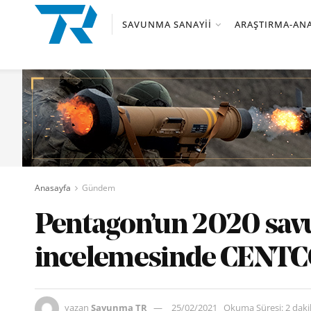
SAVUNMA SANAYII
ARAŞTIRMA-ANA
Anasayfa
Gündem
Pentagon’un 2020 sav
incelemesinde CENTC
yazan
Savunma TR
25/02/2021
Okuma Süresi: 2 dak