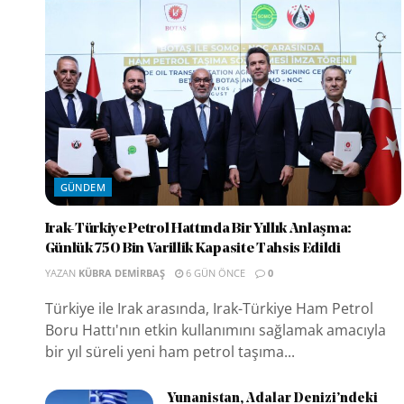
GÜNDEM
Irak-Türkiye Petrol Hattında Bir Yıllık Anlaşma:
Günlük 750 Bin Varillik Kapasite Tahsis Edildi
YAZAN
KÜBRA DEMIRBAŞ
6 GÜN ÖNCE
0
Türkiye ile Irak arasında, Irak-Türkiye Ham Petrol
Boru Hattı'nın etkin kullanımını sağlamak amacıyla
bir yıl süreli yeni ham petrol taşıma...
Yunanistan, Adalar Denizi’ndeki