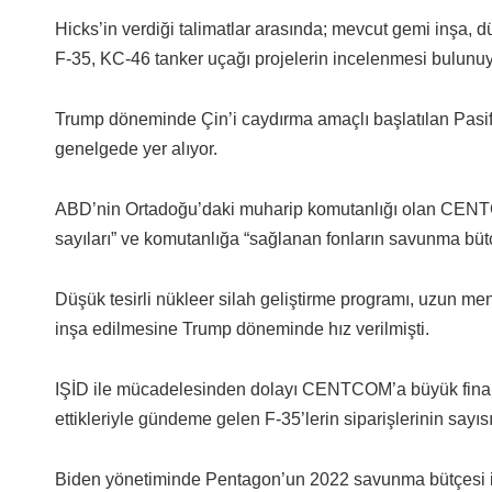
Hicks’in verdiği talimatlar arasında; mevcut gemi inşa, dü
F-35, KC-46 tanker uçağı projelerin incelenmesi bulunuy
Trump döneminde Çin’i caydırma amaçlı başlatılan Pasifik
genelgede yer alıyor.
ABD’nin Ortadoğu’daki muharip komutanlığı olan CENTCO
sayıları” ve komutanlığa “sağlanan fonların savunma bütç
Düşük tesirli nükleer silah geliştirme programı, uzun men
inşa edilmesine Trump döneminde hız verilmişti.
IŞİD ile mücadelesinden dolayı CENTCOM’a büyük finans
ettikleriyle gündeme gelen F-35’lerin siparişlerinin sayısı
Biden yönetiminde Pentagon’un 2022 savunma bütçesi iç