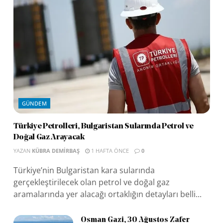
GÜNDEM
Türkiye Petrolleri, Bulgaristan Sularında Petrol ve
Doğal Gaz Arayacak
YAZAN
KÜBRA DEMIRBAŞ
1 HAFTA ÖNCE
0
Türkiye’nin Bulgaristan kara sularında
gerçekleştirilecek olan petrol ve doğal gaz
aramalarında yer alacağı ortaklığın detayları belli...
Osman Gazi, 30 Ağustos Zafer