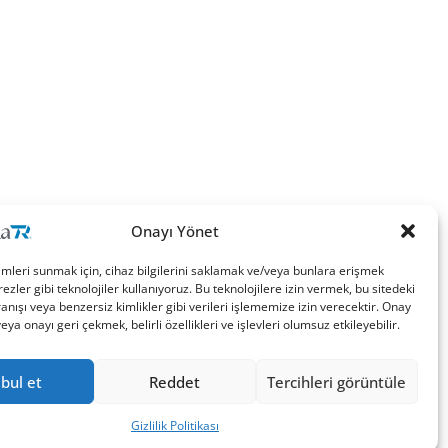
Onayı Yönet
imleri sunmak için, cihaz bilgilerini saklamak ve/veya bunlara erişmek
ezler gibi teknolojiler kullanıyoruz. Bu teknolojilere izin vermek, bu sitedeki
nışı veya benzersiz kimlikler gibi verileri işlememize izin verecektir. Onay
a onayı geri çekmek, belirli özellikleri ve işlevleri olumsuz etkileyebilir.
bul et
Reddet
Tercihleri görüntüle
Gizlilik Politikası