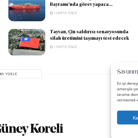
Bayramı’nda görev yapaca...
1 HAFTA ÖNCE
Tayvan, Çin saldırısı senaryosunda
silah üretimini taşımayı test edecek
1 HAFTA ÖNCE
MI YÜKLE
En iyi deney
amacıyla çer
tarama davra
vermemek vey
Ka
Güney Koreli