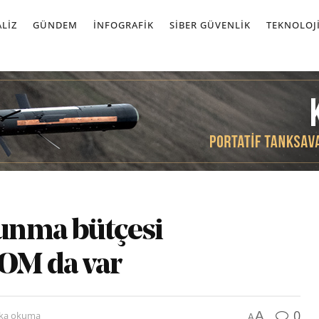
LIZ
GÜNDEM
İNFOGRAFIK
SIBER GÜVENLIK
TEKNOLOJ
unma bütçesi
OM da var
0
A
ika okuma
A