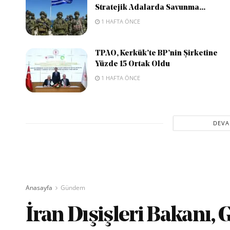
Stratejik Adalarda Savunma...
1 HAFTA ÖNCE
TPAO, Kerkük’te BP’nin Şirketine
Yüzde 15 Ortak Oldu
1 HAFTA ÖNCE
DEVA
Anasayfa
Gündem
İran Dışişleri Bakanı, 