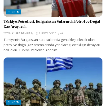
GÜNDEM
Türkiye Petrolleri, Bulgaristan Sularında Petrol ve Doğal
Gaz Arayacak
YAZAN
KÜBRA DEMIRBAŞ
1 HAFTA ÖNCE
0
Türkiye’nin Bulgaristan kara sularında gerçekleştirilecek olan
petrol ve doğal gaz aramalarında yer alacağı ortaklığın detayları
belli oldu. Türkiye Petrolleri Anonim...
GÜNDEM