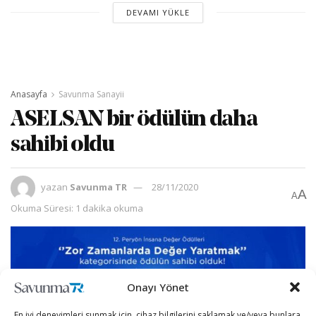
DEVAMI YÜKLE
Anasayfa
Savunma Sanayii
ASELSAN bir ödülün daha
sahibi oldu
yazan
Savunma TR
28/11/2020
A
A
Okuma Süresi: 1 dakika okuma
Onayı Yönet
En iyi deneyimleri sunmak için, cihaz bilgilerini saklamak ve/veya bunlara