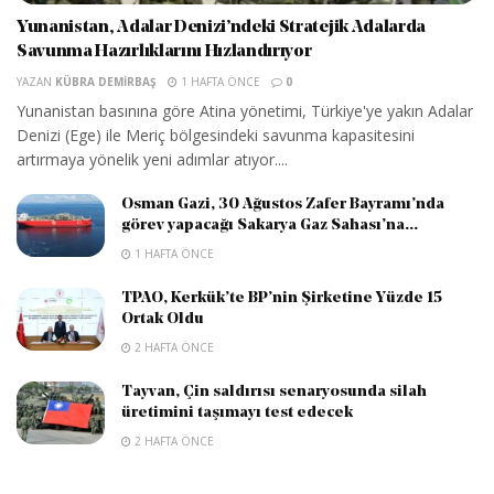
Yunanistan, Adalar Denizi’ndeki Stratejik Adalarda
Savunma Hazırlıklarını Hızlandırıyor
YAZAN
KÜBRA DEMIRBAŞ
1 HAFTA ÖNCE
0
Yunanistan basınına göre Atina yönetimi, Türkiye'ye yakın Adalar
Denizi (Ege) ile Meriç bölgesindeki savunma kapasitesini
artırmaya yönelik yeni adımlar atıyor....
Osman Gazi, 30 Ağustos Zafer Bayramı’nda
görev yapacağı Sakarya Gaz Sahası’na...
1 HAFTA ÖNCE
TPAO, Kerkük’te BP’nin Şirketine Yüzde 15
Ortak Oldu
2 HAFTA ÖNCE
Tayvan, Çin saldırısı senaryosunda silah
üretimini taşımayı test edecek
2 HAFTA ÖNCE