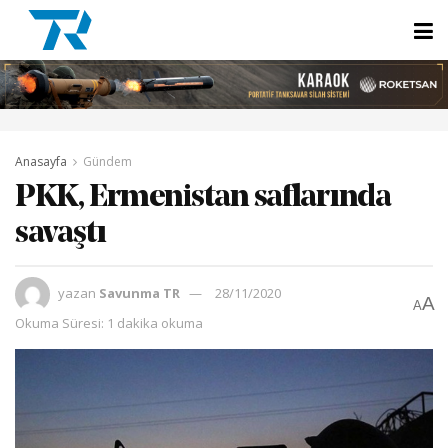
Anasayfa
Gündem
PKK, Ermenistan saflarında
savaştı
yazan
Savunma TR
28/11/2020
A
A
Okuma Süresi: 1 dakika okuma