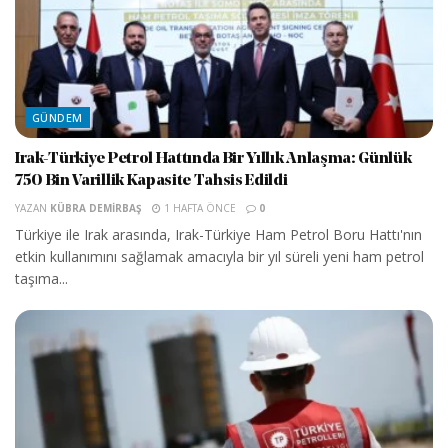
GÜNDEM
Irak-Türkiye Petrol Hattında Bir Yıllık Anlaşma: Günlük
750 Bin Varillik Kapasite Tahsis Edildi
YAZAN
KÜBRA DEMIRBAŞ
1 HAFTA ÖNCE
0
Türkiye ile Irak arasında, Irak-Türkiye Ham Petrol Boru Hattı'nın
etkin kullanımını sağlamak amacıyla bir yıl süreli yeni ham petrol
taşıma...