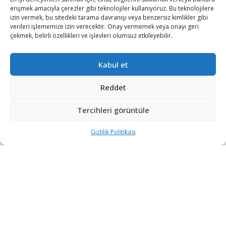
erişmek amacıyla çerezler gibi teknolojiler kullanıyoruz. Bu teknolojilere
izin vermek, bu sitedeki tarama davranışı veya benzersiz kimlikler gibi
verileri işlememize izin verecektir. Onay vermemek veya onayı geri
çekmek, belirli özellikleri ve işlevleri olumsuz etkileyebilir.
Kabul et
[wpcc-iframe allow=”encrypted-media”
Reddet
allowtransparency=”true” frameborder=”no”
height=”152″ scrolling=”no”
Tercihleri görüntüle
src=”https://open.spotify.com/embed-
Gizlilik Politikası
podcast/episode/1JA77g6BXGsOoN5hNgu9sn”
width=”100%”]
Türk savunma sanayiinin lokomotifi ASELSAN, ödüle
doymuyor. 12. PERYÖN İnsana Değer Ödüllerinde bir
ödüle daha layık görülen ASELSAN, bu yıla özel olarak
açılan Zor Zamanlarda Değer Yaratmak kategorisinde
ödülün sahibi oldu.