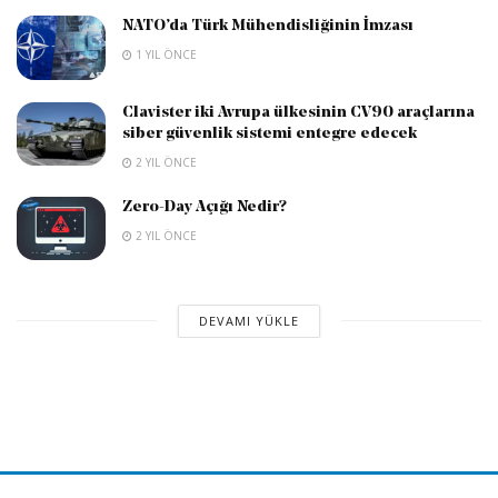
NATO’da Türk Mühendisliğinin İmzası
1 YIL ÖNCE
Clavister iki Avrupa ülkesinin CV90 araçlarına
siber güvenlik sistemi entegre edecek
2 YIL ÖNCE
Zero-Day Açığı Nedir?
2 YIL ÖNCE
DEVAMI YÜKLE