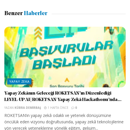
Benzer
Haberler
YAPAY ZEKA
Yapay Zekânın Geleceği ROKETSAN’ın Düzenlediği
LEVEL-UP AI | ROKETSAN Yapay Zekâ Hackathonu’nda...
YAZAN
KÜBRA DEMIRBAŞ
1 HAFTA ÖNCE
0
ROKETSAN’ın yapay zekâ odaklı ve yetenek dönüşümüne
öncülük eden vizyonu doğrultusunda, yapay zekâ teknolojilerine
yön verecek yeteneklerine yönelik eğitim, gelişim...