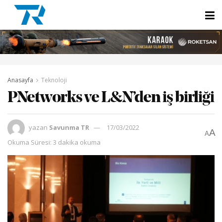
Anasayfa
Teknoloji
PNetworks ve L&N’den iş birliği
yazan
Savunma TR
17/03/2022
A
A
Okuma Süresi: 3 dakika okuma