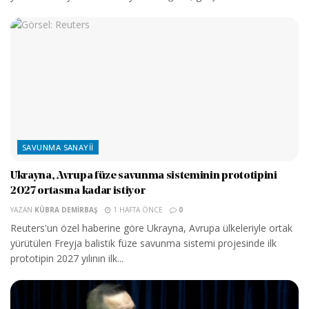
SAVUNMA SANAYII
Ukrayna, Avrupa füze savunma sisteminin prototipini
2027 ortasına kadar istiyor
YAZAN
KÜBRA DEMIRBAŞ
1 HAFTA ÖNCE
0
Reuters'un özel haberine göre Ukrayna, Avrupa ülkeleriyle ortak
yürütülen Freyja balistik füze savunma sistemi projesinde ilk
prototipin 2027 yılının ilk...