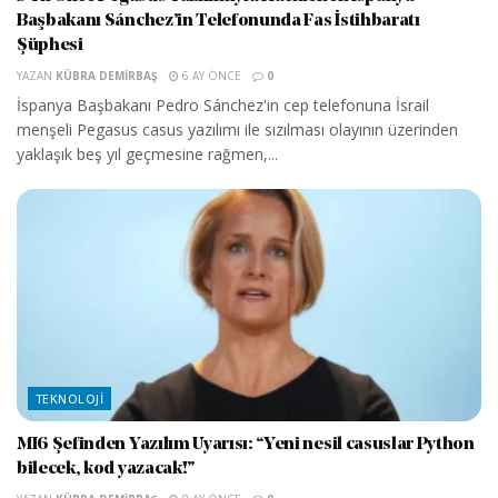
Başbakanı Sánchez’in Telefonunda Fas İstihbaratı
Şüphesi
YAZAN
KÜBRA DEMIRBAŞ
6 AY ÖNCE
0
İspanya Başbakanı Pedro Sánchez'in cep telefonuna İsrail
menşeli Pegasus casus yazılımı ile sızılması olayının üzerinden
yaklaşık beş yıl geçmesine rağmen,...
TEKNOLOJI
MI6 Şefinden Yazılım Uyarısı: “Yeni nesil casuslar Python
bilecek, kod yazacak!”