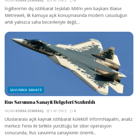
YAZAN
KÜBRA DEMIRBAŞ
8 AY ÖNCE
0
İngiltere’nin dış istihbarat teşkilatı MI6’in yeni başkanı Blaise
Metreweli, ilk kamuya açık konuşmasında modern casusluğun
artık yalnızca saha becerileriyle değil,...
SAVUNMA SANAYII
Rus Savunma Sanayii Belgeleri Sızdırıldı
YAZAN
KÜBRA DEMIRBAŞ
9 AY ÖNCE
0
Uluslararası açık kaynak istihbarat kolektifi InformNapalm, analiz
merkezi Fenix ile birlikte yürüttüğü bir siber operasyon
sonucunda, Rus savunma sanayisinin önemli...