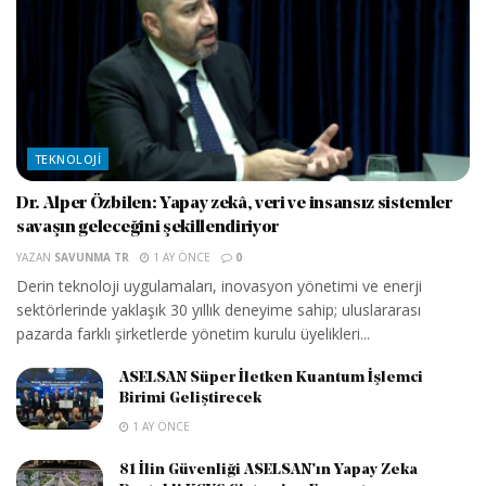
TEKNOLOJI
Dr. Alper Özbilen: Yapay zekâ, veri ve insansız sistemler
savaşın geleceğini şekillendiriyor
YAZAN
SAVUNMA TR
1 AY ÖNCE
0
Derin teknoloji uygulamaları, inovasyon yönetimi ve enerji
sektörlerinde yaklaşık 30 yıllık deneyime sahip; uluslararası
pazarda farklı şirketlerde yönetim kurulu üyelikleri...
ASELSAN Süper İletken Kuantum İşlemci
Birimi Geliştirecek
1 AY ÖNCE
81 İlin Güvenliği ASELSAN’ın Yapay Zeka