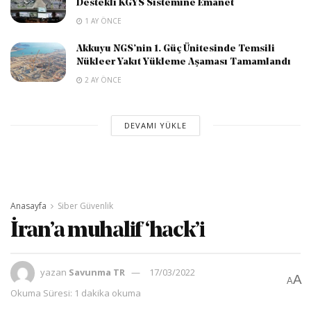
Destekli KGYS Sistemine Emanet
1 AY ÖNCE
Akkuyu NGS’nin 1. Güç Ünitesinde Temsili
Nükleer Yakıt Yükleme Aşaması Tamamlandı
2 AY ÖNCE
DEVAMI YÜKLE
Anasayfa
Siber Güvenlik
İran’a muhalif ‘hack’i
yazan
Savunma TR
17/03/2022
A
A
Okuma Süresi: 1 dakika okuma