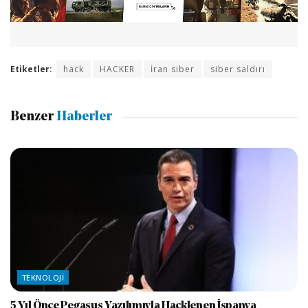
Etiketler:
hack
HACKER
İran siber
siber saldırı
Benzer
Haberler
TEKNOLOJI
5 Yıl Önce Pegasus Yazılımıyla Hacklenen İspanya