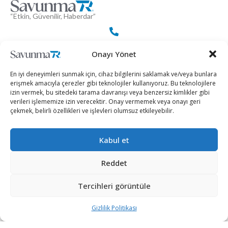
“Etkin, Güvenilir, Haberdar”
+90 530 308 17 96
Onayı Yönet
En iyi deneyimleri sunmak için, cihaz bilgilerini saklamak ve/veya bunlara
iletisim@savunmatr.com
erişmek amacıyla çerezler gibi teknolojiler kullanıyoruz. Bu teknolojilere
izin vermek, bu sitedeki tarama davranışı veya benzersiz kimlikler gibi
verileri işlememize izin verecektir. Onay vermemek veya onayı geri
çekmek, belirli özellikleri ve işlevleri olumsuz etkileyebilir.
2026 © Savunma TR. Tüm Hakları Saklıdır.
Kabul et
Savunma Sanayii
Kategoriler
SavunmaTR
Reddet
Hava Platformları
Siber Güvenlik
Hakkımızda
Kara Platformları
Teknoloji
Kariyer
Tercihleri görüntüle
Deniz Platformları
Röportajlar
Gizlilik Politikası
Gizlilik Politikası
İnsansız Sistemler
Politika
Künye
Silah Sistemleri
Dosya Haber
İletişim