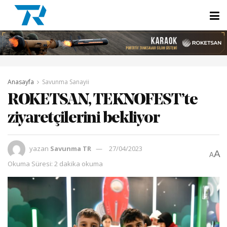
Anasayfa
Savunma Sanayii
ROKETSAN, TEKNOFEST’te
ziyaretçilerini bekliyor
yazan
Savunma TR
27/04/2023
A
A
Okuma Süresi: 2 dakika okuma