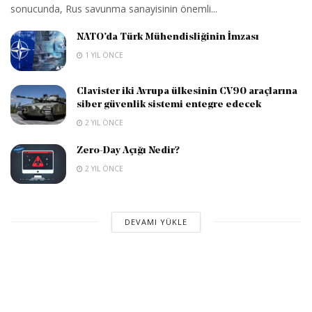
sonucunda, Rus savunma sanayisinin önemli...
NATO’da Türk Mühendisliğinin İmzası
1 YIL ÖNCE
Clavister iki Avrupa ülkesinin CV90 araçlarına
siber güvenlik sistemi entegre edecek
2 YIL ÖNCE
Zero-Day Açığı Nedir?
2 YIL ÖNCE
DEVAMI YÜKLE