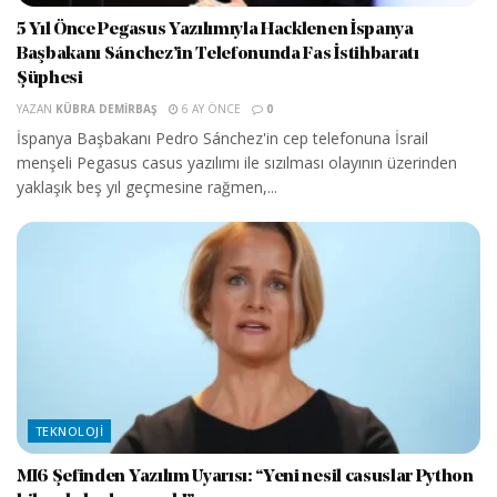
5 Yıl Önce Pegasus Yazılımıyla Hacklenen İspanya
Başbakanı Sánchez’in Telefonunda Fas İstihbaratı
Şüphesi
YAZAN
KÜBRA DEMIRBAŞ
6 AY ÖNCE
0
İspanya Başbakanı Pedro Sánchez'in cep telefonuna İsrail
menşeli Pegasus casus yazılımı ile sızılması olayının üzerinden
yaklaşık beş yıl geçmesine rağmen,...
TEKNOLOJI
MI6 Şefinden Yazılım Uyarısı: “Yeni nesil casuslar Python