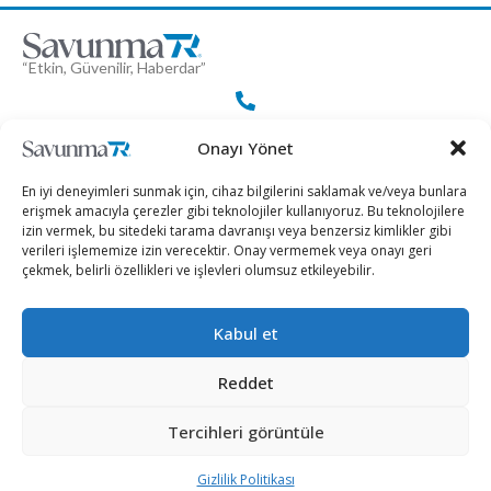
“Etkin, Güvenilir, Haberdar”
+90 530 308 17 96
Onayı Yönet
En iyi deneyimleri sunmak için, cihaz bilgilerini saklamak ve/veya bunlara
iletisim@savunmatr.com
erişmek amacıyla çerezler gibi teknolojiler kullanıyoruz. Bu teknolojilere
izin vermek, bu sitedeki tarama davranışı veya benzersiz kimlikler gibi
verileri işlememize izin verecektir. Onay vermemek veya onayı geri
çekmek, belirli özellikleri ve işlevleri olumsuz etkileyebilir.
2026 © Savunma TR. Tüm Hakları Saklıdır.
Kabul et
Savunma Sanayii
Kategoriler
SavunmaTR
Reddet
Hava Platformları
Siber Güvenlik
Hakkımızda
Kara Platformları
Teknoloji
Kariyer
Tercihleri görüntüle
Deniz Platformları
Röportajlar
Gizlilik Politikası
Gizlilik Politikası
İnsansız Sistemler
Politika
Künye