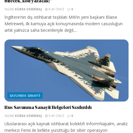
bilecek, kod yazacak!”
YAZAN
KÜBRA DEMIRBAŞ
8 AY ÖNCE
0
İngiltere’nin dış istihbarat teşkilatı MI6’in yeni başkanı Blaise
Metreweli, ilk kamuya açık konuşmasında modern casusluğun
artık yalnızca saha becerileriyle değil,...
SAVUNMA SANAYII
Rus Savunma Sanayii Belgeleri Sızdırıldı
YAZAN
KÜBRA DEMIRBAŞ
9 AY ÖNCE
0
Uluslararası açık kaynak istihbarat kolektifi InformNapalm, analiz
merkezi Fenix ile birlikte yürüttüğü bir siber operasyon