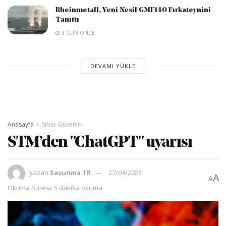
Rheinmetall, Yeni Nesil GMF140 Fırkateynini
Tanıttı
3 GÜN ÖNCE
DEVAMI YÜKLE
Anasayfa
Siber Güvenlik
STM’den "ChatGPT" uyarısı
yazan
Savunma TR
27/04/2023
A
A
Okuma Süresi: 5 dakika okuma