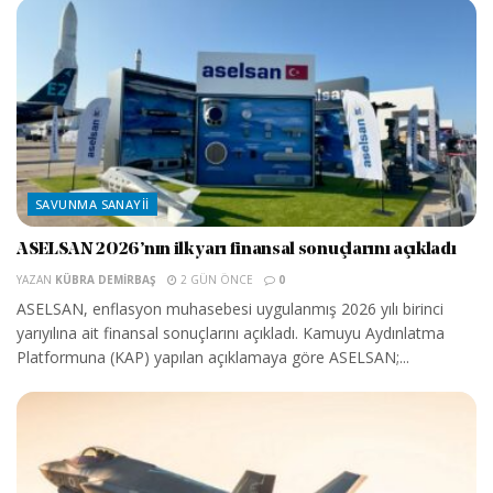
SAVUNMA SANAYII
ASELSAN 2026’nın ilk yarı finansal sonuçlarını açıkladı
YAZAN
KÜBRA DEMIRBAŞ
2 GÜN ÖNCE
0
ASELSAN, enflasyon muhasebesi uygulanmış 2026 yılı birinci
yarıyılına ait finansal sonuçlarını açıkladı. Kamuyu Aydınlatma
Platformuna (KAP) yapılan açıklamaya göre ASELSAN;...