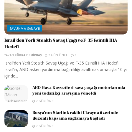
SAVUNMA SANAYII
İsrail’den Yerli Stealth Savaş Uçağı ve F-35 Esintili İHA
Hedefi
YAZAN
KÜBRA DEMIRBAŞ
2 GÜN ÖNCE
0
İsrail’den Yerli Stealth Savaş Uçağı ve F-35 Esintili İHA Hedefi
İsrail’in, ABD askeri yardımına bağımlılığı azaltmak amacıyla 10 yıl
içinde...
ABD Hava Kuvvetleri savaş uçağı motorlarında
yeni tedarikçi arayışına yöneldi
2 GÜN ÖNCE
Rusya’nın Starlink rakibi Ukrayna üzerinde
düzenli kapsama sağlamaya başladı
2 GÜN ÖNCE