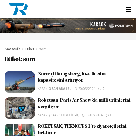
Anasayfa
Etiket
som
Etiket:
som
Norveçli Kongsberg, füze üretim
kapasitesini artırıyor
YAZAN
OZAN AKARSU
20/03/2024
0
Roketsan, Paris Air Show’da milli ürünlerini
sergiliyor
YAZAN
ŞERAFETTIN BILGIÇ
02/03/2024
0
ROKETSAN, TEKNOFEST’te ziyaretçilerini
bekliyor