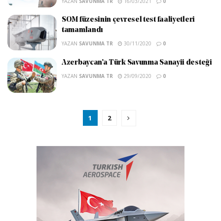
YAZAN
SAVUNMA TR
16/03/2021
0
SOM füzesinin çevresel test faaliyetleri
tamamlandı
YAZAN
SAVUNMA TR
30/11/2020
0
Azerbaycan’a Türk Savunma Sanayii desteği
YAZAN
SAVUNMA TR
29/09/2020
0
1
2