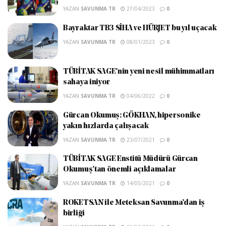
YAZAN
SAVUNMA TR
27/04/2023
0
Bayraktar TB3 SİHA ve HÜRJET bu yıl uçacak
YAZAN
SAVUNMA TR
08/01/2023
0
TÜBİTAK SAGE’nin yeni nesil mühimmatları
sahaya iniyor
YAZAN
SAVUNMA TR
04/06/2022
0
Gürcan Okumuş: GÖKHAN, hipersonike
yakın hızlarda çalışacak
YAZAN
SAVUNMA TR
23/07/2021
0
TÜBİTAK SAGE Enstitü Müdürü Gürcan
Okumuş’tan önemli açıklamalar
YAZAN
SAVUNMA TR
14/05/2021
0
ROKETSAN ile Meteksan Savunma’dan iş
birliği