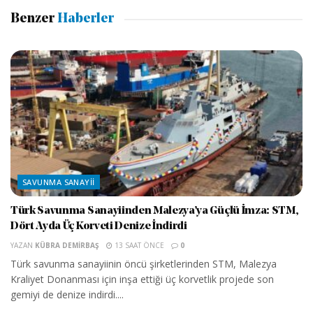
Benzer
Haberler
SAVUNMA SANAYII
Türk Savunma Sanayiinden Malezya’ya Güçlü İmza: STM,
Dört Ayda Üç Korveti Denize İndirdi
YAZAN
KÜBRA DEMIRBAŞ
13 SAAT ÖNCE
0
Türk savunma sanayiinin öncü şirketlerinden STM, Malezya
Kraliyet Donanması için inşa ettiği üç korvetlik projede son
gemiyi de denize indirdi....