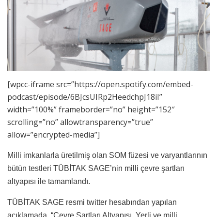
[wpcc-iframe src=”https://open.spotify.com/embed-
podcast/episode/6BJcsUIRp2HeedchpJ18iI”
width=”100%” frameborder=”no” height=”152″
scrolling=”no” allowtransparency=”true”
allow=”encrypted-media”]
Milli imkanlarla üretilmiş olan SOM füzesi ve varyantlarının
bütün testleri TÜBİTAK SAGE’nin milli çevre şartları
altyapısı ile tamamlandı.
TÜBİTAK SAGE resmi twitter hesabından yapılan
açıklamada, “Çevre Şartları Altyapısı. Yerli ve milli