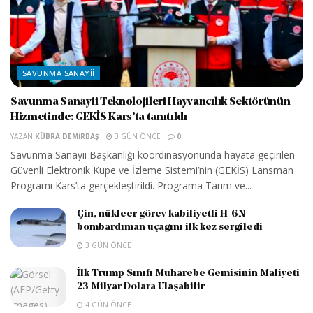
SAVUNMA SANAYII
Savunma Sanayii Teknolojileri Hayvancılık Sektörünün
Hizmetinde: GEKİS Kars’ta tanıtıldı
YAZAN
KÜBRA DEMIRBAŞ
3 GÜN ÖNCE
0
Savunma Sanayii Başkanlığı koordinasyonunda hayata geçirilen
Güvenli Elektronik Küpe ve İzleme Sistemi’nin (GEKİS) Lansman
Programı Kars’ta gerçekleştirildi. Programa Tarım ve...
Çin, nükleer görev kabiliyetli H-6N
bombardıman uçağını ilk kez sergiledi
3 GÜN ÖNCE
İlk Trump Sınıfı Muharebe Gemisinin Maliyeti
23 Milyar Dolara Ulaşabilir
4 GÜN ÖNCE