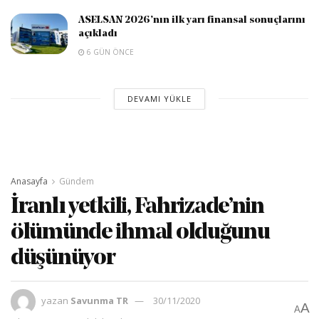
ASELSAN 2026’nın ilk yarı finansal sonuçlarını
açıkladı
6 GÜN ÖNCE
DEVAMI YÜKLE
Anasayfa
Gündem
İranlı yetkili, Fahrizade’nin
ölümünde ihmal olduğunu
düşünüyor
yazan
Savunma TR
30/11/2020
A
A