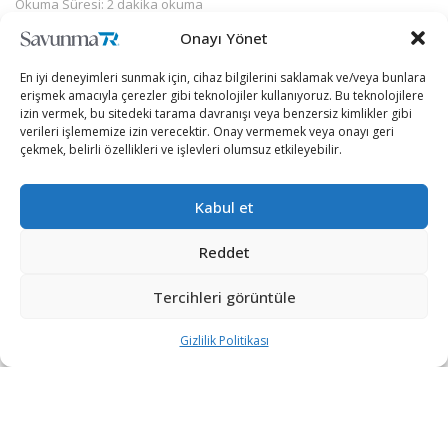
Okuma Süresi: 2 dakika okuma
Onayı Yönet
En iyi deneyimleri sunmak için, cihaz bilgilerini saklamak ve/veya bunlara
erişmek amacıyla çerezler gibi teknolojiler kullanıyoruz. Bu teknolojilere
izin vermek, bu sitedeki tarama davranışı veya benzersiz kimlikler gibi
verileri işlememize izin verecektir. Onay vermemek veya onayı geri
çekmek, belirli özellikleri ve işlevleri olumsuz etkileyebilir.
Kabul et
Reddet
Tercihleri görüntüle
İran Ulusal Güvenlik Yüksek Konseyi Genel Sekreteri Ali
Şemhani, ülkedeki emniyet güçlerinin nükleer bilimci
Gizlilik Politikası
Muhsin Fahrizade’ye suikast düzenleneceğine dair
istihbarat bilgisine sahip olduğunu fakat ciddiye
almadıklarını söyledi.