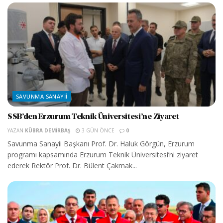
SAVUNMA SANAYII
SSB’den Erzurum Teknik Üniversitesi’ne Ziyaret
YAZAN
KÜBRA DEMIRBAŞ
3 GÜN ÖNCE
0
Savunma Sanayii Başkanı Prof. Dr. Haluk Görgün, Erzurum
programı kapsamında Erzurum Teknik Üniversitesi’ni ziyaret
ederek Rektör Prof. Dr. Bülent Çakmak...