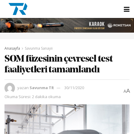
Anasayfa
Savunma Sanayii
SOM füzesinin çevresel test
faaliyetleri tamamlandı
yazan
Savunma TR
30/11/2020
A
A
Okuma Süresi: 2 dakika okuma