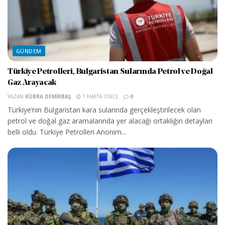
GÜNDEM
Türkiye Petrolleri, Bulgaristan Sularında Petrol ve Doğal
Gaz Arayacak
YAZAN
KÜBRA DEMIRBAŞ
1 HAFTA ÖNCE
0
Türkiye’nin Bulgaristan kara sularında gerçekleştirilecek olan
petrol ve doğal gaz aramalarında yer alacağı ortaklığın detayları
belli oldu. Türkiye Petrolleri Anonim...