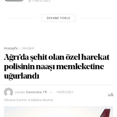
1 HAFTA ÖNCE
DEVAMI YÜKLE
Anasayfa
Gündem
Ağrı’da şehit olan özel harekat
polisinin naaşı memleketine
uğurlandı
yazan
Savunma TR
14/05/2021
A
A
Okuma Süresi: 4 dakika okuma