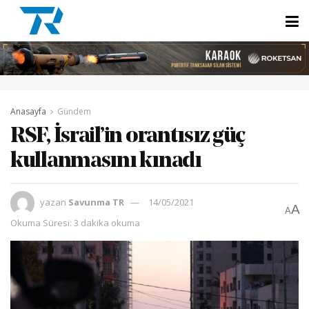
Anasayfa
Gündem
RSF, İsrail’in orantısız güç
kullanmasını kınadı
yazan
Savunma TR
14/05/2021
A
A
Okuma Süresi: 3 dakika okuma