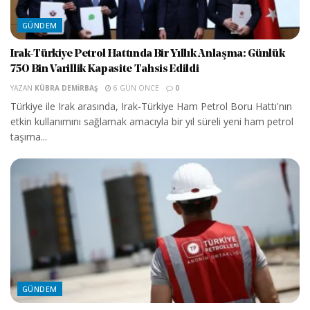
GÜNDEM
Irak-Türkiye Petrol Hattında Bir Yıllık Anlaşma: Günlük
750 Bin Varillik Kapasite Tahsis Edildi
YAZAN
KÜBRA DEMIRBAŞ
6 GÜN ÖNCE
0
Türkiye ile Irak arasında, Irak-Türkiye Ham Petrol Boru Hattı'nın
etkin kullanımını sağlamak amacıyla bir yıl süreli yeni ham petrol
taşıma...
GÜNDEM