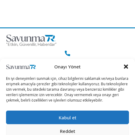
“Etkin, Güvenilir, Haberdar”
+90 530 308 17 96
Onayı Yönet
En iyi deneyimleri sunmak için, cihaz bilgilerini saklamak ve/veya bunlara
iletisim@savunmatr.com
erişmek amacıyla çerezler gibi teknolojiler kullanıyoruz. Bu teknolojilere
izin vermek, bu sitedeki tarama davranışı veya benzersiz kimlikler gibi
verileri işlememize izin verecektir. Onay vermemek veya onayı geri
çekmek, belirli özellikleri ve işlevleri olumsuz etkileyebilir.
2026 © Savunma TR. Tüm Hakları Saklıdır.
Kabul et
Savunma Sanayii
Kategoriler
SavunmaTR
Reddet
Hava Platformları
Siber Güvenlik
Hakkımızda