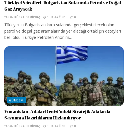
Türkiye Petrolleri, Bulgaristan Sularında Petrol ve Doğal
Gaz Arayacak
YAZAN
KÜBRA DEMIRBAŞ
1 HAFTA ÖNCE
0
Türkiye’nin Bulgaristan kara sularında gerçekleştirilecek olan
petrol ve doğal gaz aramalarında yer alacağı ortaklığın detayları
belli oldu. Türkiye Petrolleri Anonim...
GÜNDEM
Yunanistan, Adalar Denizi’ndeki Stratejik Adalarda
Savunma Hazırlıklarını Hızlandırıyor
YAZAN
KÜBRA DEMIRBAŞ
1 HAFTA ÖNCE
0