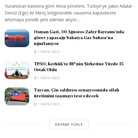
Yunanistan basınına göre Atina yönetimi, Türkiye'ye yakın Adalar
Denizi (Ege) ile Meriç bölgesindeki savunma kapasitesini
artırmaya yönelik yeni adımlar atıyor....
Osman Gazi, 30 Ağustos Zafer Bayramı’nda
görev yapacağı Sakarya Gaz Sahası’na
uğurlanıyor
1 HAFTA ÖNCE
TPAO, Kerkük’te BP’nin Şirketine Yüzde 15
Ortak Oldu
1 HAFTA ÖNCE
Tayvan, Çin saldırısı senaryosunda silah
üretimini taşımayı test edecek
1 HAFTA ÖNCE
DEVAMI YÜKLE