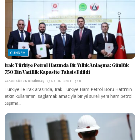
GÜNDEM
Irak-Türkiye Petrol Hattında Bir Yıllık Anlaşma: Günlük
750 Bin Varillik Kapasite Tahsis Edildi
YAZAN
KÜBRA DEMIRBAŞ
6 GÜN ÖNCE
0
Türkiye ile Irak arasında, Irak-Türkiye Ham Petrol Boru Hattı'nın
etkin kullanımını sağlamak amacıyla bir yıl süreli yeni ham petrol
taşıma...