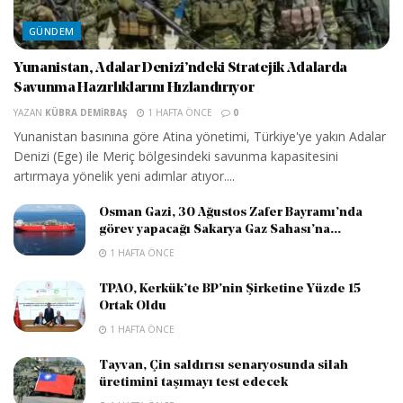
GÜNDEM
Yunanistan, Adalar Denizi’ndeki Stratejik Adalarda
Savunma Hazırlıklarını Hızlandırıyor
YAZAN
KÜBRA DEMIRBAŞ
1 HAFTA ÖNCE
0
Yunanistan basınına göre Atina yönetimi, Türkiye'ye yakın Adalar
Denizi (Ege) ile Meriç bölgesindeki savunma kapasitesini
artırmaya yönelik yeni adımlar atıyor....
Osman Gazi, 30 Ağustos Zafer Bayramı’nda
görev yapacağı Sakarya Gaz Sahası’na...
1 HAFTA ÖNCE
TPAO, Kerkük’te BP’nin Şirketine Yüzde 15
Ortak Oldu
1 HAFTA ÖNCE
Tayvan, Çin saldırısı senaryosunda silah
üretimini taşımayı test edecek