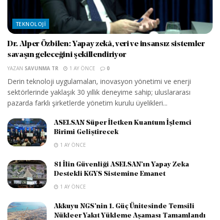
TEKNOLOJI
Dr. Alper Özbilen: Yapay zekâ, veri ve insansız sistemler
savaşın geleceğini şekillendiriyor
YAZAN
SAVUNMA TR
1 AY ÖNCE
0
Derin teknoloji uygulamaları, inovasyon yönetimi ve enerji
sektörlerinde yaklaşık 30 yıllık deneyime sahip; uluslararası
pazarda farklı şirketlerde yönetim kurulu üyelikleri...
ASELSAN Süper İletken Kuantum İşlemci
Birimi Geliştirecek
1 AY ÖNCE
81 İlin Güvenliği ASELSAN’ın Yapay Zeka
Destekli KGYS Sistemine Emanet
1 AY ÖNCE
Akkuyu NGS’nin 1. Güç Ünitesinde Temsili
Nükleer Yakıt Yükleme Aşaması Tamamlandı