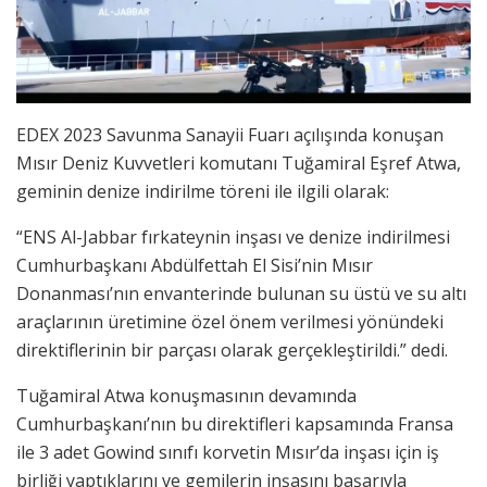
EDEX 2023 Savunma Sanayii Fuarı açılışında konuşan
Mısır Deniz Kuvvetleri komutanı Tuğamiral Eşref Atwa,
geminin denize indirilme töreni ile ilgili olarak:
“ENS Al-Jabbar fırkateynin inşası ve denize indirilmesi
Cumhurbaşkanı Abdülfettah El Sisi’nin Mısır
Donanması’nın envanterinde bulunan su üstü ve su altı
araçlarının üretimine özel önem verilmesi yönündeki
direktiflerinin bir parçası olarak gerçekleştirildi.” dedi.
Tuğamiral Atwa konuşmasının devamında
Cumhurbaşkanı’nın bu direktifleri kapsamında Fransa
ile 3 adet Gowind sınıfı korvetin Mısır’da inşası için iş
birliği yaptıklarını ve gemilerin inşasını başarıyla