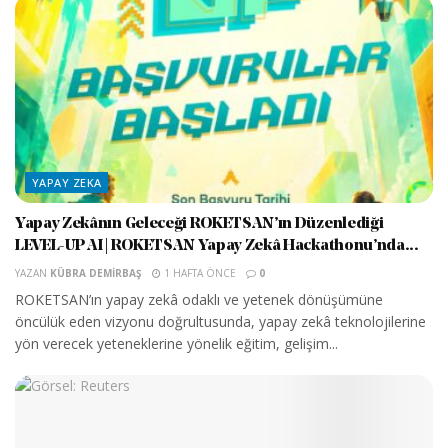
YAPAY ZEKA
Yapay Zekânın Geleceği ROKETSAN’ın Düzenlediği
LEVEL-UP AI | ROKETSAN Yapay Zekâ Hackathonu’nda...
YAZAN
KÜBRA DEMIRBAŞ
1 HAFTA ÖNCE
0
ROKETSAN’ın yapay zekâ odaklı ve yetenek dönüşümüne
öncülük eden vizyonu doğrultusunda, yapay zekâ teknolojilerine
yön verecek yeteneklerine yönelik eğitim, gelişim...