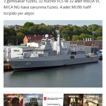
3 gemisavar füzesi, 32 hücreli VLS ve 32 adet MBDA VL
MICA NG hava savunma füzesi, 4 adet MU90 hafif
torpido yer alıyor.