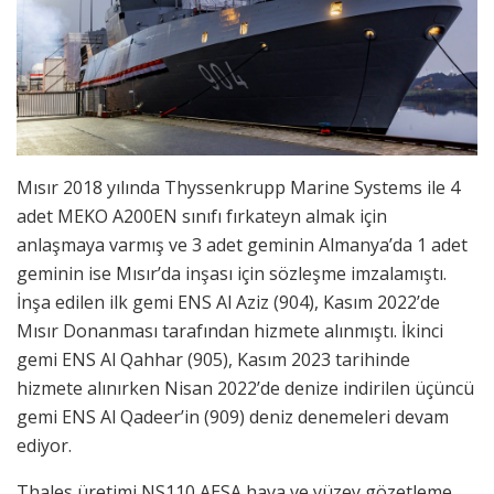
Mısır 2018 yılında Thyssenkrupp Marine Systems ile 4
adet MEKO A200EN sınıfı fırkateyn almak için
anlaşmaya varmış ve 3 adet geminin Almanya’da 1 adet
geminin ise Mısır’da inşası için sözleşme imzalamıştı.
İnşa edilen ilk gemi ENS Al Aziz (904), Kasım 2022’de
Mısır Donanması tarafından hizmete alınmıştı. İkinci
gemi ENS Al Qahhar (905), Kasım 2023 tarihinde
hizmete alınırken Nisan 2022’de denize indirilen üçüncü
gemi ENS Al Qadeer’in (909) deniz denemeleri devam
ediyor.
Thales üretimi NS110 AESA hava ve yüzey gözetleme