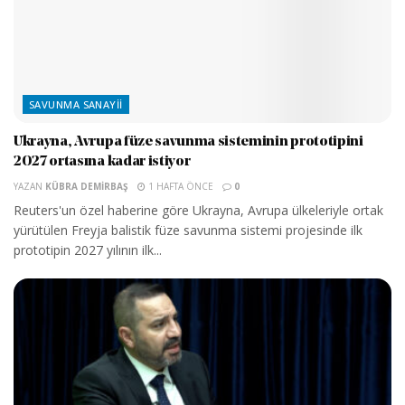
SAVUNMA SANAYII
Ukrayna, Avrupa füze savunma sisteminin prototipini
2027 ortasına kadar istiyor
YAZAN
KÜBRA DEMIRBAŞ
1 HAFTA ÖNCE
0
Reuters'un özel haberine göre Ukrayna, Avrupa ülkeleriyle ortak
yürütülen Freyja balistik füze savunma sistemi projesinde ilk
prototipin 2027 yılının ilk...