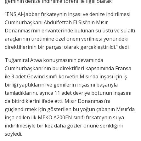
geminin denize indirilme töreni ile ilgili olarak:
“ENS Al-Jabbar fırkateynin inşası ve denize indirilmesi
Cumhurbaşkanı Abdülfettah El Sisi’nin Mısır
Donanması’nın envanterinde bulunan su üstü ve su altı
araçlarının üretimine özel önem verilmesi yönündeki
direktiflerinin bir parçası olarak gerçekleştirildi.” dedi.
Tuğamiral Atwa konuşmasının devamında
Cumhurbaşkanı’nın bu direktifleri kapsamında Fransa
ile 3 adet Gowind sınıfı korvetin Mısır’da inşası için iş
birliği yaptıklarını ve gemilerin inşasını başarıyla
tamladıklarını, ayrıca 11 adet devriye botunun inşasını
da bitirdiklerini ifade etti. Mısır Donanması’nı
güçlendirmek için gösterilen bu yoğun çabanın Mısır’da
inşa edilen ilk MEKO A200EN sınıfı fırkateynin suya
indirilmesiyle bir kez daha gözler önüne serildiğini
söyledi.