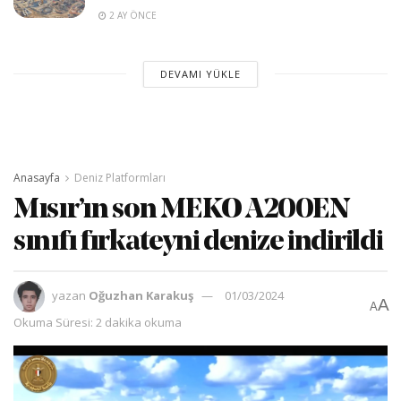
2 AY ÖNCE
DEVAMI YÜKLE
Anasayfa
Deniz Platformları
Mısır’ın son MEKO A200EN
sınıfı fırkateyni denize indirildi
yazan
Oğuzhan Karakuş
01/03/2024
A
A
Okuma Süresi: 2 dakika okuma