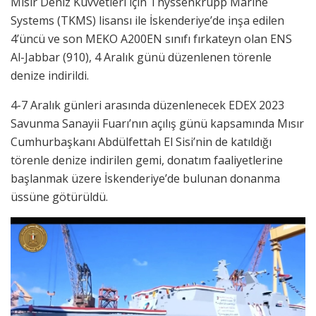
Mısır Deniz Kuvvetleri için Thyssenkrupp Marine
Systems (TKMS) lisansı ile İskenderiye’de inşa edilen
4’üncü ve son MEKO A200EN sınıfı fırkateyn olan ENS
Al-Jabbar (910), 4 Aralık günü düzenlenen törenle
denize indirildi.
4-7 Aralık günleri arasında düzenlenecek EDEX 2023
Savunma Sanayii Fuarı’nın açılış günü kapsamında Mısır
Cumhurbaşkanı Abdülfettah El Sisi’nin de katıldığı
törenle denize indirilen gemi, donatım faaliyetlerine
başlanmak üzere İskenderiye’de bulunan donanma
üssüne götürüldü.