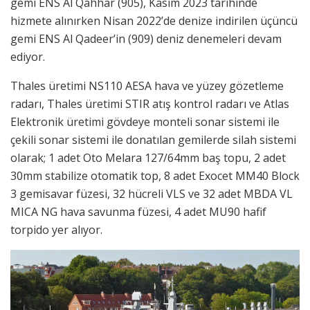
gemi ENS Al Qahhar (905), Kasım 2023 tarihinde
hizmete alınırken Nisan 2022’de denize indirilen üçüncü
gemi ENS Al Qadeer’in (909) deniz denemeleri devam
ediyor.
Thales üretimi NS110 AESA hava ve yüzey gözetleme
radarı, Thales üretimi STIR atış kontrol radarı ve Atlas
Elektronik üretimi gövdeye monteli sonar sistemi ile
çekili sonar sistemi ile donatılan gemilerde silah sistemi
olarak; 1 adet Oto Melara 127/64mm baş topu, 2 adet
30mm stabilize otomatik top, 8 adet Exocet MM40 Block
3 gemisavar füzesi, 32 hücreli VLS ve 32 adet MBDA VL
MICA NG hava savunma füzesi, 4 adet MU90 hafif
torpido yer alıyor.