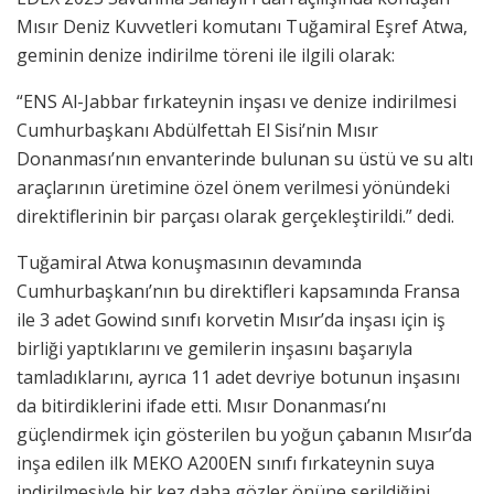
Mısır Deniz Kuvvetleri komutanı Tuğamiral Eşref Atwa,
geminin denize indirilme töreni ile ilgili olarak:
“ENS Al-Jabbar fırkateynin inşası ve denize indirilmesi
Cumhurbaşkanı Abdülfettah El Sisi’nin Mısır
Donanması’nın envanterinde bulunan su üstü ve su altı
araçlarının üretimine özel önem verilmesi yönündeki
direktiflerinin bir parçası olarak gerçekleştirildi.” dedi.
Tuğamiral Atwa konuşmasının devamında
Cumhurbaşkanı’nın bu direktifleri kapsamında Fransa
ile 3 adet Gowind sınıfı korvetin Mısır’da inşası için iş
birliği yaptıklarını ve gemilerin inşasını başarıyla
tamladıklarını, ayrıca 11 adet devriye botunun inşasını
da bitirdiklerini ifade etti. Mısır Donanması’nı
güçlendirmek için gösterilen bu yoğun çabanın Mısır’da
inşa edilen ilk MEKO A200EN sınıfı fırkateynin suya
indirilmesiyle bir kez daha gözler önüne serildiğini