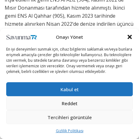
Mısır Donanması tarafından hizmete alınmıştı. İkinci
gemi ENS Al Qahhar (905), Kasım 2023 tarihinde
hizmete alınırken Nisan 2022’de denize indirilen üçüncü
gemi ENS Al Qadeer’in (909) deniz denemeleri devam
Onayı Yönet
ediyor.
En iyi deneyimleri sunmak için, cihaz bilgilerini saklamak ve/veya bunlara
Thales üretimi NS110 AESA hava ve yüzey gözetleme
erişmek amacıyla çerezler gibi teknolojiler kullanıyoruz. Bu teknolojilere
radarı, Thales üretimi STIR atış kontrol radarı ve Atlas
izin vermek, bu sitedeki tarama davranışı veya benzersiz kimlikler gibi
verileri işlememize izin verecektir. Onay vermemek veya onayı geri
Elektronik üretimi gövdeye monteli sonar sistemi ile
çekmek, belirli özellikleri ve işlevleri olumsuz etkileyebilir.
çekili sonar sistemi ile donatılan gemilerde silah sistemi
olarak; 1 adet Oto Melara 127/64mm baş topu, 2 adet
Kabul et
30mm stabilize otomatik top, 8 adet Exocet MM40 Block
3 gemisavar füzesi, 32 hücreli VLS ve 32 adet MBDA VL
Reddet
MICA NG hava savunma füzesi, 4 adet MU90 hafif
Tercihleri görüntüle
torpido yer alıyor.
Gizlilik Politikası