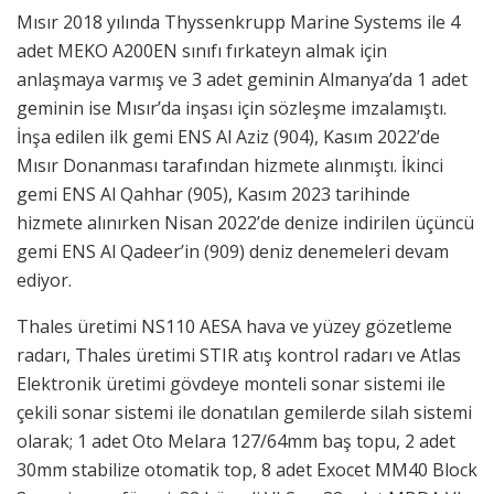
Mısır 2018 yılında Thyssenkrupp Marine Systems ile 4
adet MEKO A200EN sınıfı fırkateyn almak için
anlaşmaya varmış ve 3 adet geminin Almanya’da 1 adet
geminin ise Mısır’da inşası için sözleşme imzalamıştı.
İnşa edilen ilk gemi ENS Al Aziz (904), Kasım 2022’de
Mısır Donanması tarafından hizmete alınmıştı. İkinci
gemi ENS Al Qahhar (905), Kasım 2023 tarihinde
hizmete alınırken Nisan 2022’de denize indirilen üçüncü
gemi ENS Al Qadeer’in (909) deniz denemeleri devam
ediyor.
Thales üretimi NS110 AESA hava ve yüzey gözetleme
radarı, Thales üretimi STIR atış kontrol radarı ve Atlas
Elektronik üretimi gövdeye monteli sonar sistemi ile
çekili sonar sistemi ile donatılan gemilerde silah sistemi
olarak; 1 adet Oto Melara 127/64mm baş topu, 2 adet
30mm stabilize otomatik top, 8 adet Exocet MM40 Block