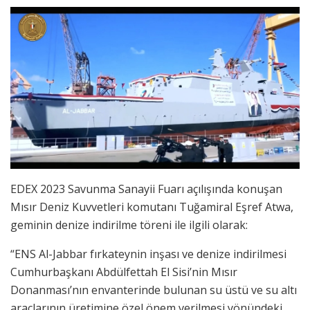
EDEX 2023 Savunma Sanayii Fuarı açılışında konuşan
Mısır Deniz Kuvvetleri komutanı Tuğamiral Eşref Atwa,
geminin denize indirilme töreni ile ilgili olarak:
“ENS Al-Jabbar fırkateynin inşası ve denize indirilmesi
Cumhurbaşkanı Abdülfettah El Sisi’nin Mısır
Donanması’nın envanterinde bulunan su üstü ve su altı
araçlarının üretimine özel önem verilmesi yönündeki