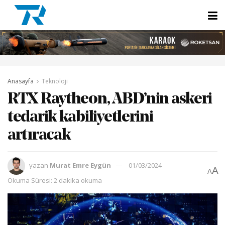
Anasayfa
Teknoloji
RTX Raytheon, ABD’nin askeri
tedarik kabiliyetlerini
artıracak
yazan
Murat Emre Eygün
01/03/2024
A
A
Okuma Süresi: 2 dakika okuma