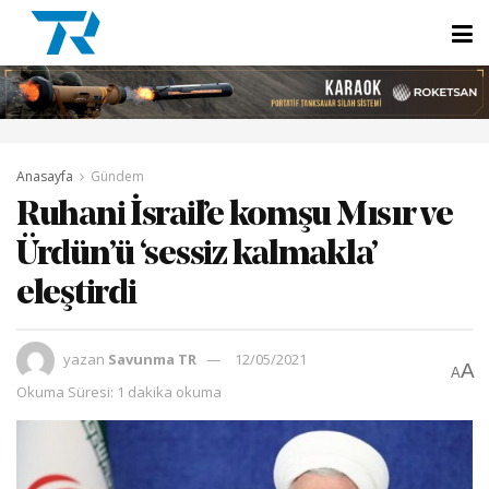
Anasayfa
Gündem
Ruhani İsrail’e komşu Mısır ve
Ürdün’ü ‘sessiz kalmakla’
eleştirdi
yazan
Savunma TR
12/05/2021
A
A
Okuma Süresi: 1 dakika okuma