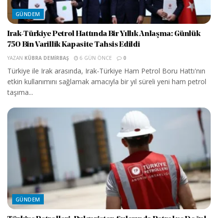
GÜNDEM
Irak-Türkiye Petrol Hattında Bir Yıllık Anlaşma: Günlük
750 Bin Varillik Kapasite Tahsis Edildi
YAZAN
KÜBRA DEMIRBAŞ
6 GÜN ÖNCE
0
Türkiye ile Irak arasında, Irak-Türkiye Ham Petrol Boru Hattı'nın
etkin kullanımını sağlamak amacıyla bir yıl süreli yeni ham petrol
taşıma...
GÜNDEM