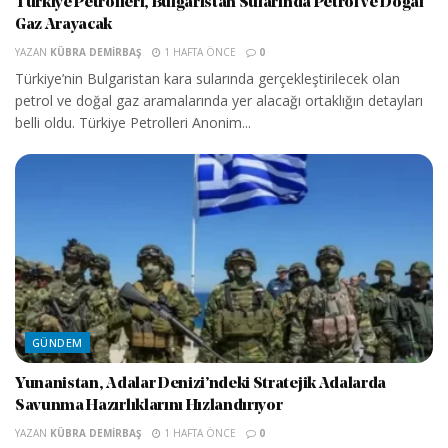
Türkiye Petrolleri, Bulgaristan Sularında Petrol ve Doğal
Gaz Arayacak
YAZAN
KÜBRA DEMIRBAŞ
1 HAFTA ÖNCE
0
Türkiye’nin Bulgaristan kara sularında gerçekleştirilecek olan
petrol ve doğal gaz aramalarında yer alacağı ortaklığın detayları
belli oldu. Türkiye Petrolleri Anonim...
GÜNDEM
Yunanistan, Adalar Denizi’ndeki Stratejik Adalarda
Savunma Hazırlıklarını Hızlandırıyor
YAZAN
KÜBRA DEMIRBAŞ
1 HAFTA ÖNCE
0