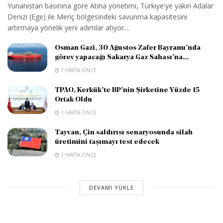
Yunanistan basınına göre Atina yönetimi, Türkiye'ye yakın Adalar
Denizi (Ege) ile Meriç bölgesindeki savunma kapasitesini
artırmaya yönelik yeni adımlar atıyor....
Osman Gazi, 30 Ağustos Zafer Bayramı’nda
görev yapacağı Sakarya Gaz Sahası’na...
1 HAFTA ÖNCE
TPAO, Kerkük’te BP’nin Şirketine Yüzde 15
Ortak Oldu
1 HAFTA ÖNCE
Tayvan, Çin saldırısı senaryosunda silah
üretimini taşımayı test edecek
1 HAFTA ÖNCE
DEVAMI YÜKLE