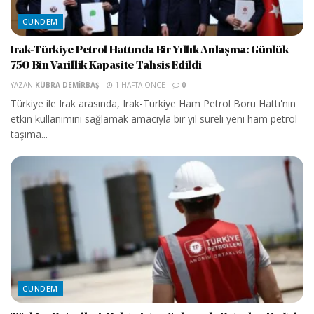
GÜNDEM
Irak-Türkiye Petrol Hattında Bir Yıllık Anlaşma: Günlük
750 Bin Varillik Kapasite Tahsis Edildi
YAZAN
KÜBRA DEMIRBAŞ
1 HAFTA ÖNCE
0
Türkiye ile Irak arasında, Irak-Türkiye Ham Petrol Boru Hattı'nın
etkin kullanımını sağlamak amacıyla bir yıl süreli yeni ham petrol
taşıma...
GÜNDEM