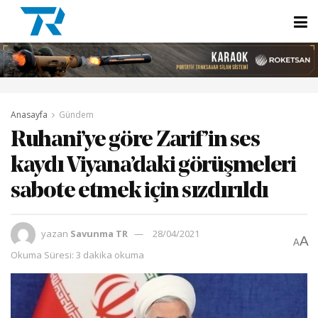
Anasayfa
Gündem
Ruhani’ye göre Zarif’in ses
kaydı Viyana’daki görüşmeleri
sabote etmek için sızdırıldı
yazan
Savunma TR
28/04/2021
A
A
Okuma Süresi: 3 dakika okuma