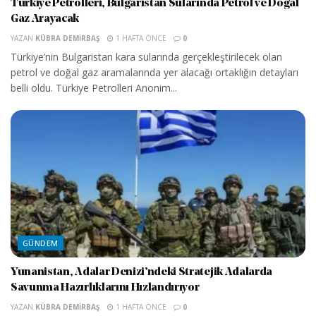
Türkiye Petrolleri, Bulgaristan Sularında Petrol ve Doğal
Gaz Arayacak
YAZAN
KÜBRA DEMIRBAŞ
1 HAFTA ÖNCE
0
Türkiye’nin Bulgaristan kara sularında gerçekleştirilecek olan
petrol ve doğal gaz aramalarında yer alacağı ortaklığın detayları
belli oldu. Türkiye Petrolleri Anonim...
GÜNDEM
Yunanistan, Adalar Denizi’ndeki Stratejik Adalarda
Savunma Hazırlıklarını Hızlandırıyor
YAZAN
KÜBRA DEMIRBAŞ
1 HAFTA ÖNCE
0