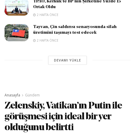
TPAO, Kerkük’te BP’nin Şirketine Yüzde 15
Ortak Oldu
2 HAFTA ÖNCE
Tayvan, Çin saldırısı senaryosunda silah
üretimini taşımayı test edecek
2 HAFTA ÖNCE
DEVAMI YÜKLE
Anasayfa
Gündem
Zelenskiy, Vatikan’ın Putin ile
görüşmesi için ideal bir yer
olduğunu belirtti