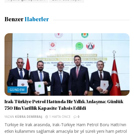
Benzer
Haberler
GÜNDEM
Irak-Türkiye Petrol Hattında Bir Yıllık Anlaşma: Günlük
750 Bin Varillik Kapasite Tahsis Edildi
YAZAN
KÜBRA DEMIRBAŞ
1 HAFTA ÖNCE
0
Türkiye ile Irak arasında, Irak-Türkiye Ham Petrol Boru Hattı'nın
etkin kullanımını sağlamak amacıyla bir yıl süreli yeni ham petrol