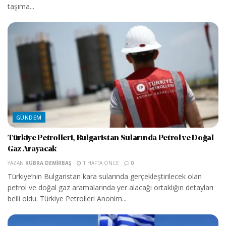
taşıma...
GÜNDEM
Türkiye Petrolleri, Bulgaristan Sularında Petrol ve Doğal
Gaz Arayacak
YAZAN
KÜBRA DEMIRBAŞ
1 HAFTA ÖNCE
0
Türkiye’nin Bulgaristan kara sularında gerçekleştirilecek olan
petrol ve doğal gaz aramalarında yer alacağı ortaklığın detayları
belli oldu. Türkiye Petrolleri Anonim...