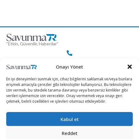
“Etkin, Güvenilir, Haberdar”
+90 530 308 17 96
Onayı Yönet
En iyi deneyimleri sunmak için, cihaz bilgilerini saklamak ve/veya bunlara
iletisim@savunmatr.com
erişmek amacıyla çerezler gibi teknolojiler kullanıyoruz. Bu teknolojilere
izin vermek, bu sitedeki tarama davranışı veya benzersiz kimlikler gibi
verileri işlememize izin verecektir. Onay vermemek veya onayı geri
çekmek, belirli özellikleri ve işlevleri olumsuz etkileyebilir.
2026 © Savunma TR. Tüm Hakları Saklıdır.
Kabul et
Savunma Sanayii
Kategoriler
SavunmaTR
Reddet
Hava Platformları
Siber Güvenlik
Hakkımızda