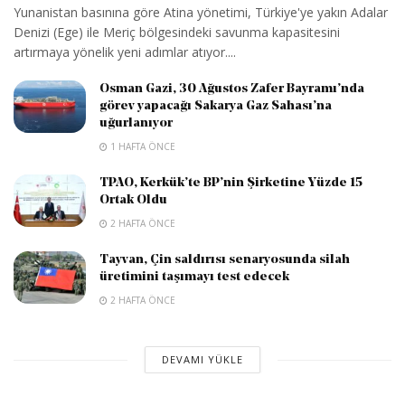
Yunanistan basınına göre Atina yönetimi, Türkiye'ye yakın Adalar
Denizi (Ege) ile Meriç bölgesindeki savunma kapasitesini
artırmaya yönelik yeni adımlar atıyor....
Osman Gazi, 30 Ağustos Zafer Bayramı’nda
görev yapacağı Sakarya Gaz Sahası’na
uğurlanıyor
1 HAFTA ÖNCE
TPAO, Kerkük’te BP’nin Şirketine Yüzde 15
Ortak Oldu
2 HAFTA ÖNCE
Tayvan, Çin saldırısı senaryosunda silah
üretimini taşımayı test edecek
2 HAFTA ÖNCE
DEVAMI YÜKLE