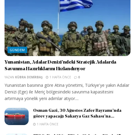
GÜNDEM
Yunanistan, Adalar Denizi’ndeki Stratejik Adalarda
Savunma Hazırlıklarını Hızlandırıyor
YAZAN
KÜBRA DEMIRBAŞ
1 HAFTA ÖNCE
0
Yunanistan basınına göre Atina yönetimi, Türkiye'ye yakın Adalar
Denizi (Ege) ile Meriç bölgesindeki savunma kapasitesini
artırmaya yönelik yeni adımlar atıyor....
Osman Gazi, 30 Ağustos Zafer Bayramı’nda
görev yapacağı Sakarya Gaz Sahası’na...
1 HAFTA ÖNCE