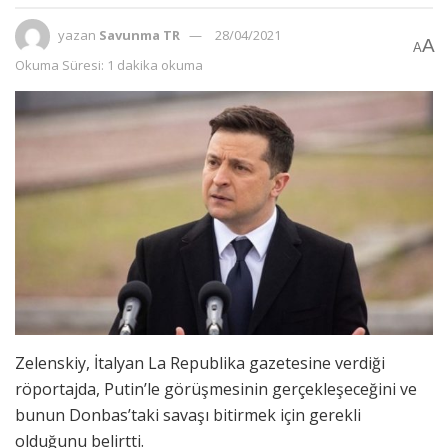
yazan
Savunma TR
28/04/2021
A
A
Okuma Süresi: 1 dakika okuma
Zelenskiy, İtalyan La Republika gazetesine verdiği
röportajda, Putin’le görüşmesinin gerçekleşeceğini ve
bunun Donbas’taki savaşı bitirmek için gerekli
olduğunu belirtti.