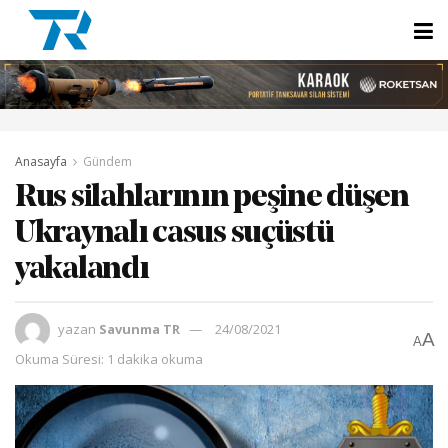
Anasayfa
Gündem
Rus silahlarının peşine düşen
Ukraynalı casus suçüstü
yakalandı
yazan
Savunma TR
24/08/2021
A
A
Okuma Süresi: 1 dakika okuma