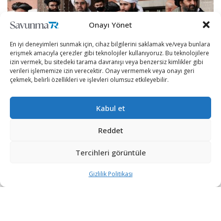
Onayı Yönet
En iyi deneyimleri sunmak için, cihaz bilgilerini saklamak ve/veya bunlara
erişmek amacıyla çerezler gibi teknolojiler kullanıyoruz. Bu teknolojilere
izin vermek, bu sitedeki tarama davranışı veya benzersiz kimlikler gibi
verileri işlememize izin verecektir. Onay vermemek veya onayı geri
çekmek, belirli özellikleri ve işlevleri olumsuz etkileyebilir.
Kabul et
Taliban’dan ezber bozan açıklamalar gelmeye devam
Reddet
ediyor.
Şarkul Avsat’a konuşan Taliban Hareketi Siyasi Büro
Tercihleri görüntüle
Sözcüsü Dr. Muhammed Naim, Taliban’ın ülkelere ve
Gizlilik Politikası
uluslararası toplumlara Afganistan’ın başka bir devletin
güvenliğini tehdit edecek herhangi bir operasyonun çıkış
noktası olmayacağını açıkladı.