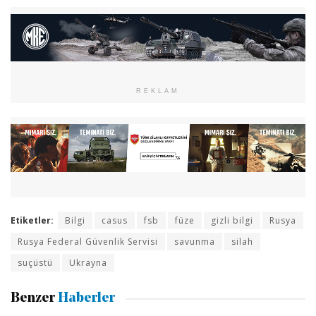
REKLAM
Etiketler:
Bilgi
casus
fsb
füze
gizli bilgi
Rusya
Rusya Federal Güvenlik Servisi
savunma
silah
suçüstü
Ukrayna
Benzer
Haberler