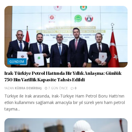
GÜNDEM
Irak-Türkiye Petrol Hattında Bir Yıllık Anlaşma: Günlük
750 Bin Varillik Kapasite Tahsis Edildi
YAZAN
KÜBRA DEMIRBAŞ
7 GÜN ÖNCE
0
Türkiye ile Irak arasında, Irak-Türkiye Ham Petrol Boru Hattı'nın
etkin kullanımını sağlamak amacıyla bir yıl süreli yeni ham petrol
taşıma...