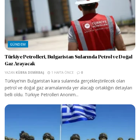
GÜNDEM
Türkiye Petrolleri, Bulgaristan Sularında Petrol ve Doğal
Gaz Arayacak
YAZAN
KÜBRA DEMIRBAŞ
1 HAFTA ÖNCE
0
Türkiye’nin Bulgaristan kara sularında gerçekleştirilecek olan
petrol ve doğal gaz aramalarında yer alacağı ortaklığın detayları
belli oldu. Türkiye Petrolleri Anonim...