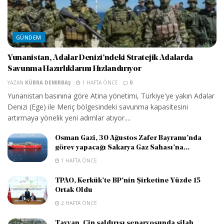
GÜNDEM
Yunanistan, Adalar Denizi’ndeki Stratejik Adalarda
Savunma Hazırlıklarını Hızlandırıyor
YAZAN
KÜBRA DEMIRBAŞ
1 HAFTA ÖNCE
0
Yunanistan basınına göre Atina yönetimi, Türkiye'ye yakın Adalar
Denizi (Ege) ile Meriç bölgesindeki savunma kapasitesini
artırmaya yönelik yeni adımlar atıyor....
Osman Gazi, 30 Ağustos Zafer Bayramı’nda
görev yapacağı Sakarya Gaz Sahası’na...
1 HAFTA ÖNCE
TPAO, Kerkük’te BP’nin Şirketine Yüzde 15
Ortak Oldu
2 HAFTA ÖNCE
Tayvan, Çin saldırısı senaryosunda silah