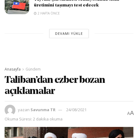
üretimini taşımayı test edecek
2 HAFTA ÖNCE
DEVAMI YÜKLE
Anasayfa
Gündem
Taliban’dan ezber bozan
açıklamalar
yazan
Savunma TR
24/08/2021
A
A
Okuma Süresi: 2 dakika okuma