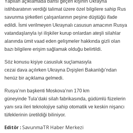
Yapılan açıklamada bahsi geçen kişinin Ukrayna
istihbaratının verdiği talimat üzere özel bilgilere sahip Rus
savunma şirketleri çalışanlarının peşine düştüğü ifade
edildi. İsmi verilmeyen Ukraynalı casusun amacının Rusya
vatandaşlarıyla iyi ilişkiler kurup onlardan ateşli silahlar
alanında ümit vaad eden gelişmeler hakkında gizli olan
bazı bilgilere erişim sağlamak olduğu belirtildi.
Söz konusu kişiye casusluk suçlamasıyla
cezai dava açılırken Ukrayna Dışişleri Bakanlığı’ndan
henüz bir açıklama gelmedi.
Rusya’nın başkenti Moskova’nın 170 km
güneyinde Tula’daki silah fabrikasında, güdümlü füzelerin
yanı sıra ileri teknolojiye sahip otomatik ve keskin nişancı
tüfeklerinin üretildiği biliniyor.
Editör :
SavunmaTR Haber Merkezi