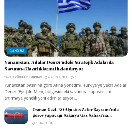
GÜNDEM
Yunanistan, Adalar Denizi’ndeki Stratejik Adalarda
Savunma Hazırlıklarını Hızlandırıyor
YAZAN
KÜBRA DEMIRBAŞ
6 GÜN ÖNCE
0
Yunanistan basınına göre Atina yönetimi, Türkiye'ye yakın Adalar
Denizi (Ege) ile Meriç bölgesindeki savunma kapasitesini
artırmaya yönelik yeni adımlar atıyor....
Osman Gazi, 30 Ağustos Zafer Bayramı’nda
görev yapacağı Sakarya Gaz Sahası’na...
1 HAFTA ÖNCE