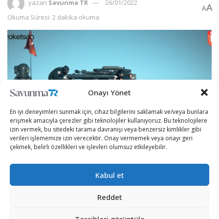
yazan
Savunma TR
26/01/2022
A
A
Okuma Süresi: 2 dakika okuma
Onayı Yönet
En iyi deneyimleri sunmak için, cihaz bilgilerini saklamak ve/veya bunlara
erişmek amacıyla çerezler gibi teknolojiler kullanıyoruz. Bu teknolojilere
izin vermek, bu sitedeki tarama davranışı veya benzersiz kimlikler gibi
verileri işlememize izin verecektir. Onay vermemek veya onayı geri
çekmek, belirli özellikleri ve işlevleri olumsuz etkileyebilir.
YALMAN silah platformu, güvenlik güçlerinin sahadaki
Kabul et
gücüne güç katacak.
Türkiye’nin öncü savunma firmalarından ROKETSAN
Reddet
tarafından geliştirilen, yerli ve milli tanksavar
Tercihleri görüntüle