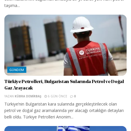
taşıma...
GÜNDEM
Türkiye Petrolleri, Bulgaristan Sularında Petrol ve Doğal
Gaz Arayacak
YAZAN
KÜBRA DEMIRBAŞ
6 GÜN ÖNCE
0
Türkiye’nin Bulgaristan kara sularında gerçekleştirilecek olan
petrol ve doğal gaz aramalarında yer alacağı ortaklığın detayları
belli oldu. Türkiye Petrolleri Anonim...