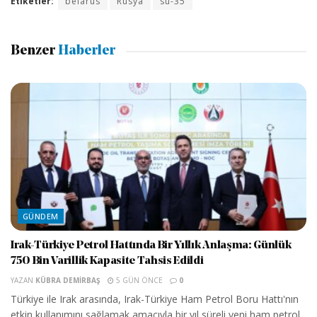
Etiketler:
belarus
Rusya
su-35
Benzer
Haberler
GÜNDEM
Irak-Türkiye Petrol Hattında Bir Yıllık Anlaşma: Günlük
750 Bin Varillik Kapasite Tahsis Edildi
YAZAN
KÜBRA DEMIRBAŞ
5 GÜN ÖNCE
0
Türkiye ile Irak arasında, Irak-Türkiye Ham Petrol Boru Hattı'nın
etkin kullanımını sağlamak amacıyla bir yıl süreli yeni ham petrol