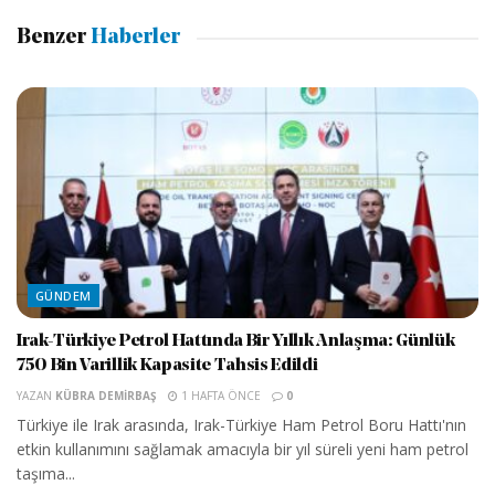
Benzer
Haberler
GÜNDEM
Irak-Türkiye Petrol Hattında Bir Yıllık Anlaşma: Günlük
750 Bin Varillik Kapasite Tahsis Edildi
YAZAN
KÜBRA DEMIRBAŞ
1 HAFTA ÖNCE
0
Türkiye ile Irak arasında, Irak-Türkiye Ham Petrol Boru Hattı'nın
etkin kullanımını sağlamak amacıyla bir yıl süreli yeni ham petrol
taşıma...