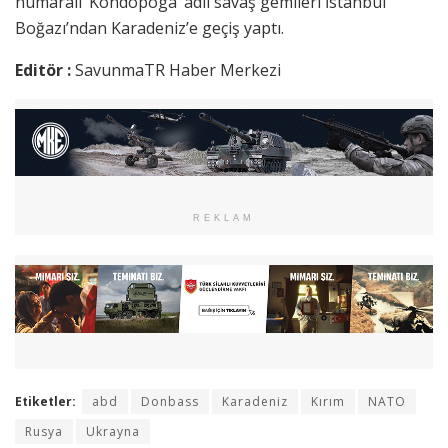
numaralı ‘Kondopoga’ adlı savaş gemileri İstanbul
Boğazı’ndan Karadeniz’e geçiş yaptı.
Editör :
SavunmaTR Haber Merkezi
REKLAM
Etiketler:
abd
Donbass
Karadeniz
Kırım
NATO
Rusya
Ukrayna