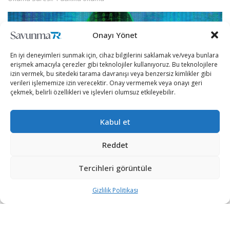
Onayı Yönet
En iyi deneyimleri sunmak için, cihaz bilgilerini saklamak ve/veya bunlara
erişmek amacıyla çerezler gibi teknolojiler kullanıyoruz. Bu teknolojilere
izin vermek, bu sitedeki tarama davranışı veya benzersiz kimlikler gibi
verileri işlememize izin verecektir. Onay vermemek veya onayı geri
çekmek, belirli özellikleri ve işlevleri olumsuz etkileyebilir.
Kabul et
Reddet
Fedir Hladyr isimli 35 yaşındaki Ukrayna vatandaşı,
milyonlarca dolarlık kredi ve banka kartı vurgunundan
Tercihleri görüntüle
dolayı suçlu bulundu. Ayrıca veri çalma ve hedef alınan
Gizlilik Politikası
kişilere saldırmak için FIN7 isimli grubun altyapısını
kullandığı belirlendi.
Söz konusu şahıs 2018’de Almanya’da yakalanmış ve