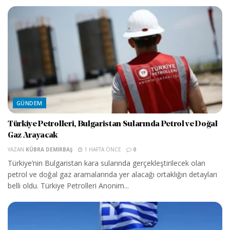
GÜNDEM
Türkiye Petrolleri, Bulgaristan Sularında Petrol ve Doğal
Gaz Arayacak
YAZAN
KÜBRA DEMIRBAŞ
1 HAFTA ÖNCE
0
Türkiye’nin Bulgaristan kara sularında gerçekleştirilecek olan
petrol ve doğal gaz aramalarında yer alacağı ortaklığın detayları
belli oldu. Türkiye Petrolleri Anonim...