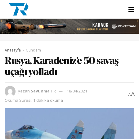
Anasayfa
Gündem
Rusya, Karadeniz’e 50 savaş
uçağı yolladı
yazan
Savunma TR
18/04/2021
A
A
Okuma Süresi: 1 dakika okuma