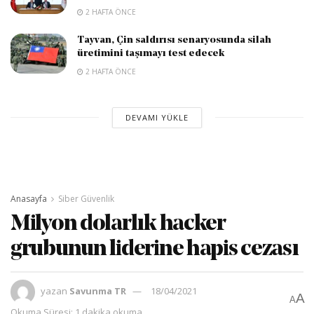
2 HAFTA ÖNCE
Tayvan, Çin saldırısı senaryosunda silah
üretimini taşımayı test edecek
2 HAFTA ÖNCE
DEVAMI YÜKLE
Anasayfa
Siber Güvenlik
Milyon dolarlık hacker
grubunun liderine hapis cezası
yazan
Savunma TR
18/04/2021
A
A
Okuma Süresi: 1 dakika okuma