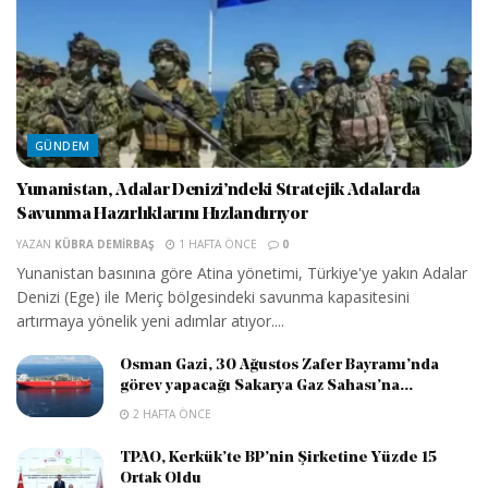
GÜNDEM
Yunanistan, Adalar Denizi’ndeki Stratejik Adalarda
Savunma Hazırlıklarını Hızlandırıyor
YAZAN
KÜBRA DEMIRBAŞ
1 HAFTA ÖNCE
0
Yunanistan basınına göre Atina yönetimi, Türkiye'ye yakın Adalar
Denizi (Ege) ile Meriç bölgesindeki savunma kapasitesini
artırmaya yönelik yeni adımlar atıyor....
Osman Gazi, 30 Ağustos Zafer Bayramı’nda
görev yapacağı Sakarya Gaz Sahası’na...
2 HAFTA ÖNCE
TPAO, Kerkük’te BP’nin Şirketine Yüzde 15
Ortak Oldu