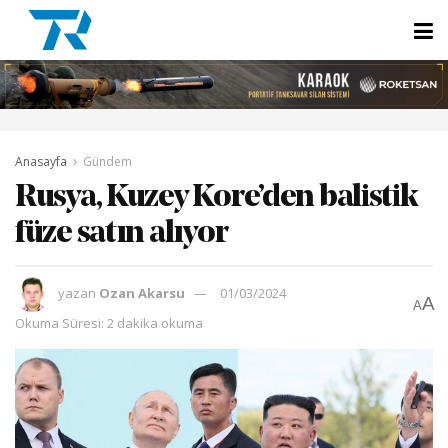
Anasayfa
Gündem
Rusya, Kuzey Kore’den balistik
füze satın alıyor
yazan
Ozan Akarsu
01/03/2024
A
A
Okuma Süresi: 2 dakika okuma