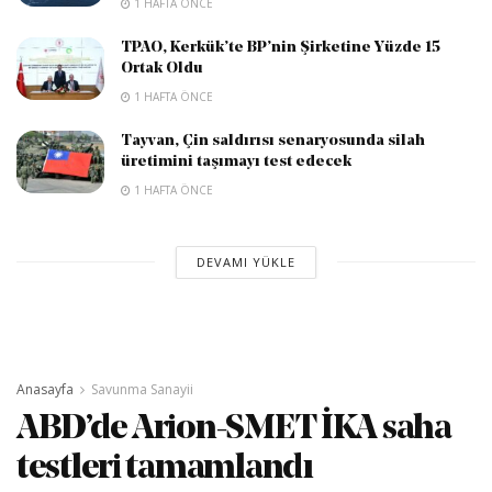
1 HAFTA ÖNCE
TPAO, Kerkük’te BP’nin Şirketine Yüzde 15
Ortak Oldu
1 HAFTA ÖNCE
Tayvan, Çin saldırısı senaryosunda silah
üretimini taşımayı test edecek
1 HAFTA ÖNCE
DEVAMI YÜKLE
Anasayfa
Savunma Sanayii
ABD’de Arion-SMET İKA saha
testleri tamamlandı