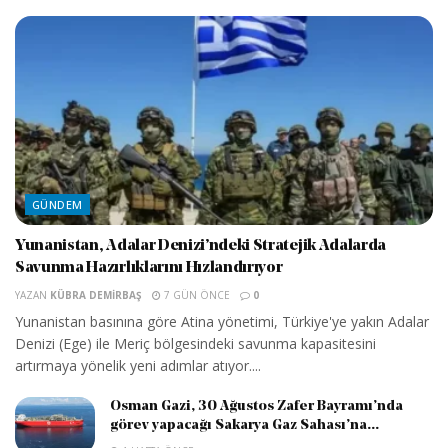
GÜNDEM
Yunanistan, Adalar Denizi’ndeki Stratejik Adalarda
Savunma Hazırlıklarını Hızlandırıyor
YAZAN
KÜBRA DEMIRBAŞ
7 GÜN ÖNCE
0
Yunanistan basınına göre Atina yönetimi, Türkiye'ye yakın Adalar
Denizi (Ege) ile Meriç bölgesindeki savunma kapasitesini
artırmaya yönelik yeni adımlar atıyor....
Osman Gazi, 30 Ağustos Zafer Bayramı’nda
görev yapacağı Sakarya Gaz Sahası’na...