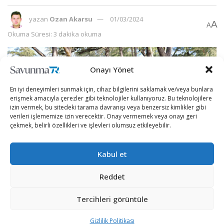
yazan
Ozan Akarsu
01/03/2024
A
A
Okuma Süresi: 3 dakika okuma
Onayı Yönet
En iyi deneyimleri sunmak için, cihaz bilgilerini saklamak ve/veya bunlara
erişmek amacıyla çerezler gibi teknolojiler kullanıyoruz. Bu teknolojilere
izin vermek, bu sitedeki tarama davranışı veya benzersiz kimlikler gibi
verileri işlememize izin verecektir. Onay vermemek veya onayı geri
çekmek, belirli özellikleri ve işlevleri olumsuz etkileyebilir.
Kabul et
Reddet
Küresel İKA pazarı için potansiyel bir rakip geliyor!
Tercihleri görüntüle
İnsansız kara araçları, askeri alanda kendini yeni
Gizlilik Politikası