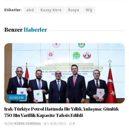
Etiketler:
abd
Kuzey Kore
Rusya
WSJ
Benzer
Haberler
GÜNDEM
Irak-Türkiye Petrol Hattında Bir Yıllık Anlaşma: Günlük
750 Bin Varillik Kapasite Tahsis Edildi
YAZAN
KÜBRA DEMIRBAŞ
5 GÜN ÖNCE
0