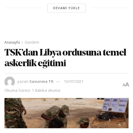
DEVAMI YÜKLE
Anasayfa
Gündem
TSK’dan Libya ordusuna temel
askerlik eğitimi
yazan
Savunma TR
13/07/2021
A
A
Okuma Süresi: 1 dakika okuma