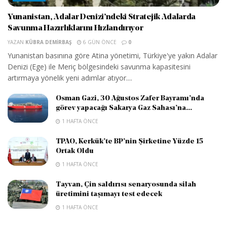
Yunanistan, Adalar Denizi’ndeki Stratejik Adalarda
Savunma Hazırlıklarını Hızlandırıyor
YAZAN
KÜBRA DEMIRBAŞ
6 GÜN ÖNCE
0
Yunanistan basınına göre Atina yönetimi, Türkiye'ye yakın Adalar
Denizi (Ege) ile Meriç bölgesindeki savunma kapasitesini
artırmaya yönelik yeni adımlar atıyor....
Osman Gazi, 30 Ağustos Zafer Bayramı’nda
görev yapacağı Sakarya Gaz Sahası’na...
1 HAFTA ÖNCE
TPAO, Kerkük’te BP’nin Şirketine Yüzde 15
Ortak Oldu
1 HAFTA ÖNCE
Tayvan, Çin saldırısı senaryosunda silah
üretimini taşımayı test edecek
1 HAFTA ÖNCE