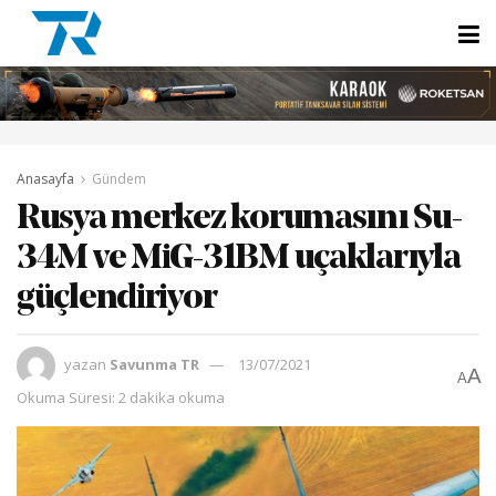
Anasayfa
Gündem
Rusya merkez korumasını Su-
34M ve MiG-31BM uçaklarıyla
güçlendiriyor
yazan
Savunma TR
13/07/2021
A
A
Okuma Süresi: 2 dakika okuma