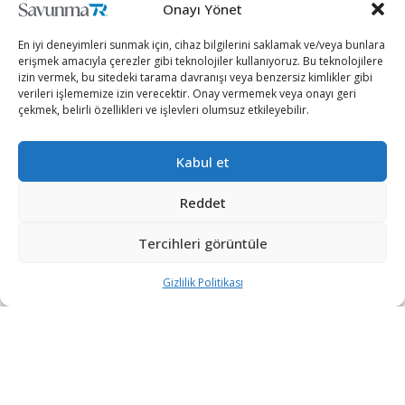
Onayı Yönet
En iyi deneyimleri sunmak için, cihaz bilgilerini saklamak ve/veya bunlara
erişmek amacıyla çerezler gibi teknolojiler kullanıyoruz. Bu teknolojilere
izin vermek, bu sitedeki tarama davranışı veya benzersiz kimlikler gibi
verileri işlememize izin verecektir. Onay vermemek veya onayı geri
çekmek, belirli özellikleri ve işlevleri olumsuz etkileyebilir.
Türkiye ve Libya arasında Kasım 2019’da imzalanan
Kabul et
“Güvenlik ve Askeri İş Birliği Mutabakat Muhtırası”
çerçevesinde TSK tarafından Libyalı askeri öğrenciler
Reddet
için verilen eğitim programları devam ediyor.
Tercihleri görüntüle
Milli Savunma Bakanlığı’nın Twitter üzerinden yaptığı
paylaşımda, ”Askerî Eğitim, İş Birliği ve Danışmanlık
Gizlilik Politikası
Anlaşması kapsamında, Libya Silahlı Kuvvetlerine
yönelik eğitimlere devam ediyoruz. Görevli personelimiz
tarafından Libyalı askerlere “Temel Askerlik Eğitimi”
veriliyor.” ifadeleri kullanıldı.
Askerî Eğitim, İş Birliği ve Danışmanlık