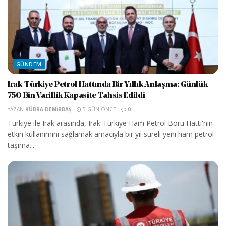
GÜNDEM
Irak-Türkiye Petrol Hattında Bir Yıllık Anlaşma: Günlük
750 Bin Varillik Kapasite Tahsis Edildi
YAZAN
KÜBRA DEMIRBAŞ
5 GÜN ÖNCE
0
Türkiye ile Irak arasında, Irak-Türkiye Ham Petrol Boru Hattı'nın
etkin kullanımını sağlamak amacıyla bir yıl süreli yeni ham petrol
taşıma...