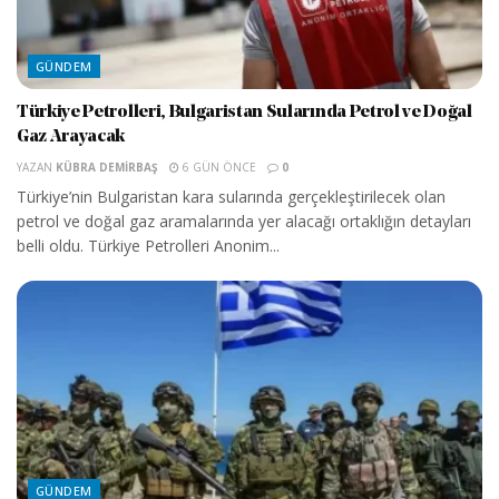
GÜNDEM
Türkiye Petrolleri, Bulgaristan Sularında Petrol ve Doğal
Gaz Arayacak
YAZAN
KÜBRA DEMIRBAŞ
6 GÜN ÖNCE
0
Türkiye’nin Bulgaristan kara sularında gerçekleştirilecek olan
petrol ve doğal gaz aramalarında yer alacağı ortaklığın detayları
belli oldu. Türkiye Petrolleri Anonim...
GÜNDEM