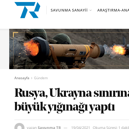
SAVUNMA SANAYII
ARAŞTIRMA-ANA
Anasayfa
Gündem
Rusya, Ukrayna sınırın
büyük yığınağı yaptı
yazan
Savunma TR
19/04/2021
Okuma Süresi: 1 dak