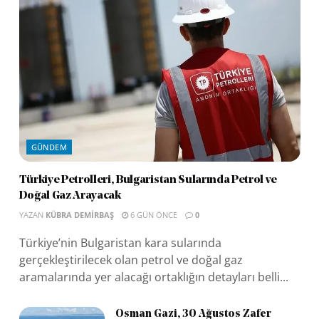
GÜNDEM
Türkiye Petrolleri, Bulgaristan Sularında Petrol ve
Doğal Gaz Arayacak
YAZAN
KÜBRA DEMIRBAŞ
6 GÜN ÖNCE
0
Türkiye’nin Bulgaristan kara sularında
gerçekleştirilecek olan petrol ve doğal gaz
aramalarında yer alacağı ortaklığın detayları belli...
Osman Gazi, 30 Ağustos Zafer