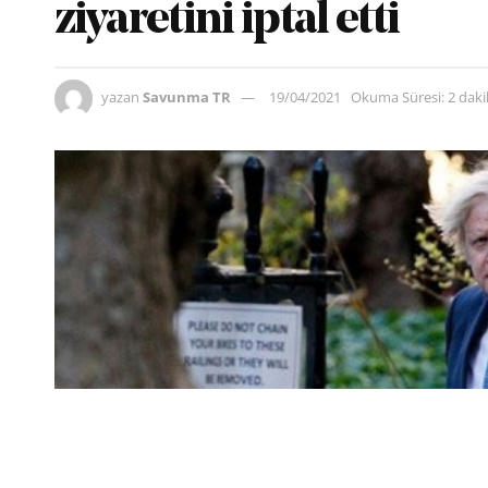
ziyaretini iptal etti
yazan
Savunma TR
19/04/2021
Okuma Süresi: 2 dak