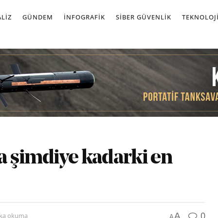
LIZ
GÜNDEM
İNFOGRAFIK
SIBER GÜVENLIK
TEKNOLOJ
a şimdiye kadarki en
0
A
ika okuma
A