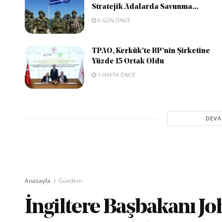
Stratejik Adalarda Savunma...
6 GÜN ÖNCE
TPAO, Kerkük’te BP’nin Şirketine
Yüzde 15 Ortak Oldu
1 HAFTA ÖNCE
DEVA
Anasayfa
Gündem
İngiltere Başbakanı J