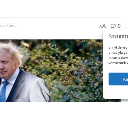
0
A
ika okuma
A
En iyi deney
amacıyla çer
tarama davra
vermemek vey
Ka