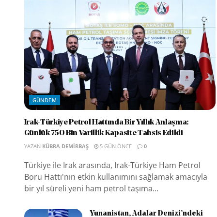
GÜNDEM
Irak-Türkiye Petrol Hattında Bir Yıllık Anlaşma:
Günlük 750 Bin Varillik Kapasite Tahsis Edildi
YAZAN
KÜBRA DEMIRBAŞ
5 GÜN ÖNCE
0
Türkiye ile Irak arasında, Irak-Türkiye Ham Petrol
Boru Hattı'nın etkin kullanımını sağlamak amacıyla
bir yıl süreli yeni ham petrol taşıma...
Yunanistan, Adalar Denizi’ndeki