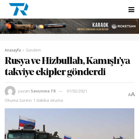
Anasayfa
Gündem
Rusya ve Hizbullah, Kamışlı’ya
takviye ekipler gönderdi
yazan
Savunma TR
01/02/2021
A
A
Okuma Süresi: 1 dakika okuma