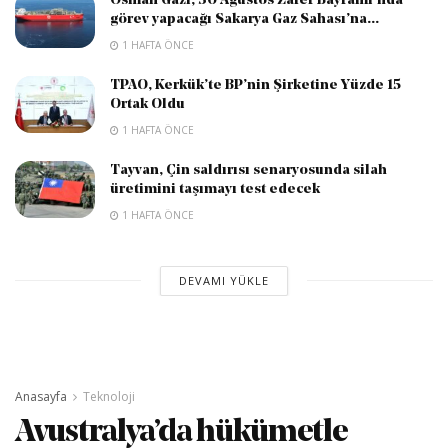
Osman Gazi, 30 Ağustos Zafer Bayramı’nda
görev yapacağı Sakarya Gaz Sahası’na...
1 HAFTA ÖNCE
TPAO, Kerkük’te BP’nin Şirketine Yüzde 15
Ortak Oldu
1 HAFTA ÖNCE
Tayvan, Çin saldırısı senaryosunda silah
üretimini taşımayı test edecek
1 HAFTA ÖNCE
DEVAMI YÜKLE
Anasayfa
Teknoloji
Avustralya’da hükümetle