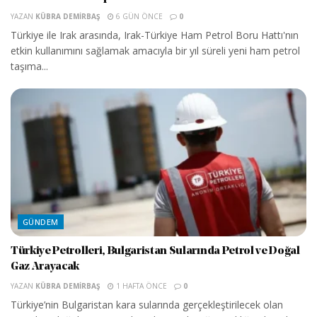
YAZAN
KÜBRA DEMIRBAŞ
6 GÜN ÖNCE
0
Türkiye ile Irak arasında, Irak-Türkiye Ham Petrol Boru Hattı'nın
etkin kullanımını sağlamak amacıyla bir yıl süreli yeni ham petrol
taşıma...
GÜNDEM
Türkiye Petrolleri, Bulgaristan Sularında Petrol ve Doğal
Gaz Arayacak
YAZAN
KÜBRA DEMIRBAŞ
1 HAFTA ÖNCE
0
Türkiye’nin Bulgaristan kara sularında gerçekleştirilecek olan