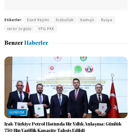
Etiketler:
Esed Rejimi
hizbullah
Kamışlı
Rusya
terör örgütü
YPG PKK
Benzer
Haberler
GÜNDEM
Irak-Türkiye Petrol Hattında Bir Yıllık Anlaşma: Günlük
750 Bin Varillik Kapasite Tahsis Edildi