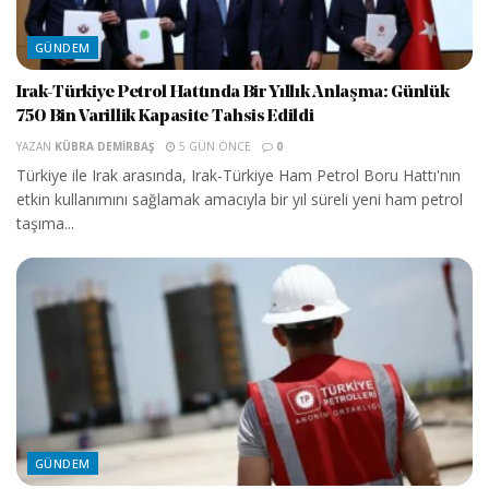
GÜNDEM
Irak-Türkiye Petrol Hattında Bir Yıllık Anlaşma: Günlük
750 Bin Varillik Kapasite Tahsis Edildi
YAZAN
KÜBRA DEMIRBAŞ
5 GÜN ÖNCE
0
Türkiye ile Irak arasında, Irak-Türkiye Ham Petrol Boru Hattı'nın
etkin kullanımını sağlamak amacıyla bir yıl süreli yeni ham petrol
taşıma...
GÜNDEM