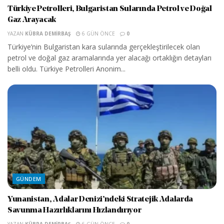
Türkiye Petrolleri, Bulgaristan Sularında Petrol ve Doğal
Gaz Arayacak
YAZAN
KÜBRA DEMIRBAŞ
6 GÜN ÖNCE
0
Türkiye’nin Bulgaristan kara sularında gerçekleştirilecek olan
petrol ve doğal gaz aramalarında yer alacağı ortaklığın detayları
belli oldu. Türkiye Petrolleri Anonim...
GÜNDEM
Yunanistan, Adalar Denizi’ndeki Stratejik Adalarda
Savunma Hazırlıklarını Hızlandırıyor
YAZAN
KÜBRA DEMIRBAŞ
6 GÜN ÖNCE
0