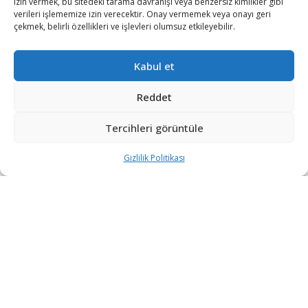
izin vermek, bu sitedeki tarama davranışı veya benzersiz kimlikler gibi
verileri işlememize izin verecektir. Onay vermemek veya onayı geri
çekmek, belirli özellikleri ve işlevleri olumsuz etkileyebilir.
Rusya ordusu, Belarus ordusuyla başladıkları, iki etaptan
Kabul et
oluşan ve 20 Şubat’ta sona erecek ‘Birlik Kararlılığı-2022’
tatbikatının ilk etabında hazırlıklarını sürdürüyor.
Reddet
Rusya Savunma Bakanlığı, 12 bataryadan oluşan Pantsir-
Tercihleri görüntüle
S füze sistemlerinin demiryolu ile Belarus’a ulaştırıldığını
belirtti.
Gizlilik Politikası
Sputnik’in haberine göre, bataryalardan her birinin 12 füze
taşıma kapasitesine sahip olduğunun altı çizildi.
Bakanlık, Pantsir-S’lerin vagonlardan indirilmesinin
ardından Rus askerlerin belirlenen bölgelere intikal
edeceğini ve Rusya-Belarus Ortak Bölgesel Hava
Savunma Sistemi dahilinde tatbikat görevine
başlayacağını kaydetti.