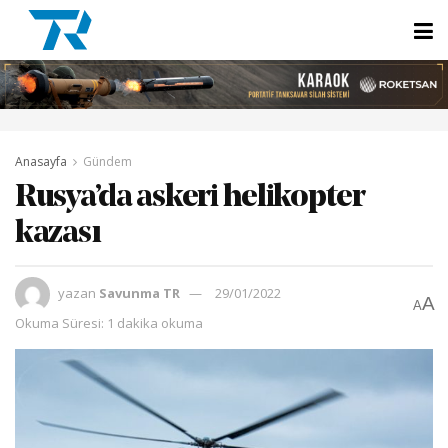
Anasayfa
Gündem
Rusya’da askeri helikopter
kazası
yazan
Savunma TR
29/01/2022
A
A
Okuma Süresi: 1 dakika okuma