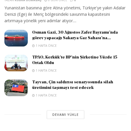
Yunanistan basınına göre Atina yönetimi, Türkiye'ye yakın Adalar
Denizi (Ege) ile Meriç bölgesindeki savunma kapasitesini
artırmaya yönelik yeni adımlar atıyor....
Osman Gazi, 30 Ağustos Zafer Bayramı’nda
görev yapacağı Sakarya Gaz Sahası’na...
1 HAFTA ÖNCE
TPAO, Kerkük’te BP’nin Şirketine Yüzde 15
Ortak Oldu
1 HAFTA ÖNCE
Tayvan, Çin saldırısı senaryosunda silah
üretimini taşımayı test edecek
1 HAFTA ÖNCE
DEVAMI YÜKLE