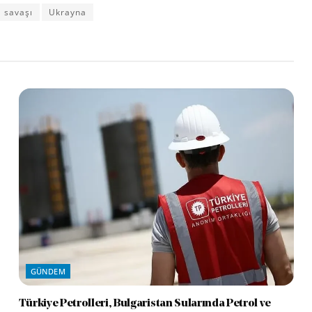
 savaşı
Ukrayna
GÜNDEM
Türkiye Petrolleri, Bulgaristan Sularında Petrol ve