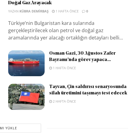
Doğal Gaz Arayacak
YAZAN
KÜBRA DEMIRBAŞ
1 HAFTA ÖNCE
0
Türkiye’nin Bulgaristan kara sularında
gerçekleştirilecek olan petrol ve doğal gaz
aramalarında yer alacağı ortaklığın detayları belli...
Osman Gazi, 30 Ağustos Zafer
Bayramı’nda görev yapaca...
1 HAFTA ÖNCE
Tayvan, Çin saldırısı senaryosunda
silah üretimini taşımayı test edecek
2 HAFTA ÖNCE
MI YÜKLE