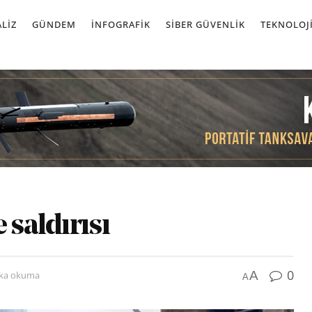
LIZ
GÜNDEM
İNFOGRAFIK
SIBER GÜVENLIK
TEKNOLOJ
 saldırısı
0
A
ika okuma
A