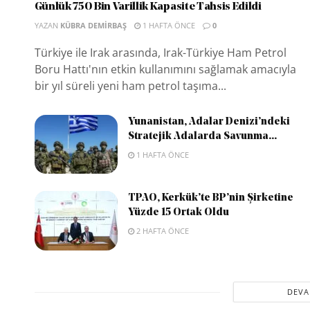
Günlük 750 Bin Varillik Kapasite Tahsis Edildi
YAZAN
KÜBRA DEMIRBAŞ
1 HAFTA ÖNCE
0
Türkiye ile Irak arasında, Irak-Türkiye Ham Petrol
Boru Hattı'nın etkin kullanımını sağlamak amacıyla
bir yıl süreli yeni ham petrol taşıma...
Yunanistan, Adalar Denizi’ndeki
Stratejik Adalarda Savunma...
1 HAFTA ÖNCE
TPAO, Kerkük’te BP’nin Şirketine
Yüzde 15 Ortak Oldu
2 HAFTA ÖNCE
DEVA