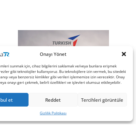
Onayı Yönet
imleri sunmak için, cihaz bilgilerini saklamak ve/veya bunlara erişmek
ezler gibi teknolojiler kullanıyoruz. Bu teknolojilere izin vermek, bu sitedeki
nışı veya benzersiz kimlikler gibi verileri işlememize izin verecektir. Onay
a onayı geri çekmek, belirli özellikleri ve işlevleri olumsuz etkileyebilir.
bul et
Reddet
Tercihleri görüntüle
Gizlilik Politikası