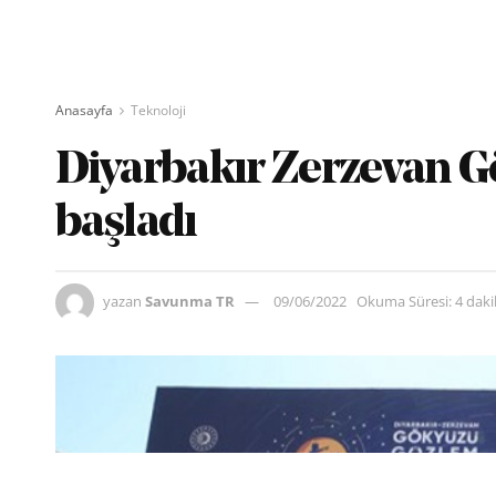
Anasayfa
Teknoloji
Diyarbakır Zerzevan G
başladı
yazan
Savunma TR
09/06/2022
Okuma Süresi: 4 dak