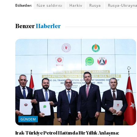
Etiketler:
füze saldırısı
Harkiv
Rusya
Rusya-Ukrayna
Benzer
Haberler
GÜNDEM
Irak-Türkiye Petrol Hattında Bir Yıllık Anlaşma: