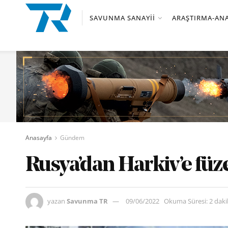
SAVUNMA SANAYII
ARAŞTIRMA-ANA
Anasayfa
Gündem
Rusya’dan Harkiv’e füze
yazan
Savunma TR
09/06/2022
Okuma Süresi: 2 dak