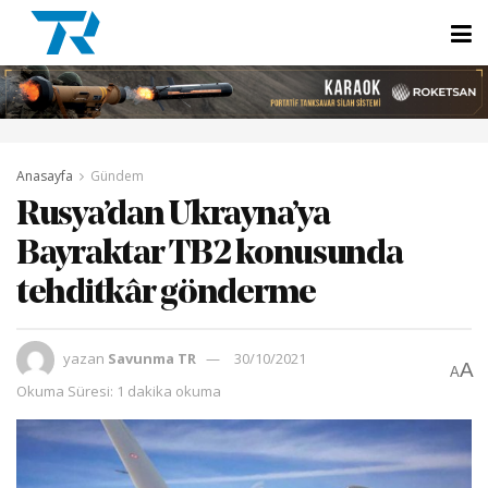
Anasayfa
Gündem
Rusya’dan Ukrayna’ya
Bayraktar TB2 konusunda
tehditkâr gönderme
yazan
Savunma TR
30/10/2021
A
A
Okuma Süresi: 1 dakika okuma