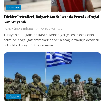
GÜNDEM
Türkiye Petrolleri, Bulgaristan Sularında Petrol ve Doğal
Gaz Arayacak
YAZAN
KÜBRA DEMIRBAŞ
1 HAFTA ÖNCE
0
Türkiye’nin Bulgaristan kara sularında gerçekleştirilecek olan
petrol ve doğal gaz aramalarında yer alacağı ortaklığın detayları
belli oldu. Türkiye Petrolleri Anonim...
GÜNDEM