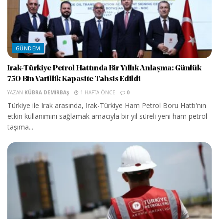
GÜNDEM
Irak-Türkiye Petrol Hattında Bir Yıllık Anlaşma: Günlük
750 Bin Varillik Kapasite Tahsis Edildi
YAZAN
KÜBRA DEMIRBAŞ
1 HAFTA ÖNCE
0
Türkiye ile Irak arasında, Irak-Türkiye Ham Petrol Boru Hattı'nın
etkin kullanımını sağlamak amacıyla bir yıl süreli yeni ham petrol
taşıma...