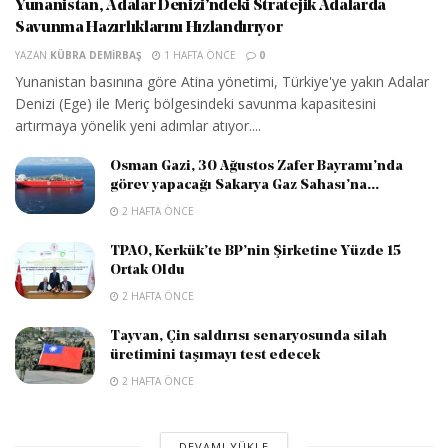
Yunanistan, Adalar Denizi’ndeki Stratejik Adalarda
Savunma Hazırlıklarını Hızlandırıyor
YAZAN
KÜBRA DEMIRBAŞ
1 HAFTA ÖNCE
0
Yunanistan basınına göre Atina yönetimi, Türkiye'ye yakın Adalar
Denizi (Ege) ile Meriç bölgesindeki savunma kapasitesini
artırmaya yönelik yeni adımlar atıyor....
Osman Gazi, 30 Ağustos Zafer Bayramı’nda
görev yapacağı Sakarya Gaz Sahası’na...
2 HAFTA ÖNCE
TPAO, Kerkük’te BP’nin Şirketine Yüzde 15
Ortak Oldu
2 HAFTA ÖNCE
Tayvan, Çin saldırısı senaryosunda silah
üretimini taşımayı test edecek
2 HAFTA ÖNCE
DEVAMI YÜKLE