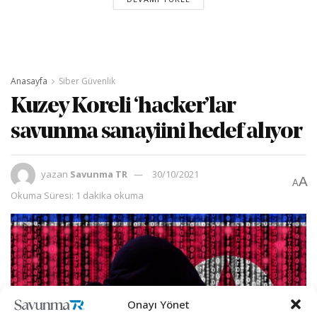
Anasayfa
Siber Güvenlik
Kuzey Koreli ‘hacker’lar
savunma sanayiini hedef alıyor
yazan
Savunma TR
30/10/2021
A
A
Okuma Süresi: 1 dakika okuma
Onayı Yönet