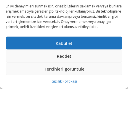
En iyi deneyimleri sunmak için, cihaz bilgilerini saklamak ve/veya bunlara
erişmek amacıyla çerezler gibi teknolojiler kullanıyoruz. Bu teknolojilere
izin vermek, bu sitedeki tarama davranışı veya benzersiz kimlikler gibi
verileri işlememize izin verecektir. Onay vermemek veya onayı geri
çekmek, belirli özellikleri ve işlevleri olumsuz etkileyebilir.
Kuzey Kore merkezli sanal korsanlar, çeşitli ülke ve
Kabul et
firmaları hedef aldı.
Reddet
Cyber Security News’in haberine göre, Lazarus isimli bir
grup ‘hacker’, savunma sanayii firmalarına yeni saldırı
Tercihleri görüntüle
başlattı.
Gizlilik Politikası
Haberde, grubun MATA isimli zararlı yazılımı kullanarak
hedef alınan veri tabanlarını ele geçirmeyi ve fidye
yazılımlarıyla fidye elde etmeyi amaçladığı belirtildi.
Çeşitli ülke ve firmalara yapılan saldırıların raporlara
yansıdığına ve saldırganların 2009 yılından bu yana
faaliyet gösterdiğine yer verilen haberde, siber saldırılar