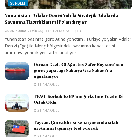
GÜNDEM
Yunanistan, Adalar Denizi’ndeki Stratejik Adalarda
Savunma Hazırlıklarını Hızlandırıyor
YAZAN
KÜBRA DEMIRBAŞ
1 HAFTA ÖNCE
0
Yunanistan basınına göre Atina yönetimi, Türkiye'ye yakın Adalar
Denizi (Ege) ile Meriç bölgesindeki savunma kapasitesini
artırmaya yönelik yeni adımlar atıyor....
Osman Gazi, 30 Ağustos Zafer Bayramı’nda
görev yapacağı Sakarya Gaz Sahası’na
uğurlanıyor
1 HAFTA ÖNCE
TPAO, Kerkük’te BP’nin Şirketine Yüzde 15
Ortak Oldu
2 HAFTA ÖNCE
Tayvan, Çin saldırısı senaryosunda silah
üretimini taşımayı test edecek
2 HAFTA ÖNCE