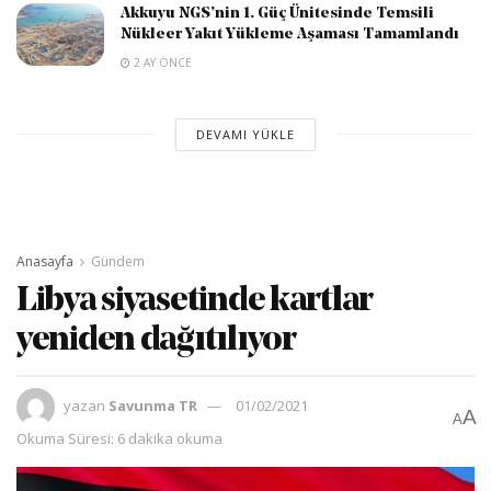
Akkuyu NGS’nin 1. Güç Ünitesinde Temsili
Nükleer Yakıt Yükleme Aşaması Tamamlandı
2 AY ÖNCE
DEVAMI YÜKLE
Anasayfa
Gündem
Libya siyasetinde kartlar
yeniden dağıtılıyor
yazan
Savunma TR
01/02/2021
A
A
Okuma Süresi: 6 dakika okuma