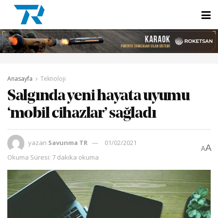
Anasayfa
Teknoloji
Salgında yeni hayata uyumu
‘mobil cihazlar’ sağladı
yazan
Savunma TR
01/02/2021
A
A
Okuma Süresi: 7 dakika okuma