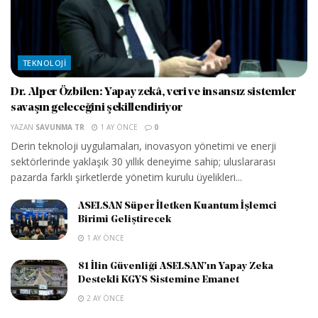
TEKNOLOJI
Dr. Alper Özbilen: Yapay zekâ, veri ve insansız sistemler
savaşın geleceğini şekillendiriyor
YAZAN
SAVUNMA TR
1 AY ÖNCE
0
Derin teknoloji uygulamaları, inovasyon yönetimi ve enerji
sektörlerinde yaklaşık 30 yıllık deneyime sahip; uluslararası
pazarda farklı şirketlerde yönetim kurulu üyelikleri...
ASELSAN Süper İletken Kuantum İşlemci
Birimi Geliştirecek
1 AY ÖNCE
81 İlin Güvenliği ASELSAN’ın Yapay Zeka
Destekli KGYS Sistemine Emanet
2 AY ÖNCE