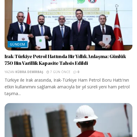
GÜNDEM
Irak-Türkiye Petrol Hattında Bir Yıllık Anlaşma: Günlük
750 Bin Varillik Kapasite Tahsis Edildi
YAZAN
KÜBRA DEMIRBAŞ
7 GÜN ÖNCE
0
Türkiye ile Irak arasında, Irak-Türkiye Ham Petrol Boru Hattı'nın
etkin kullanımını sağlamak amacıyla bir yıl süreli yeni ham petrol
taşıma...