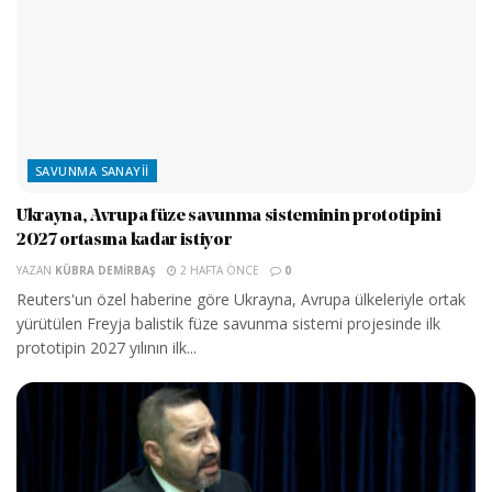
SAVUNMA SANAYII
Ukrayna, Avrupa füze savunma sisteminin prototipini
2027 ortasına kadar istiyor
YAZAN
KÜBRA DEMIRBAŞ
2 HAFTA ÖNCE
0
Reuters'un özel haberine göre Ukrayna, Avrupa ülkeleriyle ortak
yürütülen Freyja balistik füze savunma sistemi projesinde ilk
prototipin 2027 yılının ilk...