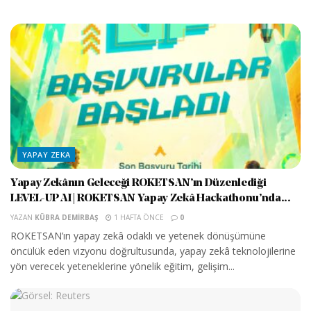
YAPAY ZEKA
Yapay Zekânın Geleceği ROKETSAN’ın Düzenlediği
LEVEL-UP AI | ROKETSAN Yapay Zekâ Hackathonu’nda...
YAZAN
KÜBRA DEMIRBAŞ
1 HAFTA ÖNCE
0
ROKETSAN’ın yapay zekâ odaklı ve yetenek dönüşümüne
öncülük eden vizyonu doğrultusunda, yapay zekâ teknolojilerine
yön verecek yeteneklerine yönelik eğitim, gelişim...