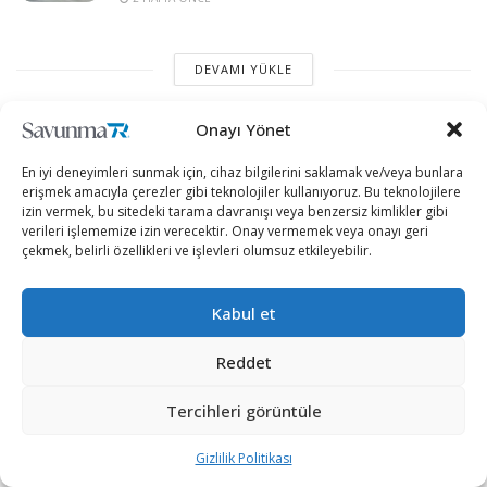
DEVAMI YÜKLE
Onayı Yönet
En iyi deneyimleri sunmak için, cihaz bilgilerini saklamak ve/veya bunlara
erişmek amacıyla çerezler gibi teknolojiler kullanıyoruz. Bu teknolojilere
izin vermek, bu sitedeki tarama davranışı veya benzersiz kimlikler gibi
verileri işlememize izin verecektir. Onay vermemek veya onayı geri
çekmek, belirli özellikleri ve işlevleri olumsuz etkileyebilir.
“Etkin, Güvenilir, Haberdar”
Kabul et
+90 530 308 17 96
Reddet
Tercihleri görüntüle
iletisim@savunmatr.com
Gizlilik Politikası