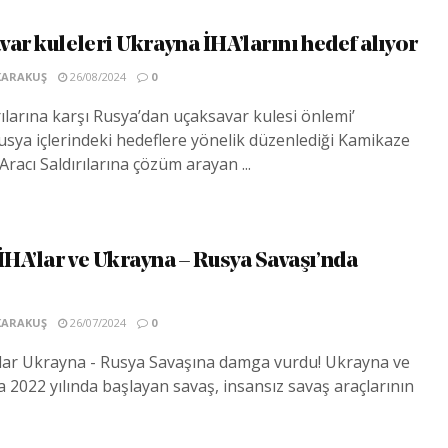
ar kuleleri Ukrayna İHA’larını hedef alıyor
KARAKUŞ
26/08/2024
0
ılarına karşı Rusya’dan uçaksavar kulesi önlemi’
sya içlerindeki hedeflere yönelik düzenlediği Kamikaze
racı Saldırılarına çözüm arayan ...
HA’lar ve Ukrayna – Rusya Savaşı’nda
KARAKUŞ
26/07/2024
0
lar Ukrayna - Rusya Savaşına damga vurdu! Ukrayna ve
 2022 yılında başlayan savaş, insansız savaş araçlarının