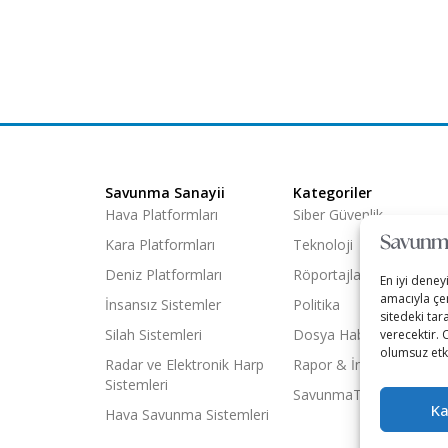
Savunma Sanayii
Kategoriler
Hava Platformları
Siber Güvenlik
Kara Platformları
Teknoloji
Deniz Platformları
Röportajlar
En iyi deney
amacıyla çer
İnsansız Sistemler
Politika
sitedeki tar
Silah Sistemleri
Dosya Haber
verecektir. 
olumsuz etki
Radar ve Elektronik Harp
Rapor & İnfografik
Sistemleri
SavunmaTR Plus
Ka
Hava Savunma Sistemleri