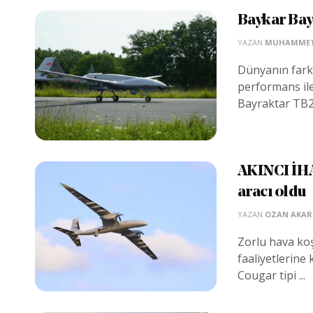
Baykar Bay
YAZAN
MUHAMMET 
Dünyanın farkl
performans ile
Bayraktar TB2 
AKINCI İHA
aracı oldu
YAZAN
OZAN AKAR
Zorlu hava koş
faaliyetlerine 
Cougar tipi ...