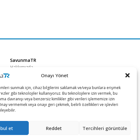
SavunmaTR
Hakkımızda
Onayı Yönet
Kariyer
Gizlilik Politikası
imleri sunmak için, cihaz bilgilerini saklamak ve/veya bunlara erişmek
ezler gibi teknolojiler kullanıyoruz. Bu teknolojilere izin vermek, bu
Künye
ama davranışı veya benzersiz kimlikler gibi verileri işlememize izin
İletişim
Onay vermemek veya onayı geri çekmek, belirli özellikleri ve işlevleri
leyebilir.
bul et
Reddet
Tercihleri görüntüle