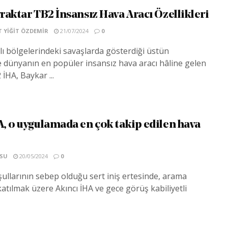
raktar TB2 İnsansız Hava Aracı Özellikleri
YIĞIT ÖZDEMIR
21/07/2024
0
ı bölgelerindeki savaşlarda gösterdiği üstün
 dünyanın en popüler insansız hava aracı hâline gelen
İHA, Baykar ...
, o uygulamada en çok takip edilen hava
SU
20/05/2024
0
ullarının sebep olduğu sert iniş ertesinde, arama
katılmak üzere Akıncı İHA ve gece görüş kabiliyetli