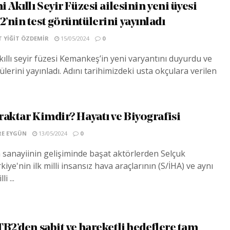
 Akıllı Seyir Füzesi ailesinin yeni üyesi
’nin test görüntülerini yayınladı
YIĞIT ÖZDEMIR
15/05/2024
0
kıllı seyir füzesi Kemankeş’in yeni varyantını duyurdu ve
ülerini yayınladı. Adını tarihimizdeki usta okçulara verilen
raktar Kimdir? Hayatı ve Biyografisi
E EYGÜN
13/05/2024
0
sanayiinin gelişiminde başat aktörlerden Selçuk
iye'nin ilk milli insansız hava araçlarının (S/İHA) ve aynı
i ...
TB2’den sabit ve hareketli hedeflere tam