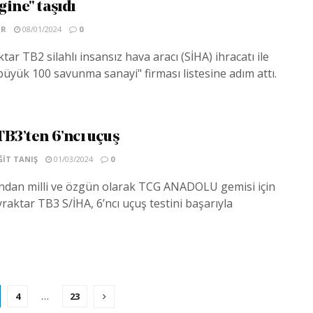
ine" taşıdı
TR
08/01/2024
0
ar TB2 silahlı insansız hava aracı (SİHA) ihracatı ile
üyük 100 savunma sanayi" firması listesine adım attı.
TB3’ten 6’ncı uçuş
IT TANIŞ
01/03/2024
0
ndan milli ve özgün olarak TCG ANADOLU gemisi için
yraktar TB3 S/İHA, 6’ncı uçuş testini başarıyla
4
…
23