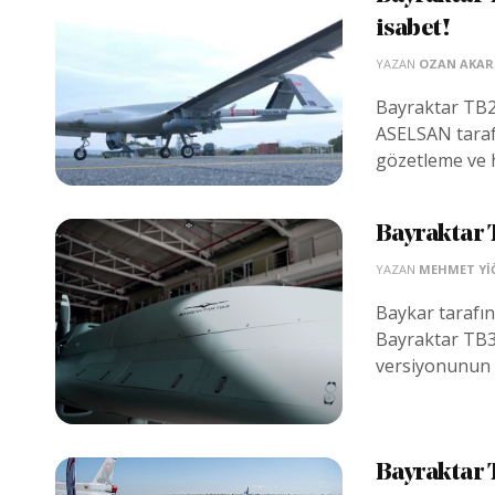
isabet!
YAZAN
OZAN AKAR
Bayraktar TB2 
ASELSAN tarafı
gözetleme ve 
Bayraktar 
YAZAN
MEHMET YIĞ
Baykar tarafın
Bayraktar TB
versiyonunun 
Bayraktar T