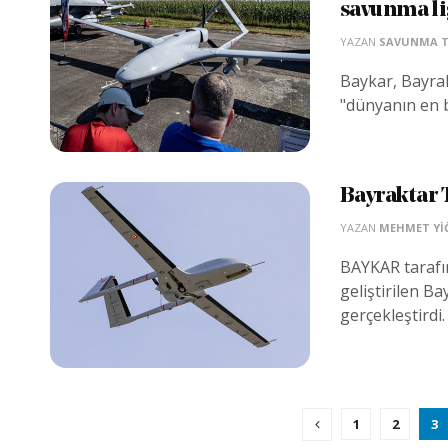
savunma lig
YAZAN
SAVUNMA 
Baykar, Bayrakt
"dünyanın en b
Bayraktar 
YAZAN
MEHMET YIĞ
BAYKAR tarafı
geliştirilen Ba
gerçekleştirdi.
1
2
3