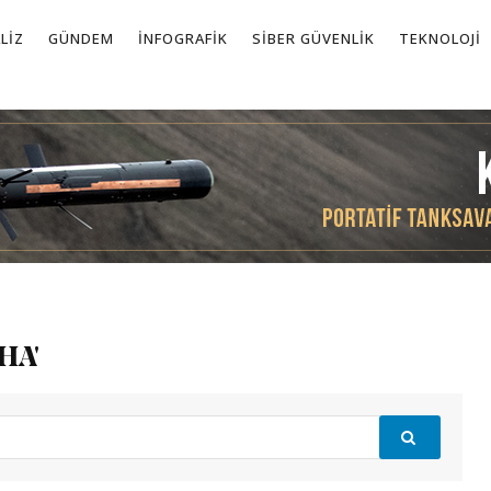
LIZ
GÜNDEM
İNFOGRAFIK
SIBER GÜVENLIK
TEKNOLOJI
HA'