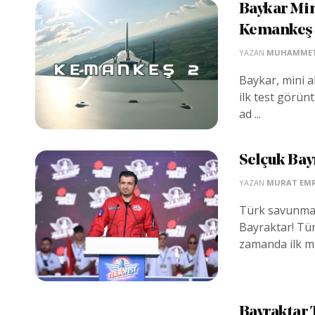
Baykar Mini
Kemankeş 2
YAZAN
MUHAMMET 
Baykar, mini a
ilk test görünt
ad ...
Selçuk Bay
YAZAN
MURAT EMR
Türk savunma 
Bayraktar! Türk
zamanda ilk mill
Bayraktar 