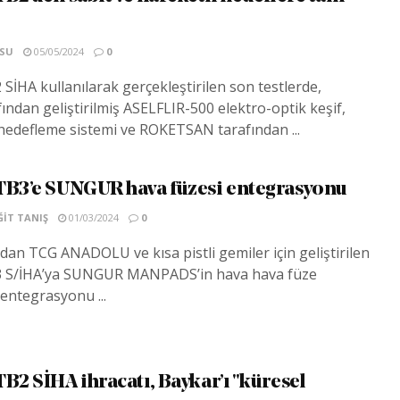
SU
05/05/2024
0
SİHA kullanılarak gerçekleştirilen son testlerde,
ndan geliştirilmiş ASELFLIR-500 elektro-optik keşif,
hedefleme sistemi ve ROKETSAN tarafından ...
TB3’e SUNGUR hava füzesi entegrasyonu
IT TANIŞ
01/03/2024
0
dan TCG ANADOLU ve kısa pistli gemiler için geliştirilen
3 S/İHA’ya SUNGUR MANPADS’in hava hava füze
entegrasyonu ...
B2 SİHA ihracatı, Baykar’ı "küresel