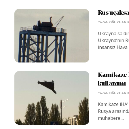
Rus uçaksav
YAZAN
OĞUZHAN 
Ukrayna saldır
Ukrayna’nın Ru
İnsansız Hava A
Kamikaze İ
kullanımı
YAZAN
OĞUZHAN 
Kamikaze İHA'
Rusya arasında
muhabere ...