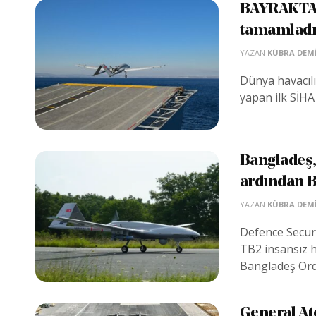
BAYRAKTAR
tamamlad
YAZAN
KÜBRA DEM
Dünya havacılı
yapan ilk SİHA
Bangladeş,
ardından B
YAZAN
KÜBRA DEM
Defence Securi
TB2 insansız 
Bangladeş Ordu
General At