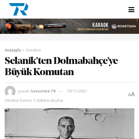
Anasayfa
Gündem
Selanik’ten Dolmabahçe’ye
Büyük Komutan
yazan
Savunma TR
10/11/2021
A
A
Okuma Süresi: 3 dakika okuma