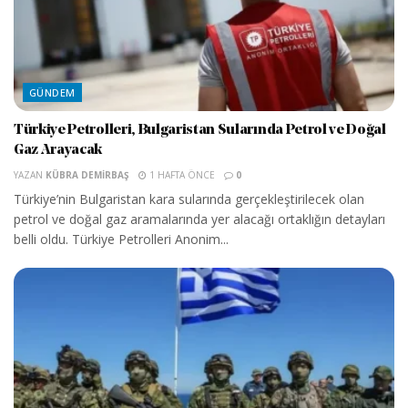
GÜNDEM
Türkiye Petrolleri, Bulgaristan Sularında Petrol ve Doğal
Gaz Arayacak
YAZAN
KÜBRA DEMIRBAŞ
1 HAFTA ÖNCE
0
Türkiye’nin Bulgaristan kara sularında gerçekleştirilecek olan
petrol ve doğal gaz aramalarında yer alacağı ortaklığın detayları
belli oldu. Türkiye Petrolleri Anonim...