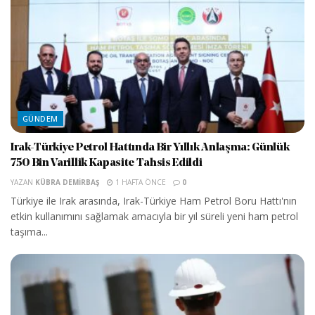
GÜNDEM
Irak-Türkiye Petrol Hattında Bir Yıllık Anlaşma: Günlük
750 Bin Varillik Kapasite Tahsis Edildi
YAZAN
KÜBRA DEMIRBAŞ
1 HAFTA ÖNCE
0
Türkiye ile Irak arasında, Irak-Türkiye Ham Petrol Boru Hattı'nın
etkin kullanımını sağlamak amacıyla bir yıl süreli yeni ham petrol
taşıma...