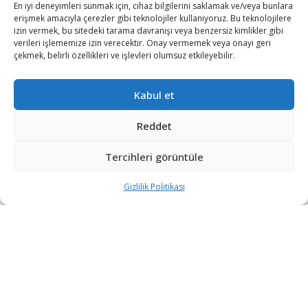
En iyi deneyimleri sunmak için, cihaz bilgilerini saklamak ve/veya bunlara
erişmek amacıyla çerezler gibi teknolojiler kullanıyoruz. Bu teknolojilere
izin vermek, bu sitedeki tarama davranışı veya benzersiz kimlikler gibi
verileri işlememize izin verecektir. Onay vermemek veya onayı geri
çekmek, belirli özellikleri ve işlevleri olumsuz etkileyebilir.
Kabul et
Reddet
Tercihleri görüntüle
SAHA Expo tüm hızıyla devam ederken Türk savunma
Gizlilik Politikası
sanayiinin en önemli isimleri de yaptıkları açıklamalarla
Türkiye’nin sektördeki gelecek vizyonunu açıklıyor.
“Savunma Sanayiinde Küresel Etkinlik ve Teknolojik
Derinlik Yol Haritası” adı altında düzenlenen panelde
konuşan Temel Kotil, küresel boyutta Türkiye’nin nasıl
konumlanması gerektiğini açıkladı.