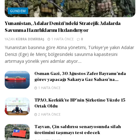
GÜNDEM
Yunanistan, Adalar Denizi’ndeki Stratejik Adalarda
Savunma Hazırlıklarını Hızlandırıyor
YAZAN
KÜBRA DEMIRBAŞ
1 HAFTA ÖNCE
0
Yunanistan basınına göre Atina yönetimi, Türkiye'ye yakın Adalar
Denizi (Ege) ile Meriç bölgesindeki savunma kapasitesini
artırmaya yönelik yeni adımlar atıyor....
Osman Gazi, 30 Ağustos Zafer Bayramı’nda
görev yapacağı Sakarya Gaz Sahası’na...
1 HAFTA ÖNCE
TPAO, Kerkük’te BP’nin Şirketine Yüzde 15
Ortak Oldu
2 HAFTA ÖNCE
Tayvan, Çin saldırısı senaryosunda silah
üretimini taşımayı test edecek