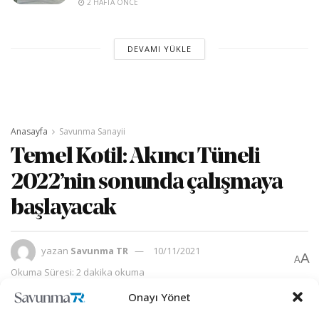
2 HAFTA ÖNCE
DEVAMI YÜKLE
Anasayfa
Savunma Sanayii
Temel Kotil: Akıncı Tüneli
2022’nin sonunda çalışmaya
başlayacak
yazan
Savunma TR
10/11/2021
A
A
Okuma Süresi: 2 dakika okuma
Onayı Yönet