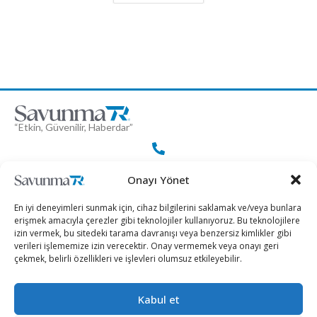
“Etkin, Güvenilir, Haberdar”
+90 530 308 17 96
Onayı Yönet
En iyi deneyimleri sunmak için, cihaz bilgilerini saklamak ve/veya bunlara
iletisim@savunmatr.com
erişmek amacıyla çerezler gibi teknolojiler kullanıyoruz. Bu teknolojilere
izin vermek, bu sitedeki tarama davranışı veya benzersiz kimlikler gibi
verileri işlememize izin verecektir. Onay vermemek veya onayı geri
çekmek, belirli özellikleri ve işlevleri olumsuz etkileyebilir.
2026 © Savunma TR. Tüm Hakları Saklıdır.
Kabul et