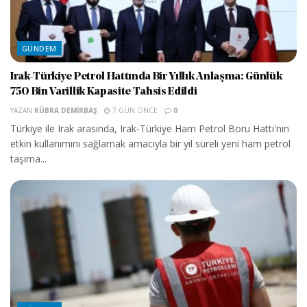
GÜNDEM
Irak-Türkiye Petrol Hattında Bir Yıllık Anlaşma: Günlük
750 Bin Varillik Kapasite Tahsis Edildi
YAZAN
KÜBRA DEMIRBAŞ
7 GÜN ÖNCE
0
Türkiye ile Irak arasında, Irak-Türkiye Ham Petrol Boru Hattı'nın
etkin kullanımını sağlamak amacıyla bir yıl süreli yeni ham petrol
taşıma...