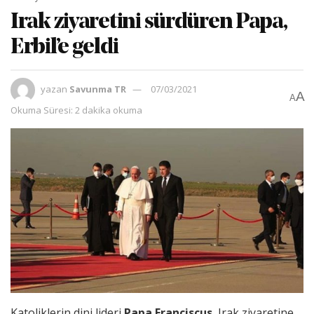
Irak ziyaretini sürdüren Papa,
Erbil’e geldi
yazan
Savunma TR
07/03/2021
A
A
Okuma Süresi: 2 dakika okuma
Katoliklerin dini lideri
Papa Franciscus
, Irak ziyaretine,