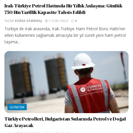
Irak-Türkiye Petrol Hattında Bir Yıllık Anlaşma: Günlük
750 Bin Varillik Kapasite Tahsis Edildi
YAZAN
KÜBRA DEMIRBAŞ
7 GÜN ÖNCE
0
Türkiye ile Irak arasında, Irak-Türkiye Ham Petrol Boru Hattı'nın
etkin kullanımını sağlamak amacıyla bir yıl süreli yeni ham petrol
taşıma...
GÜNDEM
Türkiye Petrolleri, Bulgaristan Sularında Petrol ve Doğal
Gaz Arayacak