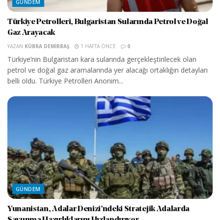
GÜNDEM
Türkiye Petrolleri, Bulgaristan Sularında Petrol ve Doğal
Gaz Arayacak
YAZAN
KÜBRA DEMIRBAŞ
1 HAFTA ÖNCE
0
Türkiye’nin Bulgaristan kara sularında gerçekleştirilecek olan
petrol ve doğal gaz aramalarında yer alacağı ortaklığın detayları
belli oldu. Türkiye Petrolleri Anonim...
GÜNDEM
Yunanistan, Adalar Denizi’ndeki Stratejik Adalarda
Savunma Hazırlıklarını Hızlandırıyor