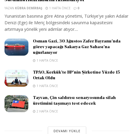
YAZAN
KÜBRA DEMIRBAŞ
1 HAFTA ÖNCE
0
Yunanistan basınına göre Atina yönetimi, Türkiye'ye yakın Adalar
Denizi (Ege) ile Meriç bölgesindeki savunma kapasitesini
artırmaya yönelik yeni adımlar atıyor....
Osman Gazi, 30 Ağustos Zafer Bayramı’nda
görev yapacağı Sakarya Gaz Sahası’na
uğurlanıyor
1 HAFTA ÖNCE
TPAO, Kerkük’te BP’nin Şirketine Yüzde 15
Ortak Oldu
1 HAFTA ÖNCE
Tayvan, Çin saldırısı senaryosunda silah
üretimini taşımayı test edecek
2 HAFTA ÖNCE
DEVAMI YÜKLE