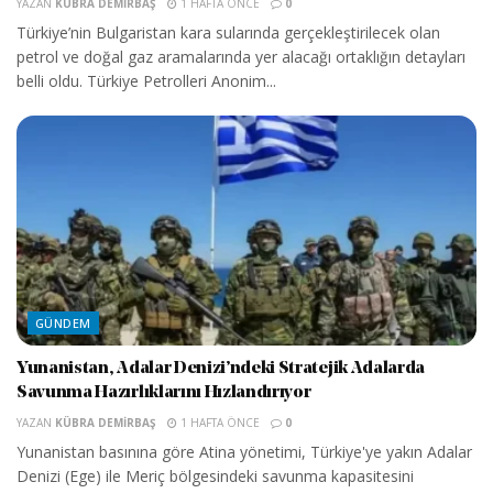
YAZAN
KÜBRA DEMIRBAŞ
1 HAFTA ÖNCE
0
Türkiye’nin Bulgaristan kara sularında gerçekleştirilecek olan
petrol ve doğal gaz aramalarında yer alacağı ortaklığın detayları
belli oldu. Türkiye Petrolleri Anonim...
GÜNDEM
Yunanistan, Adalar Denizi’ndeki Stratejik Adalarda
Savunma Hazırlıklarını Hızlandırıyor
YAZAN
KÜBRA DEMIRBAŞ
1 HAFTA ÖNCE
0
Yunanistan basınına göre Atina yönetimi, Türkiye'ye yakın Adalar
Denizi (Ege) ile Meriç bölgesindeki savunma kapasitesini