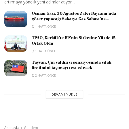
artırmaya yönelik yeni adımlar atıyor....
Osman Gazi, 30 Ağustos Zafer Bayramı’nda
görev yapacağı Sakarya Gaz Sahası’na...
1 HAFTA ÖNCE
TPAO, Kerkük’te BP’nin Şirketine Yüzde 15
Ortak Oldu
1 HAFTA ÖNCE
Tayvan, Çin saldırısı senaryosunda silah
üretimini taşımayı test edecek
2 HAFTA ÖNCE
DEVAMI YÜKLE
Anasayfa
Gündem