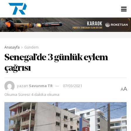
Anasayfa
Gündem
Senegal’de 3 günlük eylem
çağrısı
yazan
Savunma TR
07/03/2021
A
A
Okuma Süresi: 4 dakika okuma