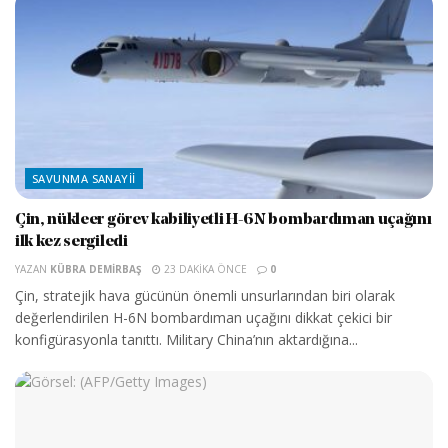
SAVUNMA SANAYII
Çin, nükleer görev kabiliyetli H-6N bombardıman uçağını
ilk kez sergiledi
YAZAN
KÜBRA DEMIRBAŞ
23 DAKIKA ÖNCE
0
Çin, stratejik hava gücünün önemli unsurlarından biri olarak
değerlendirilen H-6N bombardıman uçağını dikkat çekici bir
konfigürasyonla tanıttı. Military China’nın aktardığına...