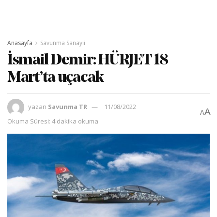
Anasayfa
Savunma Sanayii
İsmail Demir: HÜRJET 18
Mart’ta uçacak
yazan
Savunma TR
11/08/2022
A
A
Okuma Süresi: 4 dakika okuma