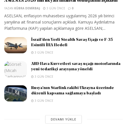
ASELSAN 2026’nın ilk yarı finansal sonuçlarını açıkladı
YAZAN
KÜBRA DEMIRBAŞ
3 GÜN ÖNCE
0
ASELSAN, enflasyon muhasebesi uygulanmış 2026 yılı birinci
yarıyılına ait finansal sonuçlarını açıkladı. Kamuyu Aydınlatma
Platformuna (KAP) yapılan açıklamaya göre ASELSAN;...
İsrail’den Yerli Stealth Savaş Uçağı ve F-35
Esintili İHA Hedefi
3 GÜN ÖNCE
ABD Hava Kuvvetleri savaş uçağı motorlarında
yeni tedarikçi arayışına yöneldi
3 GÜN ÖNCE
Rusya’nın Starlink rakibi Ukrayna üzerinde
düzenli kapsama sağlamaya başladı
3 GÜN ÖNCE
DEVAMI YÜKLE