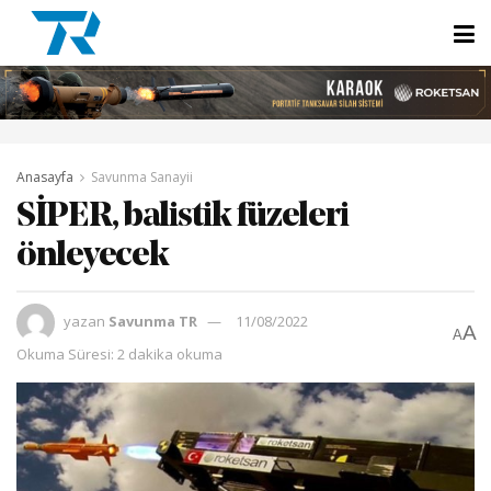
Anasayfa
Savunma Sanayii
SİPER, balistik füzeleri
önleyecek
yazan
Savunma TR
11/08/2022
A
A
Okuma Süresi: 2 dakika okuma