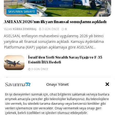
SAVUNMA SANAYII
ASELSAN 2026’nın ilk yarı finansal sonuçlarını açıkladı
YAZAN
KÜBRA DEMIRBAŞ
3 GÜN ÖNCE
0
ASELSAN, enflasyon muhasebesi uygulanmış 2026 yılı birinci
yarıyılına ait finansal sonuçlarını açıkladı. Kamuyu Aydınlatma
Platformuna (KAP) yapılan açıklamaya göre ASELSAN;...
İsrail’den Yerli Stealth Savaş Uçağı ve F-35
Esintili İHA Hedefi
3 GÜN ÖNCE
ABD Hava Kuvvetleri savaş uçağı motorlarında
Onayı Yönet
yeni tedarikçi arayışına yöneldi
3 GÜN ÖNCE
En iyi deneyimleri sunmak için, cihaz bilgilerini saklamak ve/veya bunlara
erişmek amacıyla çerezler gibi teknolojiler kullanıyoruz. Bu teknolojilere
Rusya’nın Starlink rakibi Ukrayna üzerinde
izin vermek, bu sitedeki tarama davranışı veya benzersiz kimlikler gibi
düzenli kapsama sağlamaya başladı
verileri işlememize izin verecektir. Onay vermemek veya onayı geri
çekmek, belirli özellikleri ve işlevleri olumsuz etkileyebilir.
3 GÜN ÖNCE