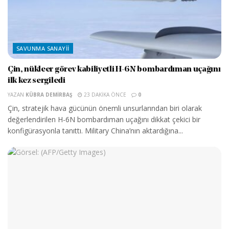
SAVUNMA SANAYII
Çin, nükleer görev kabiliyetli H-6N bombardıman uçağını
ilk kez sergiledi
YAZAN
KÜBRA DEMIRBAŞ
23 DAKIKA ÖNCE
0
Çin, stratejik hava gücünün önemli unsurlarından biri olarak
değerlendirilen H-6N bombardıman uçağını dikkat çekici bir
konfigürasyonla tanıttı. Military China’nın aktardığına...