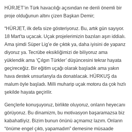
HÜRJET’in Türk havacılığı açısından ne denli önemli bir
proje olduğunun altını çizen Başkan Demir;
“HÜRJET, ilk defa size gösteriyoruz. Bu, artık gün sayıyor.
18 Mart’ta uçacak. Uçak projelerimizin bazıları aşırı iddialı.
Ama şimdi Süper Lig’e de çıktık ya, daha iyisini de yaparız
diyoruz ya. Tecrübe eksikliğimizi de biliyoruz ama
yüklendik ama ‘Çılgın Türkler’ düşüncesini tekrar hayata
geçireceğiz. Bir eğitim uçağı olarak başladık ama yakın
hava destek unsurlarıyla da donatılacak. HÜRKUŞ da
malum öyle başladı. Milli muharip uçak motoru da çok hızlı
şekilde hayata geçirilir.
Gençlerle konuşuyoruz, birlikte oluyoruz, onların heyecanı
görüyoruz. Bu dinamizm, bu motivasyon başaramazsa biz
kabahatliyiz. Bizim bunun önünü açmamız lazım. Onların
“önüme engel çıktı, yapamadım” demesine müsaade