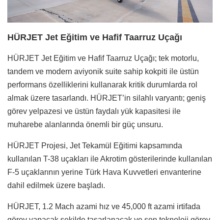
HÜRJET Jet Eğitim ve Hafif Taarruz Uçağı
HÜRJET Jet Eğitim ve Hafif Taarruz Uçağı; tek motorlu,
tandem ve modern aviyonik suite sahip kokpiti ile üstün
performans özelliklerini kullanarak kritik durumlarda rol
almak üzere tasarlandı. HÜRJET’in silahlı varyantı; geniş
görev yelpazesi ve üstün faydalı yük kapasitesi ile
muharebe alanlarında önemli bir güç unsuru.
HÜRJET Projesi, Jet Tekamül Eğitimi kapsamında
kullanılan T-38 uçakları ile Akrotim gösterilerinde kullanılan
F-5 uçaklarının yerine Türk Hava Kuvvetleri envanterine
dahil edilmek üzere başladı.
HÜRJET, 1.2 Mach azami hız ve 45,000 ft azami irtifada
görev yapacak şekilde tasarlanacak ve son teknoloji görev