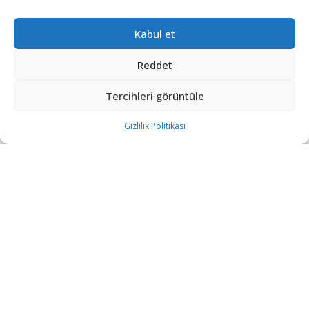
Kabul et
DEVAMI YÜKLE
Reddet
Tercihleri görüntüle
Gizlilik Politikası
“Etkin, Güvenilir, Haberdar”
+90 530 308 17 96
iletisim@savunmatr.com