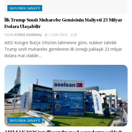
SAVUNMA SANAYII
İlk Trump Sınıfı Muharebe Gemisinin Maliyeti 23 Milyar
Dolara Ulaşabilir
YAZAN
KÜBRA DEMIRBAŞ
1 GÜN ÖNCE
0
ABD Kongre Bütçe Ofisi’nin tahminine göre, nükleer tahrikli
Trump sınıfı muharebe gemilerinin ilk örneği yaklaşık 23 milyar
dolara mal olabilir....
SAVUNMA SANAYII