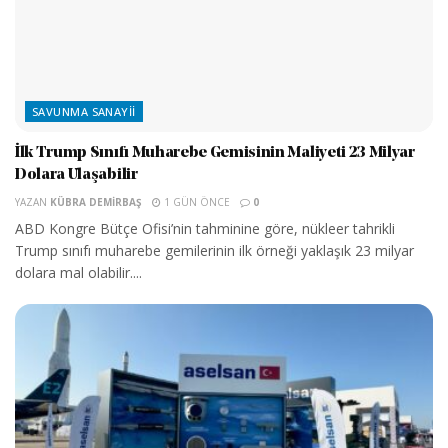
SAVUNMA SANAYII
İlk Trump Sınıfı Muharebe Gemisinin Maliyeti 23 Milyar
Dolara Ulaşabilir
YAZAN
KÜBRA DEMIRBAŞ
1 GÜN ÖNCE
0
ABD Kongre Bütçe Ofisi’nin tahminine göre, nükleer tahrikli
Trump sınıfı muharebe gemilerinin ilk örneği yaklaşık 23 milyar
dolara mal olabilir....