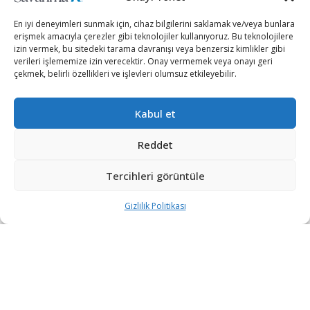
En iyi deneyimleri sunmak için, cihaz bilgilerini saklamak ve/veya bunlara
erişmek amacıyla çerezler gibi teknolojiler kullanıyoruz. Bu teknolojilere
izin vermek, bu sitedeki tarama davranışı veya benzersiz kimlikler gibi
verileri işlememize izin verecektir. Onay vermemek veya onayı geri
çekmek, belirli özellikleri ve işlevleri olumsuz etkileyebilir.
Kabul et
Rusya Dışişleri Bakanı Sergey Lavrov, resmi temaslarda
bulunmak üzere geldiği Birleşik Arap Emirlikleri’nin
Reddet
(BAE) Abu Dabi kentinde BAE Dışişleri ve Uluslararası
Tercihleri görüntüle
İşbirliğinden Sorumlu Bakanı Şeyh Abdullah bin Zayed
ile ortak basın toplantısı düzenledi.
Gizlilik Politikası
Basın toplantısında İran ve ABD arasındaki olası yeni
nükleer anlaşmanın imzalanmasına değinen Lavrov,
Rusya’nın, ABD Başkanı Joe Biden’ın, 2015’te imzalanan
ancak eski ABD Başkanı Donald Trump’ın 3 yıl sonra
çekildiği anlaşmaya dönmek istemesini “alkışladığını”