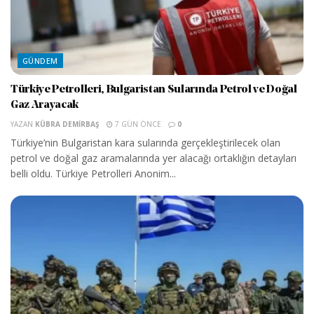
GÜNDEM
Türkiye Petrolleri, Bulgaristan Sularında Petrol ve Doğal
Gaz Arayacak
YAZAN
KÜBRA DEMIRBAŞ
7 GÜN ÖNCE
0
Türkiye’nin Bulgaristan kara sularında gerçekleştirilecek olan
petrol ve doğal gaz aramalarında yer alacağı ortaklığın detayları
belli oldu. Türkiye Petrolleri Anonim...