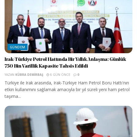
GÜNDEM
Irak-Türkiye Petrol Hattında Bir Yıllık Anlaşma: Günlük
750 Bin Varillik Kapasite Tahsis Edildi
YAZAN
KÜBRA DEMIRBAŞ
6 GÜN ÖNCE
0
Türkiye ile Irak arasında, Irak-Türkiye Ham Petrol Boru Hattı'nın
etkin kullanımını sağlamak amacıyla bir yıl süreli yeni ham petrol
taşıma...