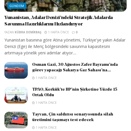
GÜNDEM
Yunanistan, Adalar Denizi’ndeki Stratejik Adalarda
Savunma Hazırlıklarını Hızlandırıyor
YAZAN
KÜBRA DEMIRBAŞ
1 HAFTA ÖNCE
0
Yunanistan basınına göre Atina yönetimi, Türkiye'ye yakın Adalar
Denizi (Ege) ile Meriç bölgesindeki savunma kapasitesini
artırmaya yönelik yeni adımlar atıyor....
Osman Gazi, 30 Ağustos Zafer Bayramı’nda
görev yapacağı Sakarya Gaz Sahası’na...
1 HAFTA ÖNCE
TPAO, Kerkük’te BP’nin Şirketine Yüzde 15
Ortak Oldu
1 HAFTA ÖNCE
Tayvan, Çin saldırısı senaryosunda silah
üretimini taşımayı test edecek
1 HAFTA ÖNCE