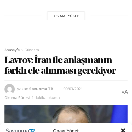
DEVAMI YÜKLE
Anasayfa
Gündem
Lavrov: İran ile anlaşmanın
farklı ele alınması gerekiyor
yazan
Savunma TR
09/03/2021
A
A
Okuma Süresi: 1 dakika okuma
Onayı Yönet