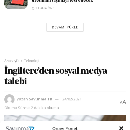
üretimini taşımayı test edecek
2 HAFTA ÖNCE
DEVAMI YÜKLE
Anasayfa
Teknoloji
İngiltere’den sosyal medya
talebi
yazan
Savunma TR
24/02/2021
A
A
Okuma Süresi: 2 dakika okuma
Onayı Yönet