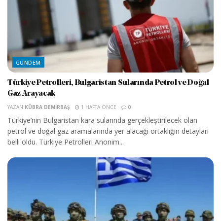
GÜNDEM
Türkiye Petrolleri, Bulgaristan Sularında Petrol ve Doğal
Gaz Arayacak
YAZAN
KÜBRA DEMIRBAŞ
1 HAFTA ÖNCE
0
Türkiye’nin Bulgaristan kara sularında gerçekleştirilecek olan
petrol ve doğal gaz aramalarında yer alacağı ortaklığın detayları
belli oldu. Türkiye Petrolleri Anonim...