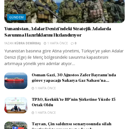
GÜNDEM
Yunanistan, Adalar Denizi’ndeki Stratejik Adalarda
Savunma Hazırlıklarını Hızlandırıyor
YAZAN
KÜBRA DEMIRBAŞ
1 HAFTA ÖNCE
0
Yunanistan basınına göre Atina yönetimi, Türkiye'ye yakın Adalar
Denizi (Ege) ile Meriç bölgesindeki savunma kapasitesini
artırmaya yönelik yeni adımlar atıyor....
Osman Gazi, 30 Ağustos Zafer Bayramı’nda
görev yapacağı Sakarya Gaz Sahası’na...
1 HAFTA ÖNCE
TPAO, Kerkük’te BP’nin Şirketine Yüzde 15
Ortak Oldu
1 HAFTA ÖNCE
Tayvan, Çin saldırısı senaryosunda silah