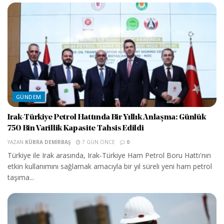
GÜNDEM
Irak-Türkiye Petrol Hattında Bir Yıllık Anlaşma: Günlük
750 Bin Varillik Kapasite Tahsis Edildi
YAZAN
KÜBRA DEMIRBAŞ
7 GÜN ÖNCE
0
Türkiye ile Irak arasında, Irak-Türkiye Ham Petrol Boru Hattı'nın
etkin kullanımını sağlamak amacıyla bir yıl süreli yeni ham petrol
taşıma...