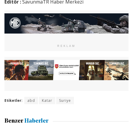
Editör :
SavunmaTR Haber Merkezi
REKLAM
Etiketler:
abd
Katar
Suriye
Benzer
Haberler