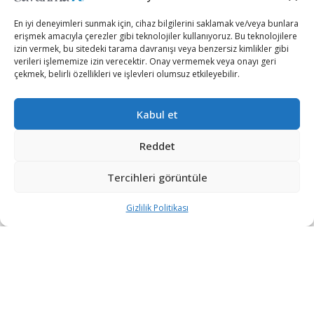
En iyi deneyimleri sunmak için, cihaz bilgilerini saklamak ve/veya bunlara
erişmek amacıyla çerezler gibi teknolojiler kullanıyoruz. Bu teknolojilere
izin vermek, bu sitedeki tarama davranışı veya benzersiz kimlikler gibi
verileri işlememize izin verecektir. Onay vermemek veya onayı geri
çekmek, belirli özellikleri ve işlevleri olumsuz etkileyebilir.
Kabul et
Reddet
İngiltere ve Galler Mağdurlar Komisyonu Başkanı Vera
Baird, yerel haber ajansı PA’ye yaptığı
Tercihleri görüntüle
açıklamada, Twitter ve Facebook gibi platformların,
Gizlilik Politikası
kullanıcıların kimliklerinin belirlemesini sağlayacak
bilgiler vermeden kaydolmalarına izin vermemesi
gerektiğini kaydetti.
Gerçek isimlerini gizleyen kullanıcıların, yasal yaptırım
korkusu olmadan başkalarını hedef alabildiğine işaret
eden Baird, “İnsanlar evde komik isimlerle oturuyorlar