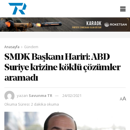
Anasayfa
Gündem
SMDK Başkanı Hariri: ABD
Suriye krizine köklü çözümler
aramadı
yazan
Savunma TR
24/02/2021
A
A
Okuma Süresi: 2 dakika okuma