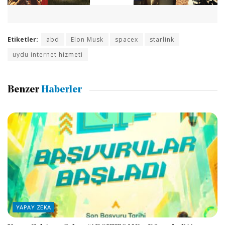
Etiketler:
abd
Elon Musk
spacex
starlink
uydu internet hizmeti
Benzer
Haberler
YAPAY ZEKA