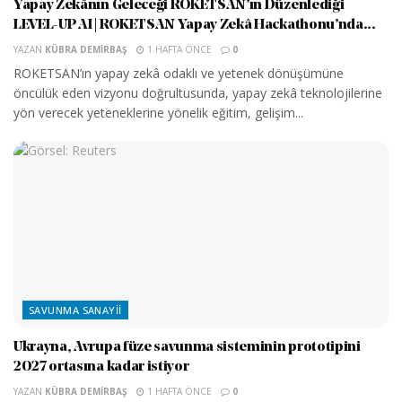
Yapay Zekânın Geleceği ROKETSAN’ın Düzenlediği
LEVEL-UP AI | ROKETSAN Yapay Zekâ Hackathonu’nda...
YAZAN
KÜBRA DEMIRBAŞ
1 HAFTA ÖNCE
0
ROKETSAN’ın yapay zekâ odaklı ve yetenek dönüşümüne
öncülük eden vizyonu doğrultusunda, yapay zekâ teknolojilerine
yön verecek yeteneklerine yönelik eğitim, gelişim...
SAVUNMA SANAYII
Ukrayna, Avrupa füze savunma sisteminin prototipini
2027 ortasına kadar istiyor
YAZAN
KÜBRA DEMIRBAŞ
1 HAFTA ÖNCE
0