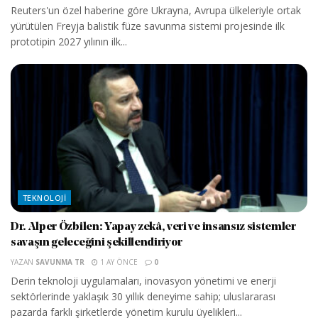
Reuters'un özel haberine göre Ukrayna, Avrupa ülkeleriyle ortak
yürütülen Freyja balistik füze savunma sistemi projesinde ilk
prototipin 2027 yılının ilk...
TEKNOLOJI
Dr. Alper Özbilen: Yapay zekâ, veri ve insansız sistemler
savaşın geleceğini şekillendiriyor
YAZAN
SAVUNMA TR
1 AY ÖNCE
0
Derin teknoloji uygulamaları, inovasyon yönetimi ve enerji
sektörlerinde yaklaşık 30 yıllık deneyime sahip; uluslararası
pazarda farklı şirketlerde yönetim kurulu üyelikleri...