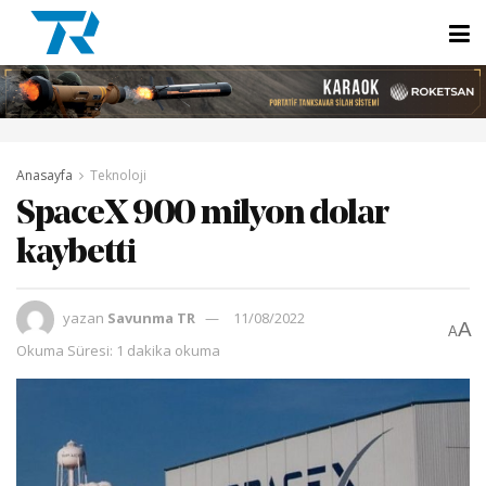
Anasayfa
Teknoloji
SpaceX 900 milyon dolar
kaybetti
yazan
Savunma TR
11/08/2022
A
A
Okuma Süresi: 1 dakika okuma