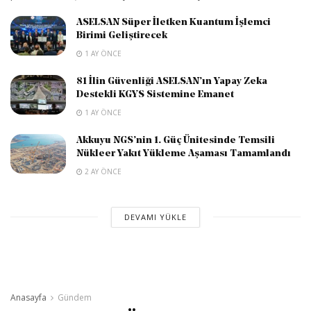
ASELSAN Süper İletken Kuantum İşlemci
Birimi Geliştirecek
1 AY ÖNCE
81 İlin Güvenliği ASELSAN’ın Yapay Zeka
Destekli KGYS Sistemine Emanet
1 AY ÖNCE
Akkuyu NGS’nin 1. Güç Ünitesinde Temsili
Nükleer Yakıt Yükleme Aşaması Tamamlandı
2 AY ÖNCE
DEVAMI YÜKLE
Anasayfa
Gündem