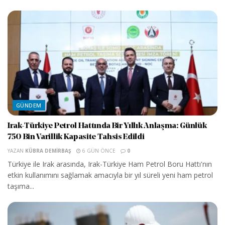
GÜNDEM
Irak-Türkiye Petrol Hattında Bir Yıllık Anlaşma: Günlük
750 Bin Varillik Kapasite Tahsis Edildi
YAZAN
KÜBRA DEMIRBAŞ
6 GÜN ÖNCE
0
Türkiye ile Irak arasında, Irak-Türkiye Ham Petrol Boru Hattı'nın
etkin kullanımını sağlamak amacıyla bir yıl süreli yeni ham petrol
taşıma...