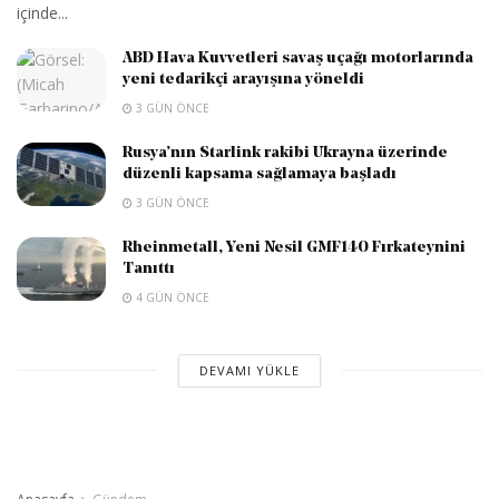
içinde...
ABD Hava Kuvvetleri savaş uçağı motorlarında
yeni tedarikçi arayışına yöneldi
3 GÜN ÖNCE
Rusya’nın Starlink rakibi Ukrayna üzerinde
düzenli kapsama sağlamaya başladı
3 GÜN ÖNCE
Rheinmetall, Yeni Nesil GMF140 Fırkateynini
Tanıttı
4 GÜN ÖNCE
DEVAMI YÜKLE