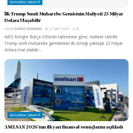
SAVUNMA SANAYII
İlk Trump Sınıfı Muharebe Gemisinin Maliyeti 23 Milyar
Dolara Ulaşabilir
YAZAN
KÜBRA DEMIRBAŞ
22 SAAT ÖNCE
0
ABD Kongre Bütçe Ofisi’nin tahminine göre, nükleer tahrikli
Trump sınıfı muharebe gemilerinin ilk örneği yaklaşık 23 milyar
dolara mal olabilir....
SAVUNMA SANAYII
ASELSAN 2026’nın ilk yarı finansal sonuçlarını açıkladı