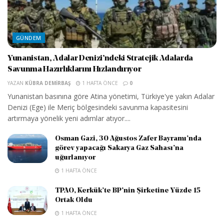
GÜNDEM
Yunanistan, Adalar Denizi’ndeki Stratejik Adalarda
Savunma Hazırlıklarını Hızlandırıyor
YAZAN
KÜBRA DEMIRBAŞ
1 HAFTA ÖNCE
0
Yunanistan basınına göre Atina yönetimi, Türkiye'ye yakın Adalar
Denizi (Ege) ile Meriç bölgesindeki savunma kapasitesini
artırmaya yönelik yeni adımlar atıyor....
Osman Gazi, 30 Ağustos Zafer Bayramı’nda
görev yapacağı Sakarya Gaz Sahası’na
uğurlanıyor
1 HAFTA ÖNCE
TPAO, Kerkük’te BP’nin Şirketine Yüzde 15
Ortak Oldu
1 HAFTA ÖNCE