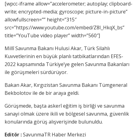
[wpcc-iframe allow=”accelerometer; autoplay; clipboard-
write; encrypted-media; gyroscope; picture-in-picture”
allowfullscreen=”” height=”315″
src=”https://www.youtube.com/embed/Z8I_HkqX_bs”
title=”YouTube video player” width=”560″]
Millî Savunma Bakanı Hulusi Akar, Türk Silahlı
Kuvvetlerinin en büyük planlı tatbikatlarından EFES-
2022 kapsamında Türkiye’ye gelen Savunma Bakanları
ile görüşmeleri sürdürüyor.
Bakan Akar, Kırgızistan Savunma Bakanı Tümgeneral
Bekbolotov ile de bir araya geldi.
Görüşmede, başta askerî eğitim iş birliği ve savunma
sanayi olmak üzere ikili ve bölgesel savunma, güvenlik
konularında görüş alışverişinde bulunuldu.
Editör :
SavunmaTR Haber Merkezi