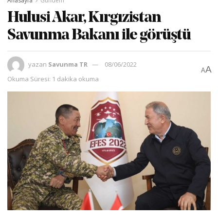
Anasayfa
Gündem
Hulusi Akar, Kırgızistan
Savunma Bakanı ile görüştü
yazan
Savunma TR
08/06/2022
A
A
Okuma Süresi: 1 dakika okuma