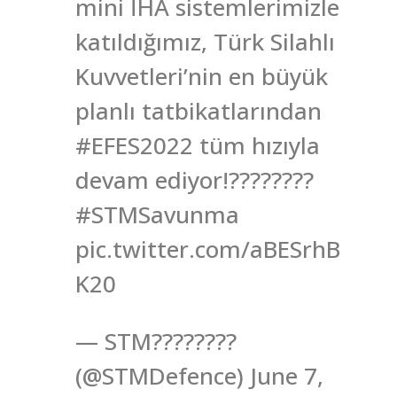
mini İHA sistemlerimizle
katıldığımız, Türk Silahlı
Kuvvetleri’nin en büyük
planlı tatbikatlarından
#EFES2022 tüm hızıyla
devam ediyor!????????
#STMSavunma
pic.twitter.com/aBESrhB
K20
— STM????????
(@STMDefence) June 7,