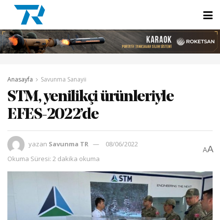
Anasayfa
Savunma Sanayii
STM, yenilikçi ürünleriyle
EFES-2022’de
yazan
Savunma TR
08/06/2022
A
A
Okuma Süresi: 2 dakika okuma