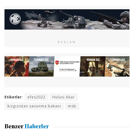
REKLAM
Etiketler:
efes2022
Hulusi Akar
kızgızistan savunma bakanı
msb
Benzer
Haberler