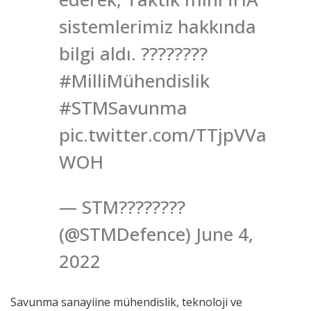
sistemlerimiz hakkında
bilgi aldı. ????????
#MilliMühendislik
#STMSavunma
pic.twitter.com/TTjpVVa
WOH
— STM????????
(@STMDefence) June 4,
2022
Savunma sanayiine mühendislik, teknoloji ve