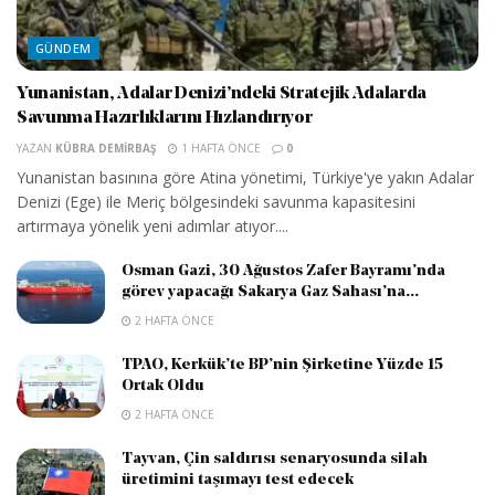
GÜNDEM
Yunanistan, Adalar Denizi’ndeki Stratejik Adalarda
Savunma Hazırlıklarını Hızlandırıyor
YAZAN
KÜBRA DEMIRBAŞ
1 HAFTA ÖNCE
0
Yunanistan basınına göre Atina yönetimi, Türkiye'ye yakın Adalar
Denizi (Ege) ile Meriç bölgesindeki savunma kapasitesini
artırmaya yönelik yeni adımlar atıyor....
Osman Gazi, 30 Ağustos Zafer Bayramı’nda
görev yapacağı Sakarya Gaz Sahası’na...
2 HAFTA ÖNCE
TPAO, Kerkük’te BP’nin Şirketine Yüzde 15
Ortak Oldu
2 HAFTA ÖNCE
Tayvan, Çin saldırısı senaryosunda silah
üretimini taşımayı test edecek