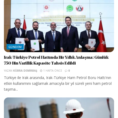
GÜNDEM
Irak-Türkiye Petrol Hattında Bir Yıllık Anlaşma: Günlük
750 Bin Varillik Kapasite Tahsis Edildi
YAZAN
KÜBRA DEMIRBAŞ
1 HAFTA ÖNCE
0
Türkiye ile Irak arasında, Irak-Türkiye Ham Petrol Boru Hattı'nın
etkin kullanımını sağlamak amacıyla bir yıl süreli yeni ham petrol
taşıma...