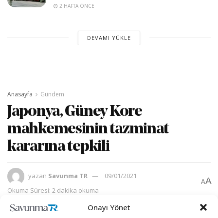
2 HAFTA ÖNCE
DEVAMI YÜKLE
Anasayfa
Gündem
Japonya, Güney Kore
mahkemesinin tazminat
kararına tepkili
yazan
Savunma TR
09/01/2021
A
A
Okuma Süresi: 2 dakika okuma
Onayı Yönet