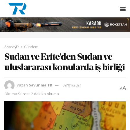
Anasayfa
Gündem
Sudan ve Erite’den Sudan ve
uluslararası konularda iş birliği
yazan
Savunma TR
09/01/2021
A
A
Okuma Süresi: 2 dakika okuma