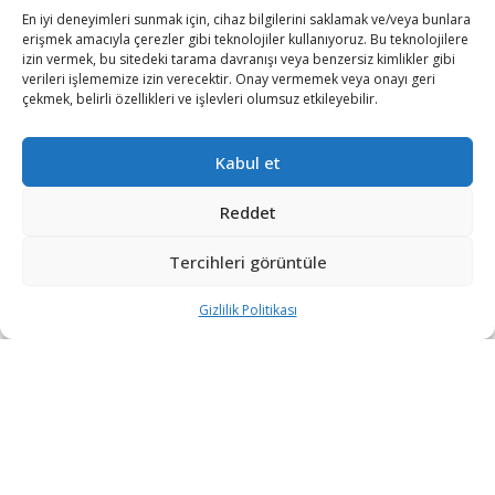
En iyi deneyimleri sunmak için, cihaz bilgilerini saklamak ve/veya bunlara
erişmek amacıyla çerezler gibi teknolojiler kullanıyoruz. Bu teknolojilere
izin vermek, bu sitedeki tarama davranışı veya benzersiz kimlikler gibi
verileri işlememize izin verecektir. Onay vermemek veya onayı geri
çekmek, belirli özellikleri ve işlevleri olumsuz etkileyebilir.
Kabul et
Reddet
Tercihleri görüntüle
Başbakan Suga, konuya ilişkin basına yaptığı açıklamada,
mahkemenin dün açıkladığı ve “uluslararası hukuku ihlal eden”
Gizlilik Politikası
kararın “tamamıyla kabul edilemez” olduğunu söyledi.
Uluslararası hukukta egemen bir devletin yabancı mahkemelerin
hükümlerine tabi tutulamayacağını ifade eden Suga, davanın
düşürülmesi gerektiğini belirterek, “Güney Kore hükümetini
uluslararası hukuk ihlalini tashih etmeye sevk ediyorum.” dedi.