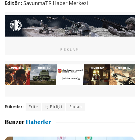
Editör :
SavunmaTR Haber Merkezi
REKLAM
Etiketler:
Erite
İş Birliği
Sudan
Benzer
Haberler