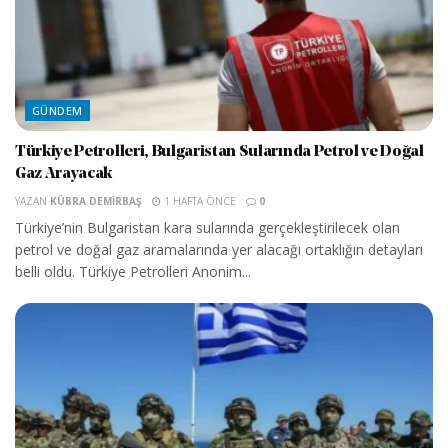
GÜNDEM
Türkiye Petrolleri, Bulgaristan Sularında Petrol ve Doğal
Gaz Arayacak
YAZAN
KÜBRA DEMIRBAŞ
1 HAFTA ÖNCE
0
Türkiye’nin Bulgaristan kara sularında gerçekleştirilecek olan
petrol ve doğal gaz aramalarında yer alacağı ortaklığın detayları
belli oldu. Türkiye Petrolleri Anonim...