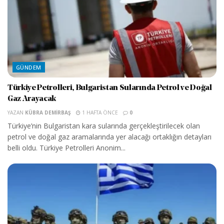
GÜNDEM
Türkiye Petrolleri, Bulgaristan Sularında Petrol ve Doğal
Gaz Arayacak
YAZAN
KÜBRA DEMIRBAŞ
1 HAFTA ÖNCE
0
Türkiye’nin Bulgaristan kara sularında gerçekleştirilecek olan
petrol ve doğal gaz aramalarında yer alacağı ortaklığın detayları
belli oldu. Türkiye Petrolleri Anonim...