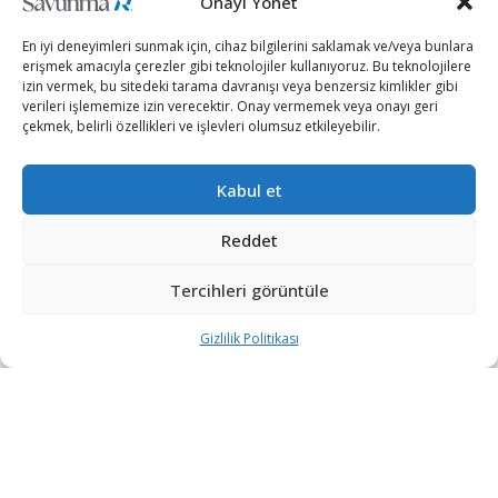
Onayı Yönet
En iyi deneyimleri sunmak için, cihaz bilgilerini saklamak ve/veya bunlara
erişmek amacıyla çerezler gibi teknolojiler kullanıyoruz. Bu teknolojilere
izin vermek, bu sitedeki tarama davranışı veya benzersiz kimlikler gibi
verileri işlememize izin verecektir. Onay vermemek veya onayı geri
çekmek, belirli özellikleri ve işlevleri olumsuz etkileyebilir.
Kabul et
Reddet
Tercihleri görüntüle
İran Dışişleri Bakanı Muhammed Cevad Zarif, ABD
Başkanı Donald Trump’ı İran’a karşı savaşa sokmak için
Gizlilik Politikası
İsrail ajanlarının Irak’taki ABD güçlerine saldırılar
planladığına dair istihbarat elde ettiklerini bildirdi.
İran Dışişleri Bakanı Zarif, Twitter hesabından yaptığı
açıklamada, “Irak’tan gelen yeni istihbarat, İsrailli ajan-
provokatörlerin, Trump’ı sahte bir savaş nedeni ile