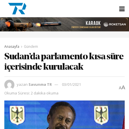
Anasayfa
Gündem
Sudan’da parlamento kısa süre
içerisinde kurulacak
yazan
Savunma TR
03/01/2021
A
A
Okuma Süresi: 2 dakika okuma