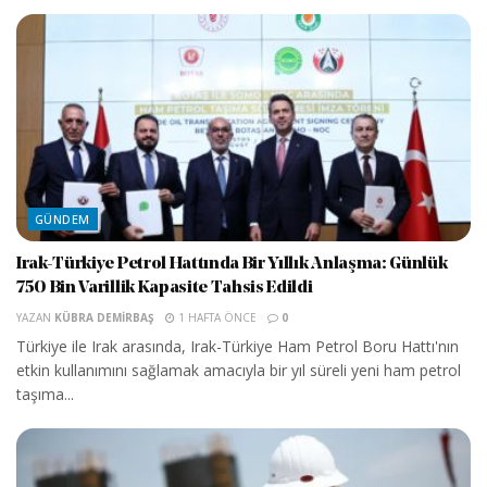
GÜNDEM
Irak-Türkiye Petrol Hattında Bir Yıllık Anlaşma: Günlük
750 Bin Varillik Kapasite Tahsis Edildi
YAZAN
KÜBRA DEMIRBAŞ
1 HAFTA ÖNCE
0
Türkiye ile Irak arasında, Irak-Türkiye Ham Petrol Boru Hattı'nın
etkin kullanımını sağlamak amacıyla bir yıl süreli yeni ham petrol
taşıma...