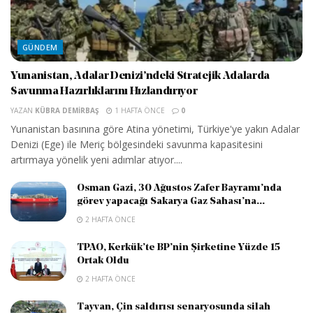
GÜNDEM
Yunanistan, Adalar Denizi’ndeki Stratejik Adalarda
Savunma Hazırlıklarını Hızlandırıyor
YAZAN
KÜBRA DEMIRBAŞ
1 HAFTA ÖNCE
0
Yunanistan basınına göre Atina yönetimi, Türkiye'ye yakın Adalar
Denizi (Ege) ile Meriç bölgesindeki savunma kapasitesini
artırmaya yönelik yeni adımlar atıyor....
Osman Gazi, 30 Ağustos Zafer Bayramı’nda
görev yapacağı Sakarya Gaz Sahası’na...
2 HAFTA ÖNCE
TPAO, Kerkük’te BP’nin Şirketine Yüzde 15
Ortak Oldu
2 HAFTA ÖNCE
Tayvan, Çin saldırısı senaryosunda silah