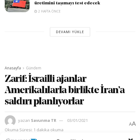
üretimini taşımayı test edecek
2 HAFTA ÖNCE
DEVAMI YÜKLE
Anasayfa
Gündem
Zarif: İsrailli ajanlar
Amerikalılarla birlikte İran’a
saldırı planlıyorlar
yazan
Savunma TR
03/01/2021
A
A
Okuma Süresi: 1 dakika okuma