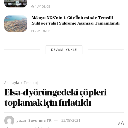
1 AY ÖNCE
Akkuyu NGS’nin 1. Güç Ünitesinde Temsili
Nükleer Yakıt Yükleme Aşaması Tamamlandı
2 AY ÖNCE
DEVAMI YÜKLE
Anasayfa
Teknoloji
Elsa-d yörüngedeki çöpleri
toplamak için fırlatıldı
yazan
Savunma TR
22/03/2021
A
A