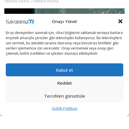
Okuma Süresi: 2 dakika okuma
Onayı Yönet
En iyi deneyimleri sunmak için, cihaz bilgilerini saklamak ve/veya bunlara
erişmek amacıyla çerezler gibi teknolojiler kullanıyoruz. Bu teknolojilere
izin vermek, bu sitedeki tarama davranışı veya benzersiz kimlikler gibi
verileri işlememize izin verecektir. Onay vermemek veya onayı geri
çekmek, belirli özellikleri ve işlevleri olumsuz etkileyebilir.
Kabul et
Reddet
Ülkeler uzaydaki faaliyetlerini artırırken çevresel bir yıkım
Tercihleri görüntüle
da beraberinde geliyor. Dünya’nın yörüngesinin uzay
çöpleriyle dolu oluşuna bir çözüm olması için geliştirilen ve
Gizlilik Politikası
fırlatılan Elsa-d uzay aracının, söz konusu yıkıma engel
olabilmesi ümit ediliyor.