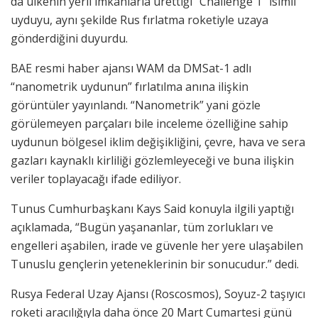
da ülkenin yerli imkanlarla ürettiği “Challenge 1” isimli
uyduyu, aynı şekilde Rus fırlatma roketiyle uzaya
gönderdiğini duyurdu.
BAE resmi haber ajansı WAM da DMSat-1 adlı
“nanometrik uydunun” fırlatılma anına ilişkin
görüntüler yayınlandı. “Nanometrik” yani gözle
görülemeyen parçaları bile inceleme özelliğine sahip
uydunun bölgesel iklim değişikliğini, çevre, hava ve sera
gazları kaynaklı kirliliği gözlemleyeceği ve buna ilişkin
veriler toplayacağı ifade ediliyor.
Tunus Cumhurbaşkanı Kays Said konuyla ilgili yaptığı
açıklamada, “Bugün yaşananlar, tüm zorlukları ve
engelleri aşabilen, irade ve güvenle her yere ulaşabilen
Tunuslu gençlerin yeteneklerinin bir sonucudur.” dedi.
Rusya Federal Uzay Ajansı (Roscosmos), Soyuz-2 taşıyıcı
roketi aracılığıyla daha önce 20 Mart Cumartesi günü