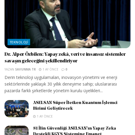
TEKNOLOJI
Dr. Alper Özbilen: Yapay zekâ, veri ve insansız sistemler
savaşın geleceğini şekillendiriyor
YAZAN
SAVUNMA TR
1 AY ÖNCE
0
Derin teknoloji uygulamaları, inovasyon yönetimi ve enerji
sektörlerinde yaklaşık 30 yıllık deneyime sahip; uluslararası
pazarda farklı şirketlerde yönetim kurulu üyelikleri...
ASELSAN Süper İletken Kuantum İşlemci
Birimi Geliştirecek
1 AY ÖNCE
81 İlin Güvenliği ASELSAN’ın Yapay Zeka
Destekli KGYS Sistemine Emanet