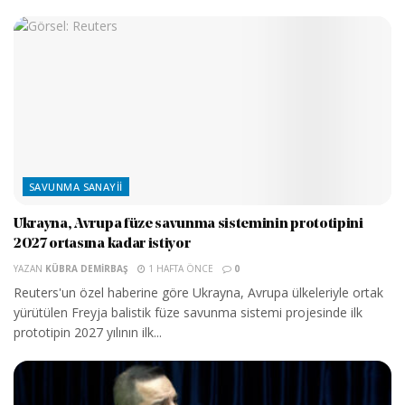
SAVUNMA SANAYII
Ukrayna, Avrupa füze savunma sisteminin prototipini
2027 ortasına kadar istiyor
YAZAN
KÜBRA DEMIRBAŞ
1 HAFTA ÖNCE
0
Reuters'un özel haberine göre Ukrayna, Avrupa ülkeleriyle ortak
yürütülen Freyja balistik füze savunma sistemi projesinde ilk
prototipin 2027 yılının ilk...