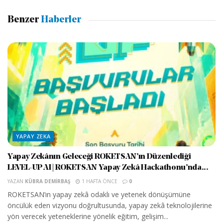
Benzer
Haberler
YAPAY ZEKA
Yapay Zekânın Geleceği ROKETSAN’ın Düzenlediği
LEVEL-UP AI | ROKETSAN Yapay Zekâ Hackathonu’nda...
YAZAN
KÜBRA DEMIRBAŞ
1 HAFTA ÖNCE
0
ROKETSAN’ın yapay zekâ odaklı ve yetenek dönüşümüne
öncülük eden vizyonu doğrultusunda, yapay zekâ teknolojilerine
yön verecek yeteneklerine yönelik eğitim, gelişim...