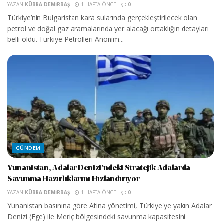
YAZAN
KÜBRA DEMIRBAŞ
1 HAFTA ÖNCE
0
Türkiye’nin Bulgaristan kara sularında gerçekleştirilecek olan
petrol ve doğal gaz aramalarında yer alacağı ortaklığın detayları
belli oldu. Türkiye Petrolleri Anonim...
GÜNDEM
Yunanistan, Adalar Denizi’ndeki Stratejik Adalarda
Savunma Hazırlıklarını Hızlandırıyor
YAZAN
KÜBRA DEMIRBAŞ
1 HAFTA ÖNCE
0
Yunanistan basınına göre Atina yönetimi, Türkiye'ye yakın Adalar
Denizi (Ege) ile Meriç bölgesindeki savunma kapasitesini