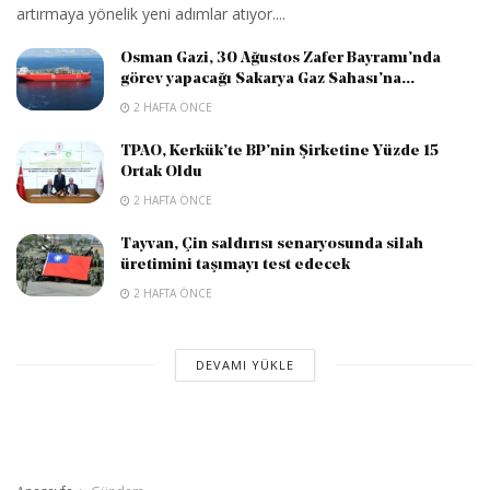
artırmaya yönelik yeni adımlar atıyor....
Osman Gazi, 30 Ağustos Zafer Bayramı’nda
görev yapacağı Sakarya Gaz Sahası’na...
2 HAFTA ÖNCE
TPAO, Kerkük’te BP’nin Şirketine Yüzde 15
Ortak Oldu
2 HAFTA ÖNCE
Tayvan, Çin saldırısı senaryosunda silah
üretimini taşımayı test edecek
2 HAFTA ÖNCE
DEVAMI YÜKLE