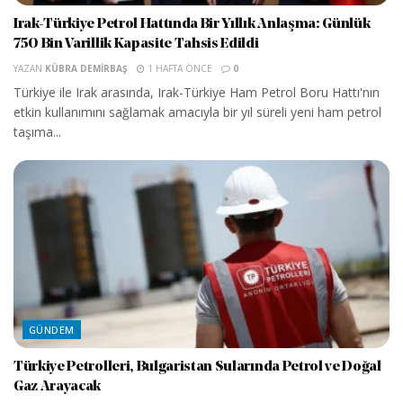
Irak-Türkiye Petrol Hattında Bir Yıllık Anlaşma: Günlük
750 Bin Varillik Kapasite Tahsis Edildi
YAZAN
KÜBRA DEMIRBAŞ
1 HAFTA ÖNCE
0
Türkiye ile Irak arasında, Irak-Türkiye Ham Petrol Boru Hattı'nın
etkin kullanımını sağlamak amacıyla bir yıl süreli yeni ham petrol
taşıma...
GÜNDEM
Türkiye Petrolleri, Bulgaristan Sularında Petrol ve Doğal
Gaz Arayacak