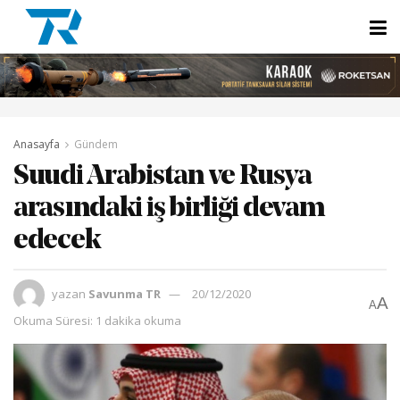
Anasayfa
Gündem
Suudi Arabistan ve Rusya
arasındaki iş birliği devam
edecek
yazan
Savunma TR
20/12/2020
A
A
Okuma Süresi: 1 dakika okuma