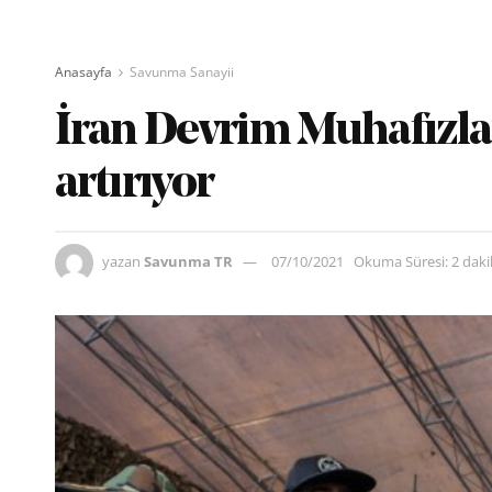
Anasayfa
Savunma Sanayii
İran Devrim Muhafızla
artırıyor
yazan
Savunma TR
07/10/2021
Okuma Süresi: 2 dak