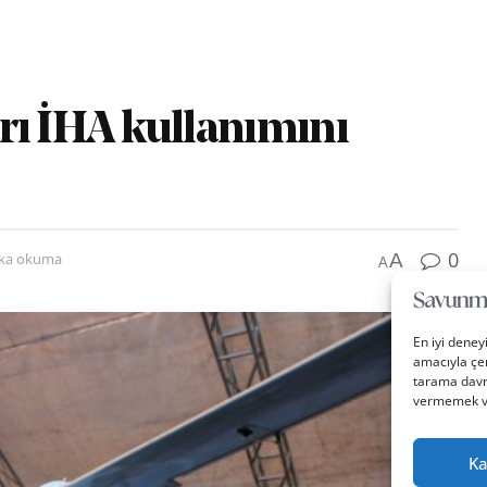
rı İHA kullanımını
0
A
ika okuma
A
En iyi deney
amacıyla çer
tarama davra
vermemek vey
Ka