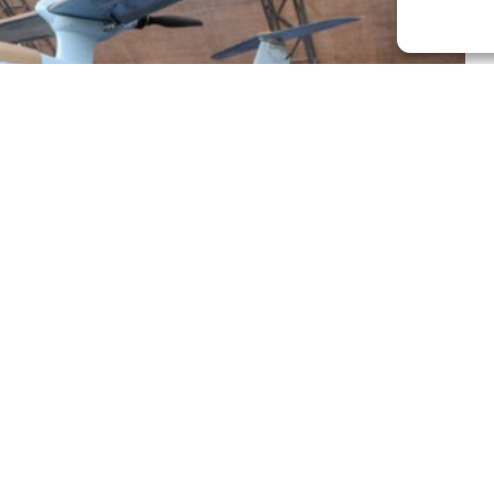
ran İran Ulusal Direniş Konseyi (İUDK) dün yaptığı
ürüten Devrim Muhafızları Kudüs Gücü’nün, giderek artan
adığını bildirdi.