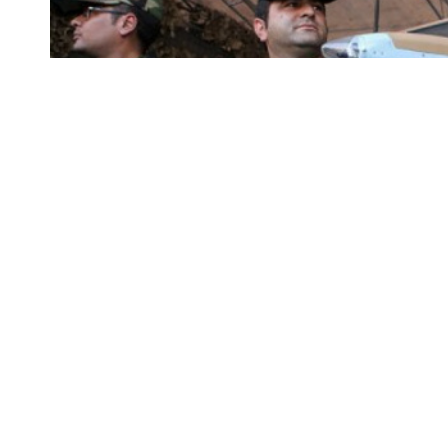
İçinde Halkın Mücahitleri Örgütü’nü (HMÖ) de barındı
açıklamada; İran’ın yurtdışındaki operasyonlarını y
bir şekilde insansız hava araçları (İHA) kullanmaya başl