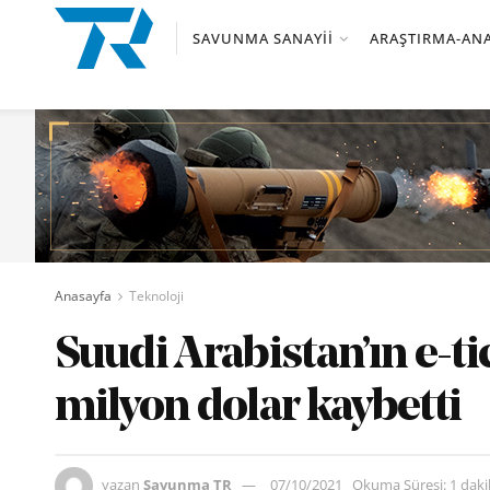
SAVUNMA SANAYII
ARAŞTIRMA-ANA
Anasayfa
Teknoloji
Suudi Arabistan’ın e-ti
milyon dolar kaybetti
yazan
Savunma TR
07/10/2021
Okuma Süresi: 1 dak