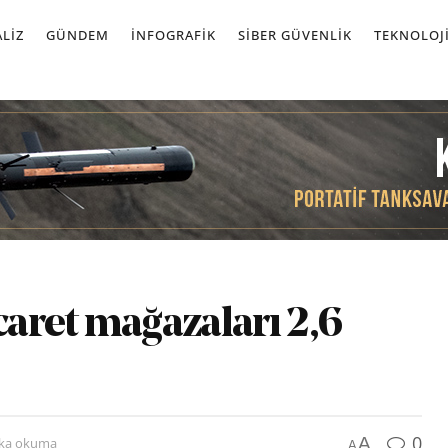
LIZ
GÜNDEM
İNFOGRAFIK
SIBER GÜVENLIK
TEKNOLOJ
caret mağazaları 2,6
0
A
ika okuma
A