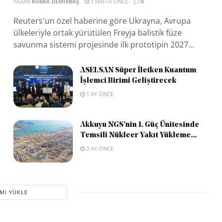
YAZAN
KÜBRA DEMIRBAŞ
1 HAFTA ÖNCE
0
Reuters'un özel haberine göre Ukrayna, Avrupa
ülkeleriyle ortak yürütülen Freyja balistik füze
savunma sistemi projesinde ilk prototipin 2027...
ASELSAN Süper İletken Kuantum
İşlemci Birimi Geliştirecek
1 AY ÖNCE
Akkuyu NGS’nin 1. Güç Ünitesinde
Temsili Nükleer Yakıt Yükleme...
2 AY ÖNCE
MI YÜKLE