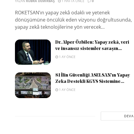
YAZAN
KÜBRA DEMIRBAŞ
1 HAFTA ÖNCE
0
ROKETSAN’ın yapay zekâ odaklı ve yetenek
dönüşümüne öncülük eden vizyonu doğrultusunda,
yapay zekâ teknolojilerine yön verecek...
Dr. Alper Özbilen: Yapay zekâ, veri
ve insansız sistemler savaşın...
1 AY ÖNCE
81 İlin Güvenliği ASELSAN’ın Yapay
Zeka Destekli KGYS Sistemine...
1 AY ÖNCE
DEVA