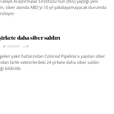
ratejik Araştırmalar Enstitüsü'nün (IISS) yaptığı yeni
in, siber alanda ABD'yi 10 yıl yakalayamayacak durumda
rülüyor.
irkete daha siber saldırı
R
13/05/2021
0
elen yakıt hatlarından Colonial Pipeline'a yapılan siber
ndan farklı sektörlerdeki 24 şirkete daha siber saldırı
ği bildirildi.