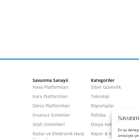
Savunma Sanayii
Kategoriler
Hava Platformları
Siber Güvenlik
Kara Platformları
Teknoloji
Deniz Platformları
Röportajlar
İnsansız Sistemler
Politika
Silah Sistemleri
Dosya Haber
En iyi deney
Radar ve Elektronik Harp
Rapor & İnfografik
amacıyla çer