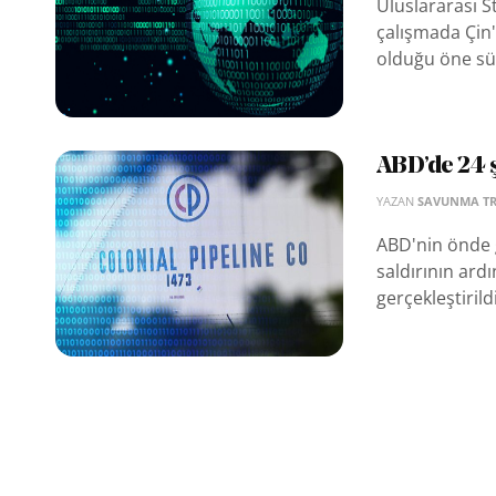
Uluslararası St
çalışmada Çin'
olduğu öne sü
ABD’de 24 ş
YAZAN
SAVUNMA T
ABD'nin önde g
saldırının ardı
gerçekleştirildi