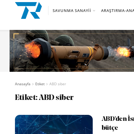
SAVUNMA SANAYII
ARAŞTIRMA-ANA
Anasayfa
Etiket
ABD siber
Etiket:
ABD siber
ABD’den İsr
bütçe