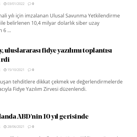
R
03/01/2022
0
li yılı için imzalanan Ulusal Savunma Yetkilendirme
le belirlenen 10,4 milyar dolarlık siber uzay
6 ...
, uluslararası fidye yazılımı toplantısı
irdi
R
15/10/2021
0
luşan tehditlere dikkat çekmek ve değerlendirmelerde
yla Fidye Yazılım Zirvesi düzenlendi.
landa ABD’nin 10 yıl gerisinde
R
28/06/2021
0