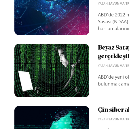
YAZAN
SAVUNMA T
ABD'de 2022 ma
Yasası (NDAA) i
harcamalarının 
Beyaz Saray
gerçekleşt
YAZAN
SAVUNMA T
ABD'de yeni o
bulunmak amacı
Çin siber a
YAZAN
SAVUNMA T