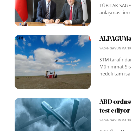
TÜBİTAK SAGE v
anlaşması imz
ALPAGU’da
YAZAN
SAVUNMA T
STM tarafından 
Mühimmat Siste
hedefi tam isa
ABD ordusu
test ediyor
YAZAN
SAVUNMA T