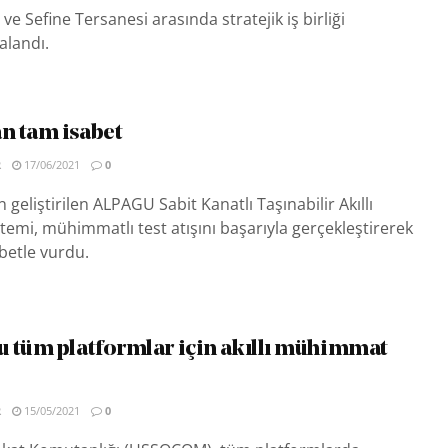
e Sefine Tersanesi arasında stratejik iş birliği
alandı.
n tam isabet
R
17/06/2021
0
geliştirilen ALPAGU Sabit Kanatlı Taşınabilir Akıllı
mi, mühimmatlı test atışını başarıyla gerçekleştirerek
betle vurdu.
 tüm platformlar için akıllı mühimmat
R
15/05/2021
0