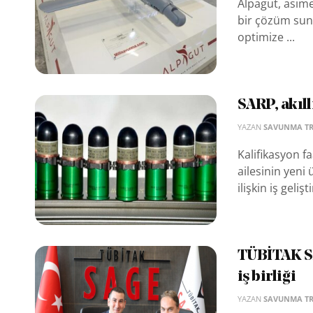
Alpagut, asimet
bir çözüm sunm
optimize ...
SARP, akıl
YAZAN
SAVUNMA T
Kalifikasyon 
ailesinin yeni
ilişkin iş gelişt
TÜBİTAK SA
iş birliği
YAZAN
SAVUNMA T