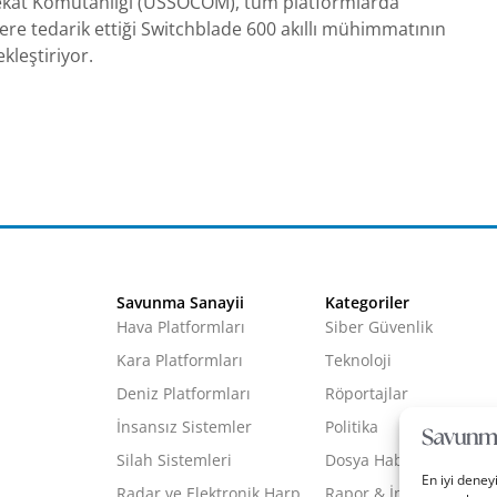
kat Komutanlığı (USSOCOM), tüm platformlarda
ere tedarik ettiği Switchblade 600 akıllı mühimmatının
ekleştiriyor.
Savunma Sanayii
Kategoriler
Hava Platformları
Siber Güvenlik
Kara Platformları
Teknoloji
Deniz Platformları
Röportajlar
İnsansız Sistemler
Politika
Silah Sistemleri
Dosya Haber
En iyi deney
Radar ve Elektronik Harp
Rapor & İnfografik