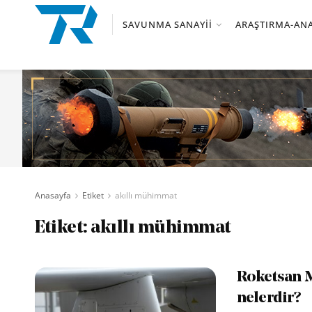
SAVUNMA SANAYII
ARAŞTIRMA-ANA
Anasayfa
Etiket
akıllı mühimmat
Etiket:
akıllı mühimmat
Roketsan M
nelerdir?