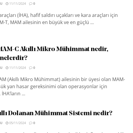
SU
11/11/2024
0
raçları (İHA), hafif saldırı uçakları ve kara araçları için
AM-T, MAM ailesinin en büyük ve en güçlü ...
MAM-C Akıllı Mikro Mühimmat nedir,
 nelerdir?
SU
11/11/2024
0
M (Akıllı Mikro Mühimmat) ailesinin bir üyesi olan MAM-
üşük yan hasar gereksinimi olan operasyonlar için
İHA’ların ...
ıllı Dolanan Mühimmat Sistemi nedir?
SU
05/11/2024
0