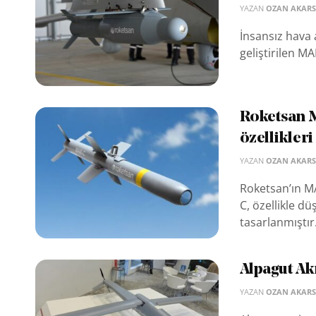
YAZAN
OZAN AKAR
İnsansız hava a
geliştirilen M
Roketsan 
özellikleri
YAZAN
OZAN AKAR
Roketsan’ın MA
C, özellikle d
tasarlanmıştır. 
Alpagut Ak
YAZAN
OZAN AKAR