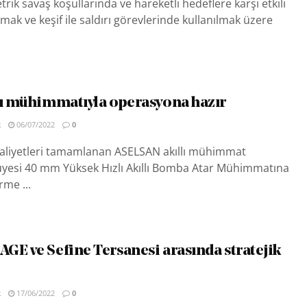
rik savaş koşullarında ve hareketli hedeflere karşı etkili
ak ve keşif ile saldırı görevlerinde kullanılmak üzere
lı mühimmatıyla operasyona hazır
R
06/07/2022
0
faaliyetleri tamamlanan ASELSAN akıllı mühimmat
 üyesi 40 mm Yüksek Hızlı Akıllı Bomba Atar Mühimmatına
irme ...
GE ve Sefine Tersanesi arasında stratejik
R
17/06/2022
0