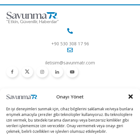
“Etkin, Güvenilir, Haberdar”
+90 530 308 17 96
iletisim@savunmatr.com
2026 © Savunma TR. Tüm Hakları Saklıdır.
Onayı Yönet
Savunma Sanayii
Kategoriler
SavunmaTR
En iyi deneyimleri sunmak için, cihaz bilgilerini saklamak ve/veya bunlara
Hava Platformları
Siber Güvenlik
Hakkımızda
erişmek amacıyla çerezler gibi teknolojiler kullanıyoruz. Bu teknolojilere
izin vermek, bu sitedeki tarama davranışı veya benzersiz kimlikler gibi
Kara Platformları
Teknoloji
Kariyer
verileri işlememize izin verecektir. Onay vermemek veya onayı geri
çekmek, belirli özellikleri ve işlevleri olumsuz etkileyebilir.
Deniz Platformları
Röportajlar
Gizlilik Politikası