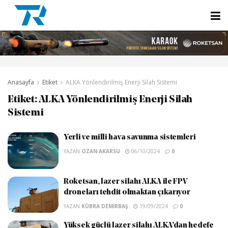
Anasayfa
Etiket
ALKA Yönlendirilmiş Enerji Silah Sistemi
Etiket:
ALKA Yönlendirilmiş Enerji Silah
Sistemi
Yerli ve milli hava savunma sistemleri
YAZAN
OZAN AKARSU
06/10/2024
0
Roketsan, lazer silahı ALKA ile FPV
droneları tehdit olmaktan çıkarıyor
YAZAN
KÜBRA DEMIRBAŞ
19/09/2024
0
Yüksek güçlü lazer silahı ALKA’dan hedefe