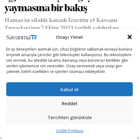
yaymasına bir bakış
Hamas’ın silahlı kanadı İzzettin el Kassam
Tugayları’nın 7 Ekim 2023 tarihli saldırıları,
İsrail-Filistin çatışmasını yeni bir döneme
Onayı Yönet
taşıdı. Sadece Filistin ve İsrail sınırlarında
En iyi deneyimleri sunmak için, cihaz bilgilerini saklamak ve/veya bunlara
kalmayan bu olaylar, Orta Doğu bölgesindeki
erişmek amacıyla çerezler gibi teknolojiler kullanıyoruz. Bu teknolojilere
dengeleri de sarstı.
izin vermek, bu sitedeki tarama davranışı veya benzersiz kimlikler gibi
verileri işlememize izin verecektir. Onay vermemek veya onayı geri
çekmek, belirli özellikleri ve işlevleri olumsuz etkileyebilir.
yazan
Murat Emre Eygün
07/10/2024
A
A
Okuma Süresi: 17 dakika okuma
Kabul et
Reddet
Tercihleri görüntüle
Gizlilik Politikası