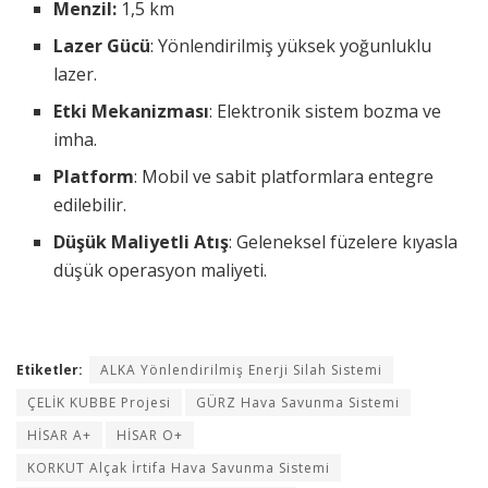
Menzil:
1,5 km
Lazer Gücü
: Yönlendirilmiş yüksek yoğunluklu
lazer.
Etki Mekanizması
: Elektronik sistem bozma ve
imha.
Platform
: Mobil ve sabit platformlara entegre
edilebilir.
Düşük Maliyetli Atış
: Geleneksel füzelere kıyasla
düşük operasyon maliyeti.
Etiketler:
ALKA Yönlendirilmiş Enerji Silah Sistemi
ÇELİK KUBBE Projesi
GÜRZ Hava Savunma Sistemi
HİSAR A+
HİSAR O+
KORKUT Alçak İrtifa Hava Savunma Sistemi