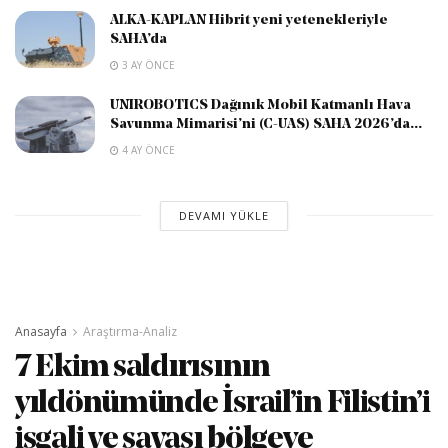
ALKA-KAPLAN Hibrit yeni yetenekleriyle
SAHA’da
3 AY ÖNCE
UNIROBOTICS Dağınık Mobil Katmanlı Hava
Savunma Mimarisi’ni (C-UAS) SAHA 2026’da...
4 AY ÖNCE
DEVAMI YÜKLE
Anasayfa
Araştırma-Analiz
7 Ekim saldırısının
yıldönümünde İsrail’in Filistin’i
işgali ve savaşı bölgeye