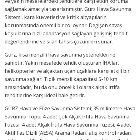
ve yakın mesafelerdeki tehditlere karşı etkin koruma
sağlamak amacıyla tasarlanmıştır. Gürz Hava Savunma
Sistemi, kara kuvvetleri ve kritik altyapıların
korunmasında önemli bir rol oynar. Değişen savaş
koşullarına hızlı adaptasyon sağlayan gelişmiş tehdit
değerlendirme ve silah tahsis çözümleri sunar.
Gürz, kısa menzilli hava savunma yeteneklerine
sahiptir. Yakın mesafede tehdit oluşturan İHA’lar,
helikopterler ve alçaktan uçan uçaklara karşı etkili bir
savunma sağlar. Tipik menzil kapasitesi 5-10 km
arasındadır, bu da onu öncelikli olarak alçak irtifa
tehditlerine karşı ideal hale getirir.
GÜRZ Hava ve Füze Savunma Sistemi; 35 milimetre Hava
Savunma Topu, 4 adet Çok Alçak İrtifa Hava Savunma
Füzesi, 4 adet Alçak İrtifa Hava Savunma Füzesi, 4 adet
Aktif Faz Dizili (AESA) Arama Radarı, atış kontrol radarı,