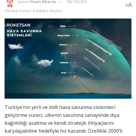
yazan
Ozan Akarsu
06/10/2024
A
A
Okuma Süresi: 9 dakika okuma
Türkiye’nin yerli ve milli hava savunma sistemleri
geliştirme süreci, ülkenin savunma sanayiinde dışa
bağımlılığı azaltma ve kendi stratejik ihtiyaçlarını
karşılayabilme hedefiyle hız kazandı. Özellikle 2000’li