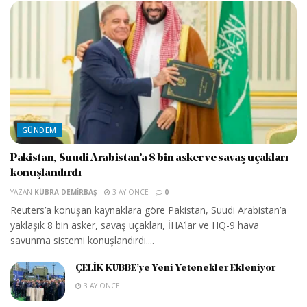
GÜNDEM
Pakistan, Suudi Arabistan’a 8 bin asker ve savaş uçakları
konuşlandırdı
YAZAN
KÜBRA DEMIRBAŞ
3 AY ÖNCE
0
Reuters’a konuşan kaynaklara göre Pakistan, Suudi Arabistan’a
yaklaşık 8 bin asker, savaş uçakları, İHA’lar ve HQ-9 hava
savunma sistemi konuşlandırdı....
ÇELİK KUBBE’ye Yeni Yetenekler Ekleniyor
3 AY ÖNCE