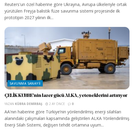
Reuters'un özel haberine göre Ukrayna, Avrupa ülkeleriyle ortak
yürütülen Freyja balistik füze savunma sistemi projesinde ilk
prototipin 2027 yılının ilk...
SAVUNMA SANAYII
ÇELİK KUBBE’nin lazer gücü ALKA, yeteneklerini artırıyor
YAZAN
KÜBRA DEMIRBAŞ
2 AY ÖNCE
0
AA'nın haberine göre Türkiye’nin yönlendirilmiş enerji silahları
alanındaki çalışmaları kapsamında geliştirilen ALKA Yönlendirilmiş
Enerji Silah Sistemi, değişen tehdit ortamına uyum...