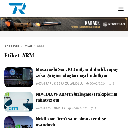
Anasayfa
Etiket
ARM
Etiket:
ARM
Masayoshi Son, 100 milyar dolarlık yapay
zeka girişimi oluşturmayı hedefliyor
YAZAN
FARUK BERA ZÜLALOĞLU
20/02/2024
0
NDVIDIA ve ARM’ın birleşmesi rakiplerini
rahatsız etti
YAZAN
SAVUNMA TR
24/08/2021
0
Nvidia’nın Arm’ı satın alması endişe
uyandırdı