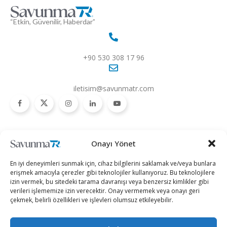
“Etkin, Güvenilir, Haberdar”
+90 530 308 17 96
iletisim@savunmatr.com
2026 © Savunma TR. Tüm Hakları Saklıdır.
Onayı Yönet
Savunma Sanayii
Kategoriler
SavunmaTR
En iyi deneyimleri sunmak için, cihaz bilgilerini saklamak ve/veya bunlara
Hava Platformları
Siber Güvenlik
Hakkımızda
erişmek amacıyla çerezler gibi teknolojiler kullanıyoruz. Bu teknolojilere
izin vermek, bu sitedeki tarama davranışı veya benzersiz kimlikler gibi
Kara Platformları
Teknoloji
Kariyer
verileri işlememize izin verecektir. Onay vermemek veya onayı geri
çekmek, belirli özellikleri ve işlevleri olumsuz etkileyebilir.
Deniz Platformları
Röportajlar
Gizlilik Politikası
İnsansız Sistemler
Politika
Künye