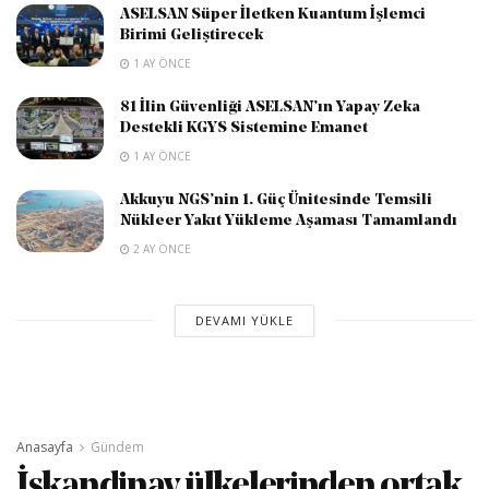
ASELSAN Süper İletken Kuantum İşlemci
Birimi Geliştirecek
1 AY ÖNCE
81 İlin Güvenliği ASELSAN’ın Yapay Zeka
Destekli KGYS Sistemine Emanet
1 AY ÖNCE
Akkuyu NGS’nin 1. Güç Ünitesinde Temsili
Nükleer Yakıt Yükleme Aşaması Tamamlandı
2 AY ÖNCE
DEVAMI YÜKLE
Anasayfa
Gündem
İskandinav ülkelerinden ortak