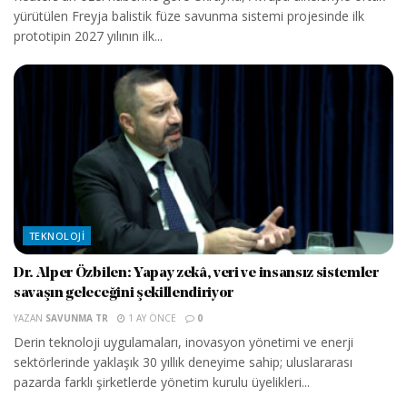
yürütülen Freyja balistik füze savunma sistemi projesinde ilk
prototipin 2027 yılının ilk...
TEKNOLOJI
Dr. Alper Özbilen: Yapay zekâ, veri ve insansız sistemler
savaşın geleceğini şekillendiriyor
YAZAN
SAVUNMA TR
1 AY ÖNCE
0
Derin teknoloji uygulamaları, inovasyon yönetimi ve enerji
sektörlerinde yaklaşık 30 yıllık deneyime sahip; uluslararası
pazarda farklı şirketlerde yönetim kurulu üyelikleri...