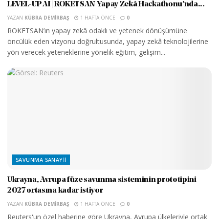
LEVEL-UP AI | ROKETSAN Yapay Zekâ Hackathonu’nda...
YAZAN
KÜBRA DEMIRBAŞ
1 HAFTA ÖNCE
0
ROKETSAN’ın yapay zekâ odaklı ve yetenek dönüşümüne
öncülük eden vizyonu doğrultusunda, yapay zekâ teknolojilerine
yön verecek yeteneklerine yönelik eğitim, gelişim...
SAVUNMA SANAYII
Ukrayna, Avrupa füze savunma sisteminin prototipini
2027 ortasına kadar istiyor
YAZAN
KÜBRA DEMIRBAŞ
1 HAFTA ÖNCE
0
Reuters'un özel haberine göre Ukrayna, Avrupa ülkeleriyle ortak