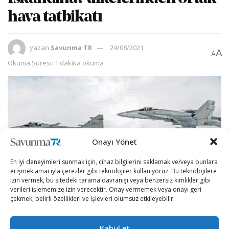
hava tatbikatı
yazan
Savunma TR
24/08/2021
A
A
Okuma Süresi: 1 dakika okuma
Onayı Yönet
En iyi deneyimleri sunmak için, cihaz bilgilerini saklamak ve/veya bunlara
erişmek amacıyla çerezler gibi teknolojiler kullanıyoruz. Bu teknolojilere
izin vermek, bu sitedeki tarama davranışı veya benzersiz kimlikler gibi
verileri işlememize izin verecektir. Onay vermemek veya onayı geri
çekmek, belirli özellikleri ve işlevleri olumsuz etkileyebilir.
İskandinav ülkeleri, Arctic Fighter Meet 21 ortak hava
Kabul et
tatbikatı birlikte çalışabilirliklerini geliştiricek.