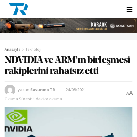
Anasayfa
Teknoloji
NDVIDIA ve ARM’ın birleşmesi
rakiplerini rahatsız etti
yazan
Savunma TR
24/08/2021
A
A
Okuma Süresi: 1 dakika okuma