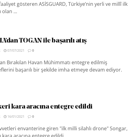
aaliyet gösteren ASİSGUARD, Türkiye’nin yerli ve millî ilk
 olan ...
’dan TOGAN ile başarılı atış
R
07/07/2021
0
 Bırakılan Havan Mühimmatı entegre edilmiş
erini başarılı bir şekilde imha etmeye devam ediyor.
eri kara aracına entegre edildi
R
16/01/2021
0
vvetleri envanterine giren "ilk milli silahlı drone" Songar,
hlı kara aracına entegre edildi.