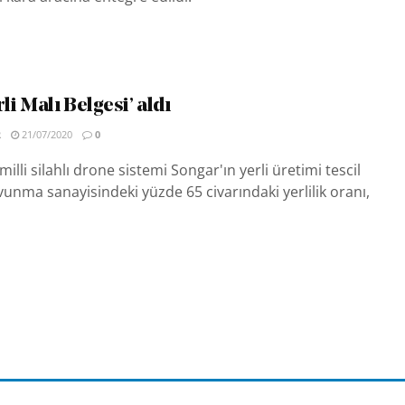
li Malı Belgesi’ aldı
R
21/07/2020
0
 milli silahlı drone sistemi Songar'ın yerli üretimi tescil
avunma sanayisindeki yüzde 65 civarındaki yerlilik oranı,