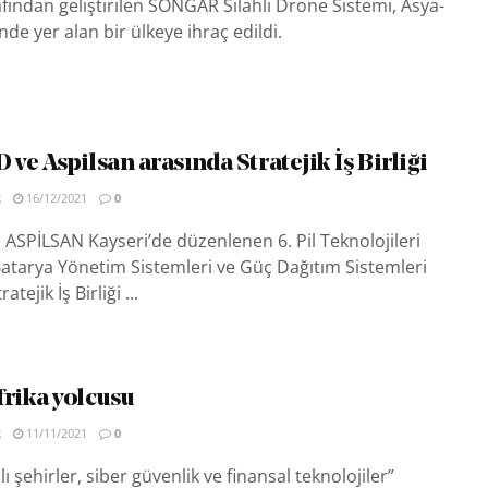
fından geliştirilen SONGAR Silahlı Drone Sistemi, Asya-
nde yer alan bir ülkeye ihraç edildi.
e Aspilsan arasında Stratejik İş Birliği
R
16/12/2021
0
SPİLSAN Kayseri’de düzenlenen 6. Pil Teknolojileri
Batarya Yönetim Sistemleri ve Güç Dağıtım Sistemleri
tejik İş Birliği ...
rika yolcusu
R
11/11/2021
0
ı şehirler, siber güvenlik ve finansal teknolojiler”