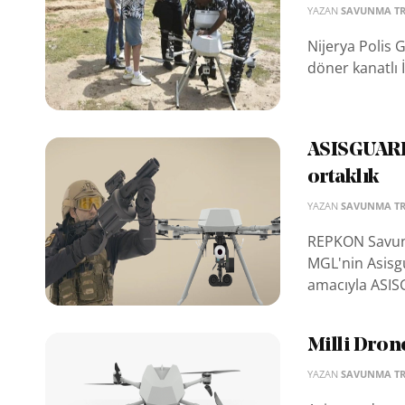
YAZAN
SAVUNMA T
Nijerya Polis 
döner kanatlı İ
ASISGUARD
ortaklık
YAZAN
SAVUNMA T
REPKON Savunm
MGL'nin Asisgu
amacıyla ASIS
Milli Dron
YAZAN
SAVUNMA T