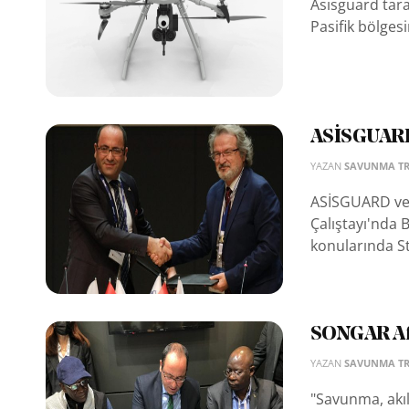
Asisguard tara
Pasifik bölgesi
ASİSGUARD v
YAZAN
SAVUNMA T
ASİSGUARD ve A
Çalıştayı'nda 
konularında Stra
SONGAR Af
YAZAN
SAVUNMA T
"Savunma, akıll