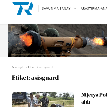
SAVUNMA SANAYII
ARAŞTIRMA-ANA
Anasayfa
Etiket
asisguard
Etiket:
asisguard
Nijerya Po
aldı