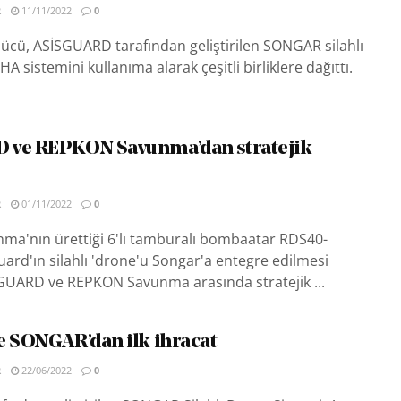
R
11/11/2022
0
Gücü, ASİSGUARD tarafından geliştirilen SONGAR silahlı
HA sistemini kullanıma alarak çeşitli birliklere dağıttı.
 ve REPKON Savunma’dan stratejik
R
01/11/2022
0
a'nın ürettiği 6'lı tamburalı bombaatar RDS40-
ard'ın silahlı 'drone'u Songar'a entegre edilmesi
GUARD ve REPKON Savunma arasında stratejik ...
e SONGAR’dan ilk ihracat
R
22/06/2022
0