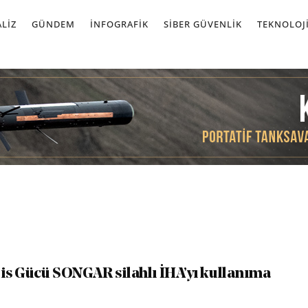
LIZ
GÜNDEM
İNFOGRAFIK
SIBER GÜVENLIK
TEKNOLOJ
lis Gücü SONGAR silahlı İHA’yı kullanıma