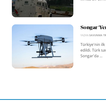
Songar ‘Yer
YAZAN
SAVUNMA T
Türkiye'nin ilk
edildi. Türk s
Songar'da ...