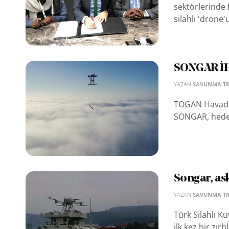
sektörlerinde f
silahlı 'drone'u
SONGAR İHA
YAZAN
SAVUNMA T
TOGAN Havadan
SONGAR, hedefl
Songar, ask
YAZAN
SAVUNMA T
Türk Silahlı Ku
ilk kez bir zır