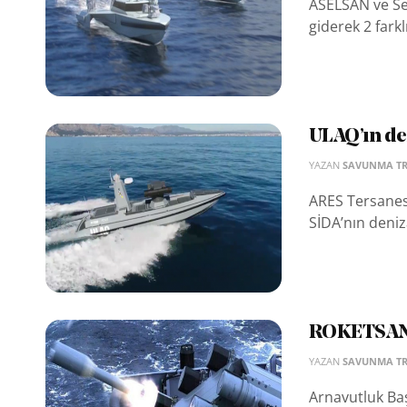
ASELSAN ve Sef
giderek 2 farkl
ULAQ’ın de
YAZAN
SAVUNMA T
ARES Tersanes
SİDA’nın deniz
ROKETSAN 
YAZAN
SAVUNMA T
Arnavutluk Ba