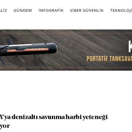
LIZ
GÜNDEM
İNFOGRAFIK
SIBER GÜVENLIK
TEKNOLOJ
”ya denizaltı savunma harbi yeteneği
ıyor