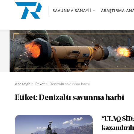
SAVUNMA SANAYII
ARAŞTIRMA-ANA
Anasayfa
Etiket
Denizaltı savunma harbi
Etiket:
Denizaltı savunma harbi
“ULAQ SİDA
kazandırıl