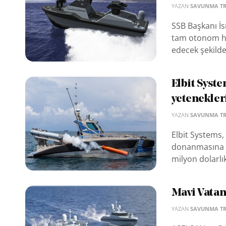
YAZAN
SAVUNMA T
SSB Başkanı İs
tam otonom hal
edecek şekilde 
Elbit Syste
yetenekler
YAZAN
SAVUNMA T
Elbit Systems,
donanmasına D
milyon dolarlı
Mavi Vatan’
YAZAN
SAVUNMA T