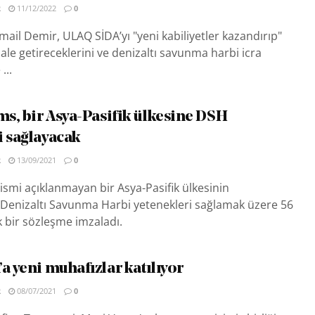
R
11/12/2022
0
mail Demir, ULAQ SİDA’yı "yeni kabiliyetler kazandırıp"
e getireceklerini ve denizaltı savunma harbi icra
...
ms, bir Asya-Pasifik ülkesine DSH
i sağlayacak
R
13/09/2021
0
 ismi açıklanmayan bir Asya-Pasifik ülkesinin
enizaltı Savunma Harbi yetenekleri sağlamak üzere 56
k bir sözleşme imzaladı.
a yeni muhafızlar katılıyor
R
08/07/2021
0