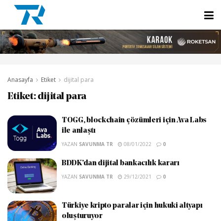
Anasayfa
Etiket
dijital para
Etiket:
dijital para
TOGG, blockchain çözümleri için Ava Labs
ile anlaştı
YAZAN
SAVUNMA TR
08/01/2022
0
BDDK’dan dijital bankacılık kararı
YAZAN
SAVUNMA TR
29/12/2021
0
Türkiye kripto paralar için hukuki altyapı
oluşturuyor