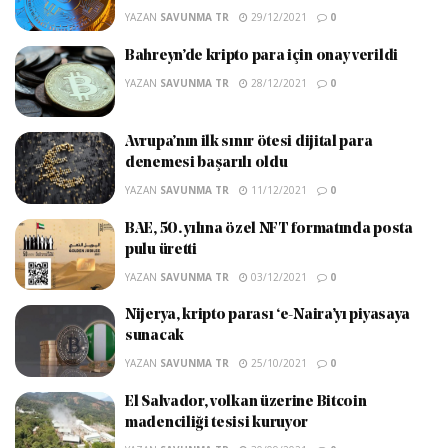
YAZAN
SAVUNMA TR
29/12/2021
0
Bahreyn’de kripto para için onay verildi
YAZAN
SAVUNMA TR
28/12/2021
0
Avrupa’nın ilk sınır ötesi dijital para
denemesi başarılı oldu
YAZAN
SAVUNMA TR
11/12/2021
0
BAE, 50. yılına özel NFT formatında posta
pulu üretti
YAZAN
SAVUNMA TR
03/12/2021
0
Nijerya, kripto parası ‘e-Naira’yı piyasaya
sunacak
YAZAN
SAVUNMA TR
25/10/2021
0
El Salvador, volkan üzerine Bitcoin
madenciliği tesisi kuruyor