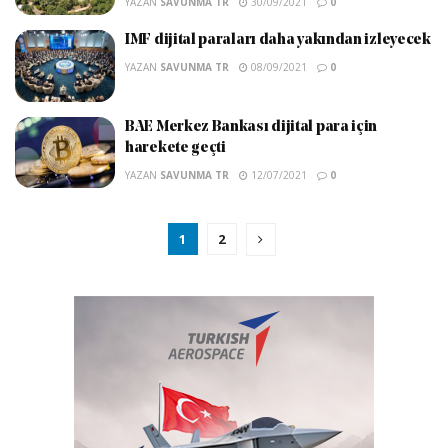
YAZAN
SAVUNMA TR
30/09/2021
0
IMF dijital paraları daha yakından izleyecek
YAZAN
SAVUNMA TR
08/09/2021
0
BAE Merkez Bankası dijital para için
harekete geçti
YAZAN
SAVUNMA TR
12/07/2021
0
1
2