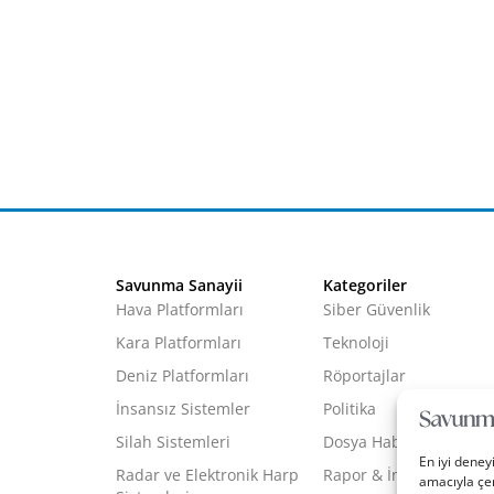
Savunma Sanayii
Kategoriler
Hava Platformları
Siber Güvenlik
Kara Platformları
Teknoloji
Deniz Platformları
Röportajlar
İnsansız Sistemler
Politika
Silah Sistemleri
Dosya Haber
En iyi deney
Radar ve Elektronik Harp
Rapor & İnfografik
amacıyla çer