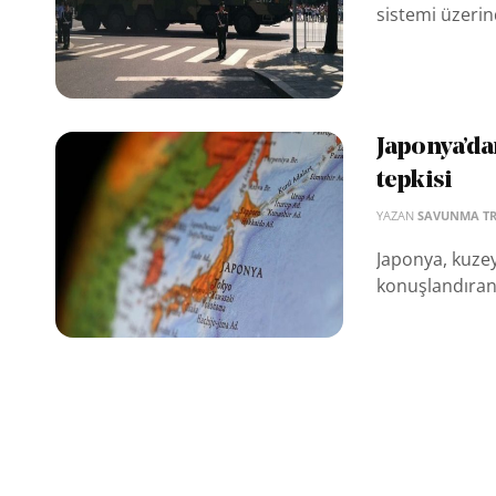
sistemi üzerin
Japonya’da
tepkisi
YAZAN
SAVUNMA T
Japonya, kuzey
konuşlandıran