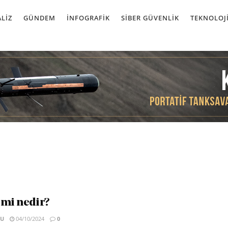
LIZ
GÜNDEM
İNFOGRAFIK
SIBER GÜVENLIK
TEKNOLOJ
emi nedir?
SU
04/10/2024
0