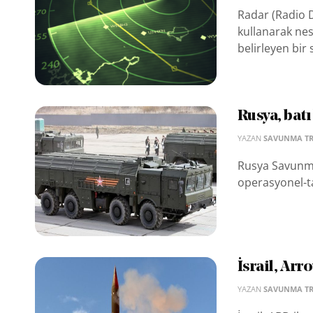
Radar (Radio D
kullanarak nesn
belirleyen bir 
Rusya, bat
YAZAN
SAVUNMA T
Rusya Savunma 
operasyonel-ta
İsrail, Arr
YAZAN
SAVUNMA T