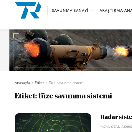
SAVUNMA SANAYII
ARAŞTIRMA-ANA
Anasayfa
Etiket
füze savunma sistemi
Etiket:
füze savunma sistemi
Radar sist
YAZAN
OZAN AKAR