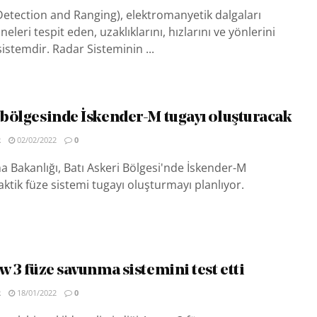
etection and Ranging), elektromanyetik dalgaları
eleri tespit eden, uzaklıklarını, hızlarını ve yönlerini
sistemdir. Radar Sisteminin ...
ı bölgesinde İskender-M tugayı oluşturacak
R
02/02/2022
0
Bakanlığı, Batı Askeri Bölgesi'nde İskender-M
ktik füze sistemi tugayı oluşturmayı planlıyor.
ow 3 füze savunma sistemini test etti
R
18/01/2022
0