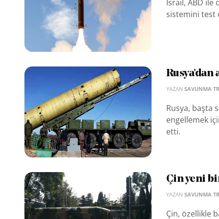
İsrail, ABD ile
sistemini test 
Rusya’dan a
YAZAN
SAVUNMA T
Rusya, başta s
engellemek için
etti.
Çin yeni bi
YAZAN
SAVUNMA T
Çin, özellikle