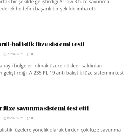
 ortak bir şekilde geliştirdiği Arrow 3 füze savunma
ederek hedefini başarılı bir şekilde imha etti.
nti-balistik füze sistemi testi
R
27/04/2021
0
anayii bölgeleri olmak üzere nükleer saldırıları
 geliştirdiği A-235 PL-19 anti-balistik füze sistemini test
r füze savunma sistemi test etti
R
05/02/2021
0
 balistik füzelere yönelik olarak birden çok füze savunma