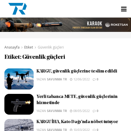
Anasayfa
Etiket
Güvenlik güçleri
Etiket:
Güvenlik güçleri
KARGU, güvenlik güçlerine teslim edildi
YAZAN
SAVUNMA TR
12/06/2022
0
Yerli tabanca METE, güvenlik güçlerinin
hizmetinde
YAZAN
SAVUNMA TR
08/05/2022
0
KARGU İHA, Kato Dağı’nda nöbet tutuyor
YAZAN
SAVUNMA TR
10/03/2022
0