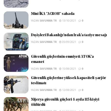
Mini İKA "ACROB" sahada
YAZAN
SAVUNMA TR
13/10/2021
0
Dışişleri Bakanlığı’ndan Irak’a taziye mesajı
YAZAN
SAVUNMA TR
05/09/2021
0
Güvenlik güçlerinin emniyeti ATOK’a
emanet
YAZAN
SAVUNMA TR
15/08/2021
0
Güvenlik güçlerine yüksek kapasiteli şarjör
teslimatı
YAZAN
SAVUNMA TR
12/08/2021
0
Nijerya güvenlik güçleri 4 ayda 115 kişiyi
öldürdü