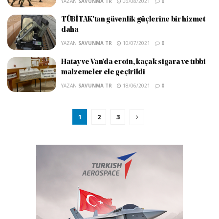
YAZAN
SAVUNMA TR
06/08/2021
0
TÜBİTAK’tan güvenlik güçlerine bir hizmet
daha
YAZAN
SAVUNMA TR
10/07/2021
0
Hatay ve Van’da eroin, kaçak sigara ve tıbbi
malzemeler ele geçirildi
YAZAN
SAVUNMA TR
18/06/2021
0
1
2
3