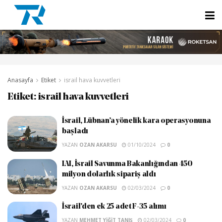
Anasayfa
Etiket
israil hava kuvvetleri
Etiket:
israil hava kuvvetleri
İsrail, Lübnan’a yönelik kara operasyonuna
başladı
YAZAN
OZAN AKARSU
01/10/2024
0
IAI, İsrail Savunma Bakanlığından 450
milyon dolarlık sipariş aldı
YAZAN
OZAN AKARSU
02/03/2024
0
İsrail’den ek 25 adet F-35 alımı
YAZAN
MEHMET YIĞIT TANIŞ
02/03/2024
0