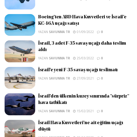
Boeing’ten ABD Hava Kuvvetleri ve İsrail’e
KC-46A uçağı satışı
YAZAN
SAVUNMA TR
01/09/2022
0
İsrail, 3 adet F-35 savaş uçağı daha teslim
aldı
YAZAN
SAVUNMA TR
25/03/2022
0
İsrail’e yeni F-35 savaş uçağı teslimatı
YAZAN
SAVUNMA TR
27/09/2021
0
İsrail’den ülkenin kuzey sınırında "sürpriz"
hava tatbikatı
YAZAN
SAVUNMA TR
15/02/2021
0
İsrail Hava Kuvvetleri’ne ait eğitim uçağı
düştü