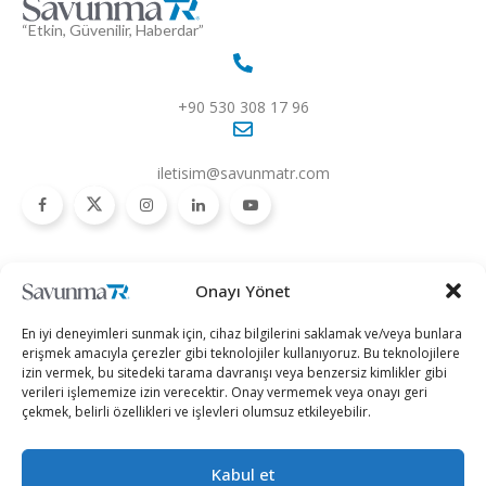
“Etkin, Güvenilir, Haberdar”
+90 530 308 17 96
iletisim@savunmatr.com
2026 © Savunma TR. Tüm Hakları Saklıdır.
Onayı Yönet
Savunma Sanayii
Kategoriler
SavunmaTR
En iyi deneyimleri sunmak için, cihaz bilgilerini saklamak ve/veya bunlara
Hava Platformları
Siber Güvenlik
Hakkımızda
erişmek amacıyla çerezler gibi teknolojiler kullanıyoruz. Bu teknolojilere
izin vermek, bu sitedeki tarama davranışı veya benzersiz kimlikler gibi
Kara Platformları
Teknoloji
Kariyer
verileri işlememize izin verecektir. Onay vermemek veya onayı geri
çekmek, belirli özellikleri ve işlevleri olumsuz etkileyebilir.
Deniz Platformları
Röportajlar
Gizlilik Politikası
İnsansız Sistemler
Politika
Künye
Kabul et
Silah Sistemleri
Dosya Haber
İletişim