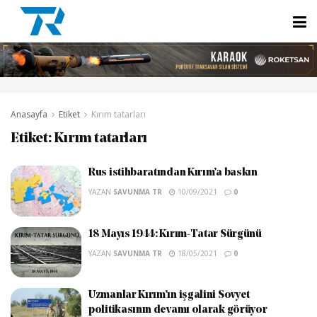
Anasayfa
Etiket
Kırım tatarları
Etiket:
Kırım tatarları
Rus istihbaratından Kırım’a baskın
YAZAN
SAVUNMA TR
10/09/2021
0
18 Mayıs 1944: Kırım-Tatar Sürgünü
YAZAN
SAVUNMA TR
18/05/2021
0
Uzmanlar Kırım’ın işgalini Sovyet
politikasının devamı olarak görüyor