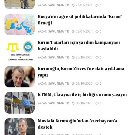
YAZAN
SAVUNMA TR
27/02/2021
0
Rusya’nın agresif politikalarında "Kırım"
örneği
YAZAN
SAVUNMA TR
03/01/2024
0
Kırım Tatarları için yardım kampanyası
başlatıldı
YAZAN
SAVUNMA TR
25/10/2020
0
Kırımoğlu, Kırım Zirvesi’ne dair açıklama
yaptı
YAZAN
SAVUNMA TR
09/10/2020
0
KTMM, Ukrayna ile iş birliği sorunu yaşıyor
YAZAN
SAVUNMA TR
08/10/2020
0
Mustafa Kırımoğlu’ndan Azerbaycan’a
destek