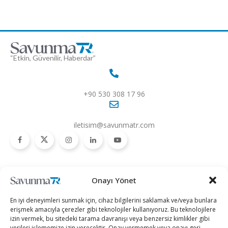
“Etkin, Güvenilir, Haberdar”
+90 530 308 17 96
iletisim@savunmatr.com
2026 © Savunma TR. Tüm Hakları Saklıdır.
Onayı Yönet
Savunma Sanayii
Kategoriler
SavunmaTR
En iyi deneyimleri sunmak için, cihaz bilgilerini saklamak ve/veya bunlara
Hava Platformları
Siber Güvenlik
Hakkımızda
erişmek amacıyla çerezler gibi teknolojiler kullanıyoruz. Bu teknolojilere
izin vermek, bu sitedeki tarama davranışı veya benzersiz kimlikler gibi
Kara Platformları
Teknoloji
Kariyer
verileri işlememize izin verecektir. Onay vermemek veya onayı geri