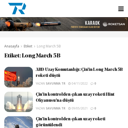
Anasayfa
Etiket
Long March 5B
Etiket:
Long March 5B
ABD Uzay Komutanlığı: Çin’in Long March 5B
roketi düştü
YAZAN
SAVUNMA TR
04/11/2022
0
Çin’in kontrolden çıkan uzay roketi Hint
Okyanusu’na düştü
YAZAN
SAVUNMA TR
09/05/2021
0
Çin’in kontrolden çıkan uzay roketi
görüntülendi