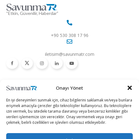
“Etkin, Güvenilir, Haberdar”
+90 530 308 17 96
iletisim@savunmatr.com
2026 © Savunma TR. Tüm Hakları Saklıdır.
Onayı Yönet
Savunma Sanayii
Kategoriler
SavunmaTR
En iyi deneyimleri sunmak için, cihaz bilgilerini saklamak ve/veya bunlara
Hava Platformları
Siber Güvenlik
Hakkımızda
erişmek amacıyla çerezler gibi teknolojiler kullanıyoruz. Bu teknolojilere
izin vermek, bu sitedeki tarama davranışı veya benzersiz kimlikler gibi
Kara Platformları
Teknoloji
Kariyer
verileri işlememize izin verecektir. Onay vermemek veya onayı geri
çekmek, belirli özellikleri ve işlevleri olumsuz etkileyebilir.
Deniz Platformları
Röportajlar
Gizlilik Politikası
İnsansız Sistemler
Politika
Künye